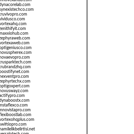
dynacorelab.com
synexistechco.com
truvivopro.com
vividusco.com
vortexahq.com
zenithifyit.com
maxxiohub.com
zephyraweb.com
vortexaweb.com
optigeniusco.com
novuspherex.com
novaevopro.com
trusparktech.com
trubrandzhq.com
boostifynet.com
nexventpro.com
zephyrtechx.com
optigoxpert.com
novuswayz.com
actifypro.com
dynaboostx.com
instaflexco.com
innovistapro.com
flexiboostlab.com
vortexohqplus.com
swiftiopro.com
hamilelikbelirtisi.net
versalotech.com