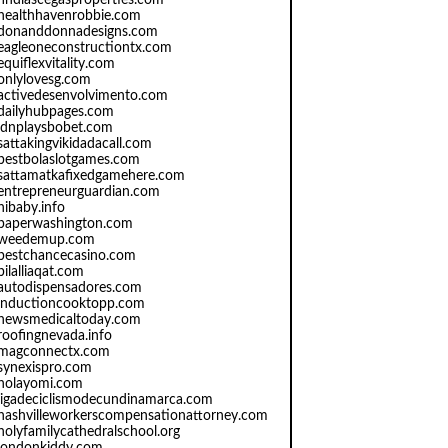
healthhavenrobbie.com
donanddonnadesigns.com
eagleoneconstructiontx.com
equiflexvitality.com
onlylovesg.com
activedesenvolvimento.com
dailyhubpages.com
idnplaysbobet.com
sattakingvikidadacall.com
bestbolaslotgames.com
sattamatkafixedgamehere.com
entrepreneurguardian.com
hibaby.info
paperwashington.com
weedemup.com
bestchancecasino.com
bilalliaqat.com
autodispensadores.com
inductioncooktopp.com
newsmedicaltoday.com
roofingnevada.info
magconnectx.com
synexispro.com
holayomi.com
ligadeciclismodecundinamarca.com
nashvilleworkerscompensationattorney.com
holyfamilycathedralschool.org
londonkiddy.com