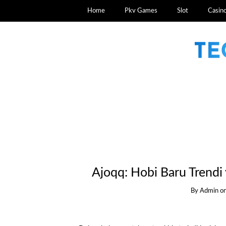
Home
Pkv Games
Slot
Casin
Ajoqq: Hobi Baru Trend
By
Admin
o