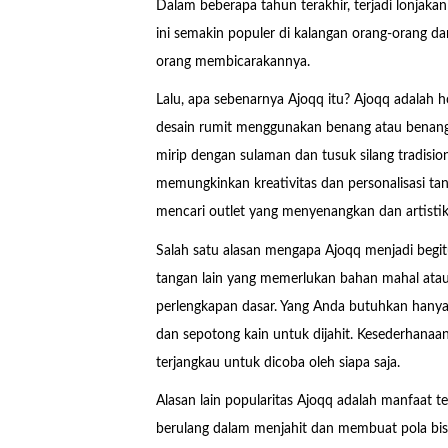
Dalam beberapa tahun terakhir, terjadi lonjaka
ini semakin populer di kalangan orang-orang dar
orang membicarakannya.
Lalu, apa sebenarnya Ajoqq itu? Ajoqq adalah 
desain rumit menggunakan benang atau benang 
mirip dengan sulaman dan tusuk silang tradis
memungkinkan kreativitas dan personalisasi tan
mencari outlet yang menyenangkan dan artistik
Salah satu alasan mengapa Ajoqq menjadi begitu
tangan lain yang memerlukan bahan mahal atau 
perlengkapan dasar. Yang Anda butuhkan hanya
dan sepotong kain untuk dijahit. Kesederhanaa
terjangkau untuk dicoba oleh siapa saja.
Alasan lain popularitas Ajoqq adalah manfaat 
berulang dalam menjahit dan membuat pola bis