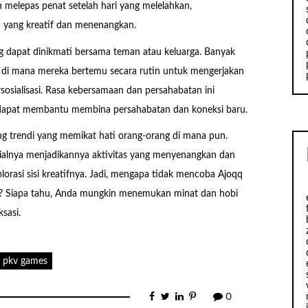
 melepas penat setelah hari yang melelahkan,
 yang kreatif dan menenangkan.
ng dapat dinikmati bersama teman atau keluarga. Banyak
 di mana mereka bertemu secara rutin untuk mengerjakan
rsosialisasi. Rasa kebersamaan dan persahabatan ini
dapat membantu membina persahabatan dan koneksi baru.
ng trendi yang memikat hati orang-orang di mana pun.
osialnya menjadikannya aktivitas yang menyenangkan dan
orasi sisi kreatifnya. Jadi, mengapa tidak mencoba Ajoqq
an? Siapa tahu, Anda mungkin menemukan minat dan hobi
sasi.
pkv games
0