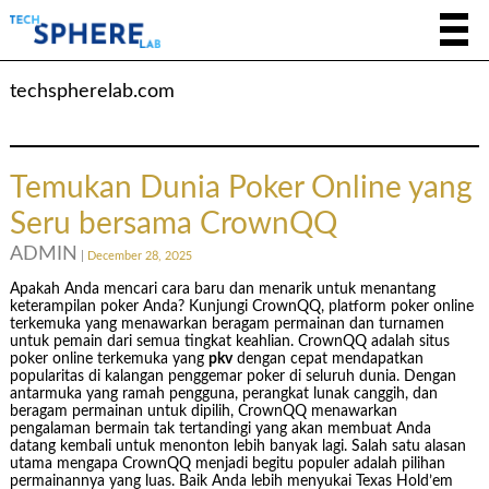
techspherelab.com
Temukan Dunia Poker Online yang
Seru bersama CrownQQ
ADMIN
|
December 28, 2025
Apakah Anda mencari cara baru dan menarik untuk menantang
keterampilan poker Anda? Kunjungi CrownQQ, platform poker online
terkemuka yang menawarkan beragam permainan dan turnamen
untuk pemain dari semua tingkat keahlian. CrownQQ adalah situs
poker online terkemuka yang
pkv
dengan cepat mendapatkan
popularitas di kalangan penggemar poker di seluruh dunia. Dengan
antarmuka yang ramah pengguna, perangkat lunak canggih, dan
beragam permainan untuk dipilih, CrownQQ menawarkan
pengalaman bermain tak tertandingi yang akan membuat Anda
datang kembali untuk menonton lebih banyak lagi. Salah satu alasan
utama mengapa CrownQQ menjadi begitu populer adalah pilihan
permainannya yang luas. Baik Anda lebih menyukai Texas Hold’em