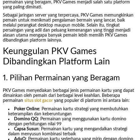
permainan yang beragam, PKV Games menjadi salah satu platform
yang paling diminati.
Sebagai jaringan server yang terpercaya, PKV Games memungkinkan
pemain untuk menikmati pengalaman bermain yang lancar, baik
melalui perangkat desktop maupun mobile. Selain itu, tingkat
persaingan yang adil dan peluang kemenangan yang tinggi menjadi
alasan utama mengapa banyak pemain lebih memilih PKV Games
dibandingkan platform lainnya.
Keunggulan PKV Games
Dibandingkan Platform Lain
1. Pilihan Permainan yang Beragam
PKV Games menyediakan berbagai jenis permainan kartu yang dapat
dimainkan oleh pemain dari berbagai level keahlian. Beberapa
permainan
situs slot gacor
yang populer di platform ini antara lain:
Poker Online
: Permainan kartu strategi yang membutuhkan
keterampilan dan keberuntungan
Domino QQ
: Permainan yang menggunakan kartu domino
dengan perhitungan nilai 99
Capsa Susun
: Permainan kartu yang mengandalkan strategi
dalam menyusun kombinasi terbaik
AduQ
: Permainan kartu sederhana yang mirip dengan domino