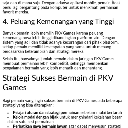
saja dan di mana saja. Dengan adanya aplikasi mobile, pemain tidak
perlu lagi bergantung pada komputer untuk menikmati permainan
favorit mereka.
4. Peluang Kemenangan yang Tinggi
Banyak pemain lebih memilih PKV Games karena peluang
kemenangannya lebih tinggi dibandingkan platform lain. Dengan
sistem yang adil dan tidak adanya kecurangan dari pihak platform,
setiap pemain memiliki kesempatan yang sama untuk menang
berdasarkan keterampilan dan strategi mereka.
Selain itu, banyaknya jumlah pemain dalam jaringan PKV Games
membuat permainan lebih kompetitif, sehingga memberikan
pengalaman bermain yang lebih menarik dan menantang.
Strategi Sukses Bermain di PKV
Games
Bagi pemain yang ingin sukses bermain di PKV Games, ada beberapa
strategi yang bisa diterapkan:
Pelajari aturan dan strategi permainan
sebelum mulai bertaruh
Kelola modal dengan bijak
untuk menghindari kekalahan besar
dalam satu sesi permainan
Perhatikan gaya bermain lawan
agar dapat menyusun strategi