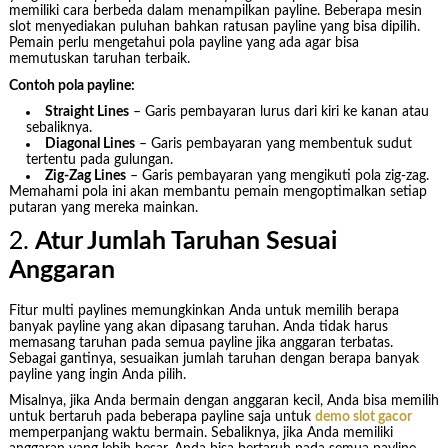
memiliki cara berbeda dalam menampilkan payline. Beberapa mesin
slot menyediakan puluhan bahkan ratusan payline yang bisa dipilih.
Pemain perlu mengetahui pola payline yang ada agar bisa
memutuskan taruhan terbaik.
Contoh pola payline:
Straight Lines
– Garis pembayaran lurus dari kiri ke kanan atau
sebaliknya.
Diagonal Lines
– Garis pembayaran yang membentuk sudut
tertentu pada gulungan.
Zig-Zag Lines
– Garis pembayaran yang mengikuti pola zig-zag.
Memahami pola ini akan membantu pemain mengoptimalkan setiap
putaran yang mereka mainkan.
2.
Atur Jumlah Taruhan Sesuai
Anggaran
Fitur multi paylines memungkinkan Anda untuk memilih berapa
banyak payline yang akan dipasang taruhan. Anda tidak harus
memasang taruhan pada semua payline jika anggaran terbatas.
Sebagai gantinya, sesuaikan jumlah taruhan dengan berapa banyak
payline yang ingin Anda pilih.
Misalnya, jika Anda bermain dengan anggaran kecil, Anda bisa memilih
untuk bertaruh pada beberapa payline saja untuk
demo slot gacor
memperpanjang waktu bermain. Sebaliknya, jika Anda memiliki