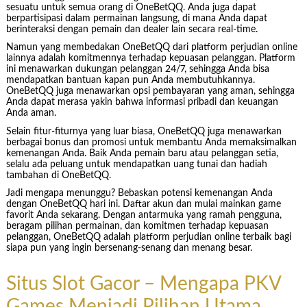
sesuatu untuk semua orang di OneBetQQ. Anda juga dapat
berpartisipasi dalam permainan langsung, di mana Anda dapat
berinteraksi dengan pemain dan dealer lain secara real-time.
Namun yang membedakan OneBetQQ dari platform perjudian online
lainnya adalah komitmennya terhadap kepuasan pelanggan. Platform
ini menawarkan dukungan pelanggan 24/7, sehingga Anda bisa
mendapatkan bantuan kapan pun Anda membutuhkannya.
OneBetQQ juga menawarkan opsi pembayaran yang aman, sehingga
Anda dapat merasa yakin bahwa informasi pribadi dan keuangan
Anda aman.
Selain fitur-fiturnya yang luar biasa, OneBetQQ juga menawarkan
berbagai bonus dan promosi untuk membantu Anda memaksimalkan
kemenangan Anda. Baik Anda pemain baru atau pelanggan setia,
selalu ada peluang untuk mendapatkan uang tunai dan hadiah
tambahan di OneBetQQ.
Jadi mengapa menunggu? Bebaskan potensi kemenangan Anda
dengan OneBetQQ hari ini. Daftar akun dan mulai mainkan game
favorit Anda sekarang. Dengan antarmuka yang ramah pengguna,
beragam pilihan permainan, dan komitmen terhadap kepuasan
pelanggan, OneBetQQ adalah platform perjudian online terbaik bagi
siapa pun yang ingin bersenang-senang dan menang besar.
Situs Slot Gacor – Mengapa PKV
Games Menjadi Pilihan Utama