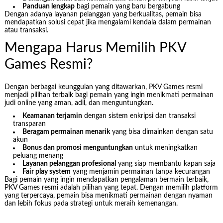
Panduan lengkap
bagi pemain yang baru bergabung
Dengan adanya layanan pelanggan yang berkualitas, pemain bisa
mendapatkan solusi cepat jika mengalami kendala dalam permainan
atau transaksi.
Mengapa Harus Memilih PKV
Games Resmi?
Dengan berbagai keunggulan yang ditawarkan, PKV Games resmi
menjadi pilihan terbaik bagi pemain yang ingin menikmati permainan
judi online yang aman, adil, dan menguntungkan.
Keamanan terjamin
dengan sistem enkripsi dan transaksi
transparan
Beragam permainan menarik
yang bisa dimainkan dengan satu
akun
Bonus dan promosi menguntungkan
untuk meningkatkan
peluang menang
Layanan pelanggan profesional
yang siap membantu kapan saja
Fair play system
yang menjamin permainan tanpa kecurangan
Bagi pemain yang ingin mendapatkan pengalaman bermain terbaik,
PKV Games resmi adalah pilihan yang tepat. Dengan memilih platform
yang terpercaya, pemain bisa menikmati permainan dengan nyaman
dan lebih fokus pada strategi untuk meraih kemenangan.