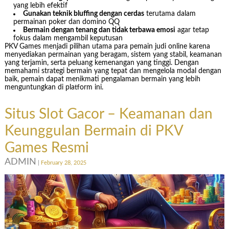
yang lebih efektif
Gunakan teknik bluffing dengan cerdas
terutama dalam
permainan poker dan domino QQ
Bermain dengan tenang dan tidak terbawa emosi
agar tetap
fokus dalam mengambil keputusan
PKV Games menjadi pilihan utama para pemain judi online karena
menyediakan permainan yang beragam, sistem yang stabil, keamanan
yang terjamin, serta peluang kemenangan yang tinggi. Dengan
memahami strategi bermain yang tepat dan mengelola modal dengan
baik, pemain dapat menikmati pengalaman bermain yang lebih
menguntungkan di platform ini.
Situs Slot Gacor – Keamanan dan
Keunggulan Bermain di PKV
Games Resmi
ADMIN
|
February 28, 2025