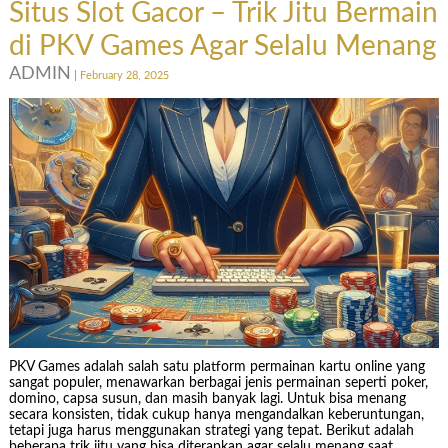
Situs Slot Gacor – Trik Jitu Bermain
di PKV Games Agar Selalu Menang
ADMIN
|
February 28, 2025
PKV Games adalah salah satu platform permainan kartu online yang
sangat populer, menawarkan berbagai jenis permainan seperti poker,
domino, capsa susun, dan masih banyak lagi. Untuk bisa menang
secara konsisten, tidak cukup hanya mengandalkan keberuntungan,
tetapi juga harus menggunakan strategi yang tepat. Berikut adalah
beberapa trik jitu yang bisa diterapkan agar selalu menang saat