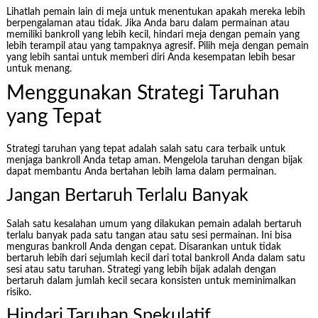
Lihatlah pemain lain di meja untuk menentukan apakah mereka lebih
berpengalaman atau tidak. Jika Anda baru dalam permainan atau
memiliki bankroll yang lebih kecil, hindari meja dengan pemain yang
lebih terampil atau yang tampaknya agresif. Pilih meja dengan pemain
yang lebih santai untuk memberi diri Anda kesempatan lebih besar
untuk menang.
Menggunakan Strategi Taruhan
yang Tepat
Strategi taruhan yang tepat adalah salah satu cara terbaik untuk
menjaga bankroll Anda tetap aman. Mengelola taruhan dengan bijak
dapat membantu Anda bertahan lebih lama dalam permainan.
Jangan Bertaruh Terlalu Banyak
Salah satu kesalahan umum yang dilakukan pemain adalah bertaruh
terlalu banyak pada satu tangan atau satu sesi permainan. Ini bisa
menguras bankroll Anda dengan cepat. Disarankan untuk tidak
bertaruh lebih dari sejumlah kecil dari total bankroll Anda dalam satu
sesi atau satu taruhan. Strategi yang lebih bijak adalah dengan
bertaruh dalam jumlah kecil secara konsisten untuk meminimalkan
risiko.
Hindari Taruhan Spekulatif