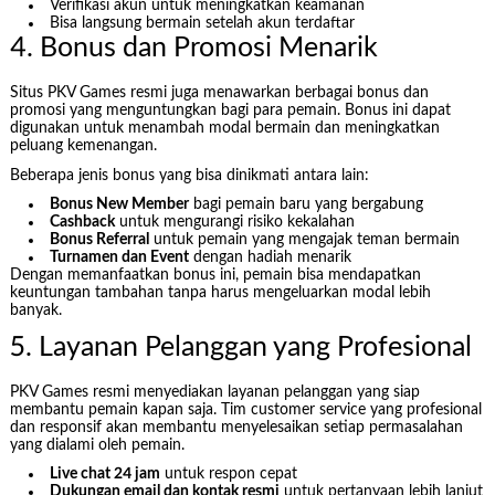
Verifikasi akun untuk meningkatkan keamanan
Bisa langsung bermain setelah akun terdaftar
4. Bonus dan Promosi Menarik
Situs PKV Games resmi juga menawarkan berbagai bonus dan
promosi yang menguntungkan bagi para pemain. Bonus ini dapat
digunakan untuk menambah modal bermain dan meningkatkan
peluang kemenangan.
Beberapa jenis bonus yang bisa dinikmati antara lain:
Bonus New Member
bagi pemain baru yang bergabung
Cashback
untuk mengurangi risiko kekalahan
Bonus Referral
untuk pemain yang mengajak teman bermain
Turnamen dan Event
dengan hadiah menarik
Dengan memanfaatkan bonus ini, pemain bisa mendapatkan
keuntungan tambahan tanpa harus mengeluarkan modal lebih
banyak.
5. Layanan Pelanggan yang Profesional
PKV Games resmi menyediakan layanan pelanggan yang siap
membantu pemain kapan saja. Tim customer service yang profesional
dan responsif akan membantu menyelesaikan setiap permasalahan
yang dialami oleh pemain.
Live chat 24 jam
untuk respon cepat
Dukungan email dan kontak resmi
untuk pertanyaan lebih lanjut