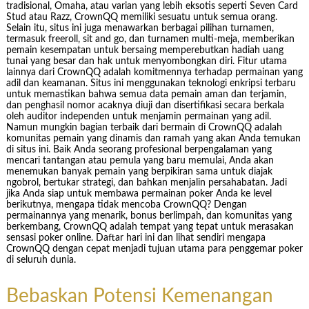
tradisional, Omaha, atau varian yang lebih eksotis seperti Seven Card
Stud atau Razz, CrownQQ memiliki sesuatu untuk semua orang.
Selain itu, situs ini juga menawarkan berbagai pilihan turnamen,
termasuk freeroll, sit and go, dan turnamen multi-meja, memberikan
pemain kesempatan untuk bersaing memperebutkan hadiah uang
tunai yang besar dan hak untuk menyombongkan diri. Fitur utama
lainnya dari CrownQQ adalah komitmennya terhadap permainan yang
adil dan keamanan. Situs ini menggunakan teknologi enkripsi terbaru
untuk memastikan bahwa semua data pemain aman dan terjamin,
dan penghasil nomor acaknya diuji dan disertifikasi secara berkala
oleh auditor independen untuk menjamin permainan yang adil.
Namun mungkin bagian terbaik dari bermain di CrownQQ adalah
komunitas pemain yang dinamis dan ramah yang akan Anda temukan
di situs ini. Baik Anda seorang profesional berpengalaman yang
mencari tantangan atau pemula yang baru memulai, Anda akan
menemukan banyak pemain yang berpikiran sama untuk diajak
ngobrol, bertukar strategi, dan bahkan menjalin persahabatan. Jadi
jika Anda siap untuk membawa permainan poker Anda ke level
berikutnya, mengapa tidak mencoba CrownQQ? Dengan
permainannya yang menarik, bonus berlimpah, dan komunitas yang
berkembang, CrownQQ adalah tempat yang tepat untuk merasakan
sensasi poker online. Daftar hari ini dan lihat sendiri mengapa
CrownQQ dengan cepat menjadi tujuan utama para penggemar poker
di seluruh dunia.
Bebaskan Potensi Kemenangan