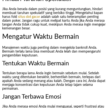
Jika Anda berada dalam posisi yang kurang menguntungkan, hindari
membuat taruhan spekulatif yang berisiko tinggi. Mengetahui kapan
harus fold
situs slot gacor
adalah salah satu keterampilan penting
dalam poker. Jangan ragu untuk melipat kartu Anda jika Anda merasa
tangan Anda tidak cukup kuat, meskipun Anda merasa ingin mengejar
kemenangan besar.
Mengatur Waktu Bermain
Manajemen waktu juga penting dalam mengelola bankroll Anda.
Bermain terlalu lama bisa membuat Anda lelah dan mempengaruhi
pengambilan keputusan.
Tentukan Waktu Bermain
Tentukan berapa lama Anda ingin bermain sebelum mulai. Setelah
waktu yang ditentukan berakhir, berhentilah bermain, terlepas dari
apakah Anda sedang menang atau kalah. Dengan cara ini, Anda dapat
menjaga konsentrasi dan keputusan Anda tetap tajam selama
permainan.
Jangan Terbawa Emosi
Jika Anda merasa emosi Anda mulai menguasai, seperti frustrasi atau