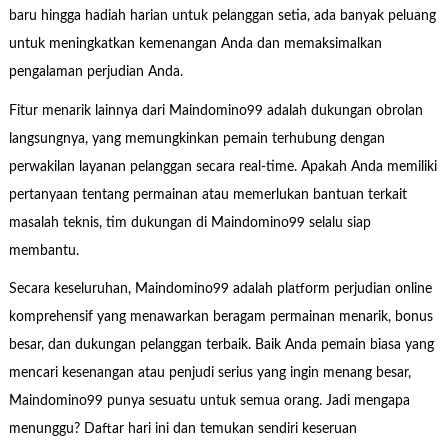
baru hingga hadiah harian untuk pelanggan setia, ada banyak peluang
untuk meningkatkan kemenangan Anda dan memaksimalkan
pengalaman perjudian Anda.
Fitur menarik lainnya dari Maindomino99 adalah dukungan obrolan
langsungnya, yang memungkinkan pemain terhubung dengan
perwakilan layanan pelanggan secara real-time. Apakah Anda memiliki
pertanyaan tentang permainan atau memerlukan bantuan terkait
masalah teknis, tim dukungan di Maindomino99 selalu siap
membantu.
Secara keseluruhan, Maindomino99 adalah platform perjudian online
komprehensif yang menawarkan beragam permainan menarik, bonus
besar, dan dukungan pelanggan terbaik. Baik Anda pemain biasa yang
mencari kesenangan atau penjudi serius yang ingin menang besar,
Maindomino99 punya sesuatu untuk semua orang. Jadi mengapa
menunggu? Daftar hari ini dan temukan sendiri keseruan