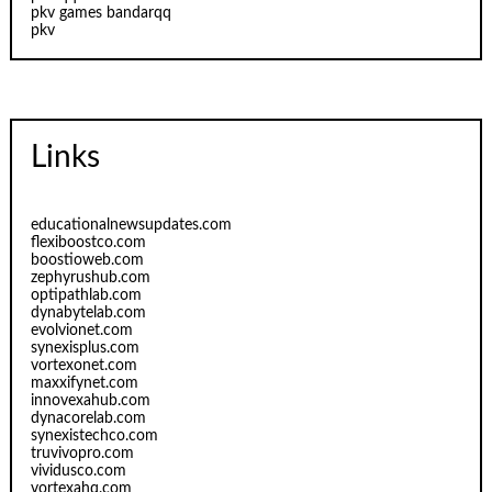
pkv games bandarqq
pkv
Links
educationalnewsupdates.com
flexiboostco.com
boostioweb.com
zephyrushub.com
optipathlab.com
dynabytelab.com
evolvionet.com
synexisplus.com
vortexonet.com
maxxifynet.com
innovexahub.com
dynacorelab.com
synexistechco.com
truvivopro.com
vividusco.com
vortexahq.com