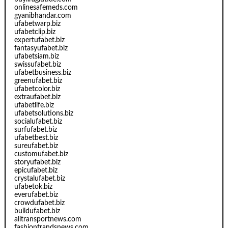
onlinesafemeds.com
gyanibhandar.com
ufabetwarp.biz
ufabetclip.biz
expertufabet.biz
fantasyufabet.biz
ufabetsiam.biz
swissufabet.biz
ufabetbusiness.biz
greenufabet.biz
ufabetcolor.biz
extraufabet.biz
ufabetlife.biz
ufabetsolutions.biz
socialufabet.biz
surfufabet.biz
ufabetbest.biz
sureufabet.biz
customufabet.biz
storyufabet.biz
epicufabet.biz
crystalufabet.biz
ufabetok.biz
everufabet.biz
crowdufabet.biz
buildufabet.biz
alltransportnews.com
fashiontrandsnews.com