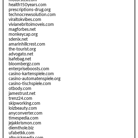
motorstell.com
health150years.com
prescriptions-drug.org
technocrewsolution.com
viraltokvibes.com
vivianebritoimoveis.com
magforbes.net
monkeycap.org
sdenix.net
amarinhillcrest.com
the-tourist.org
advogato.net
isafebag.net
bloombergz.com
enterpriseboosts.com
casino-kartenspiele.com
casino-automatenspiele.org
casino-tischspiele.com
otbody.com
jamestrust.net
trenz24.com
skipworking.com
loizbeauty.com
anyconverter.com
timespedia.com
jejakkrismon.com
diemthole.biz
ufabetkk.com