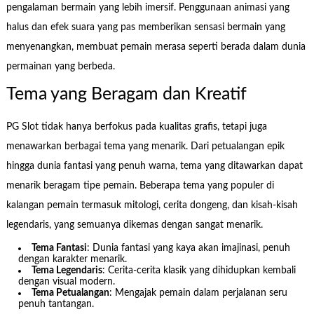
pengalaman bermain yang lebih imersif. Penggunaan animasi yang
halus dan efek suara yang pas memberikan sensasi bermain yang
menyenangkan, membuat pemain merasa seperti berada dalam dunia
permainan yang berbeda.
Tema yang Beragam dan Kreatif
PG Slot tidak hanya berfokus pada kualitas grafis, tetapi juga
menawarkan berbagai tema yang menarik. Dari petualangan epik
hingga dunia fantasi yang penuh warna, tema yang ditawarkan dapat
menarik beragam tipe pemain. Beberapa tema yang populer di
kalangan pemain termasuk mitologi, cerita dongeng, dan kisah-kisah
legendaris, yang semuanya dikemas dengan sangat menarik.
Tema Fantasi
: Dunia fantasi yang kaya akan imajinasi, penuh
dengan karakter menarik.
Tema Legendaris
: Cerita-cerita klasik yang dihidupkan kembali
dengan visual modern.
Tema Petualangan
: Mengajak pemain dalam perjalanan seru
penuh tantangan.