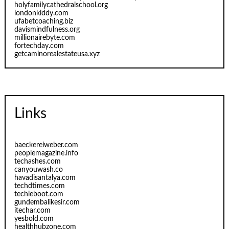
holyfamilycathedralschool.org
londonkiddy.com
ufabetcoaching.biz
davismindfulness.org
millionairebyte.com
fortechday.com
getcaminorealestateusa.xyz
Links
baeckereiweber.com
peoplemagazine.info
techashes.com
canyouwash.co
havadisantalya.com
techdtimes.com
techieboot.com
gundembalikesir.com
itechar.com
yesbold.com
healthhubzone.com