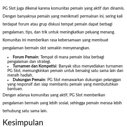
PG Slot juga dikenal karena komunitas pemain yang aktif dan dinamis.
Dengan banyaknya pemain yang menikmati permainan ini, sering kali
terdapat forum atau grup diskusi tempat pemain dapat berbagi
pengalaman, tips, dan trik untuk meningkatkan peluang menang.
Komunitas ini memberikan rasa kebersamaan yang membuat
pengalaman bermain slot semakin menyenangkan.
Forum Pemain
: Tempat di mana pemain bisa berbagi
pengalaman dan strategi.
Turnamen dan Kompetisi
: Banyak situs menyediakan turnamen
PG Slot, memungkinkan pemain untuk bersaing satu sama lain dan
meraih hadiah.
Dukungan Pemain
: PG Slot menawarkan dukungan pelanggan
yang responsif dan siap membantu pemain yang membutuhkan
bantuan.
Dengan adanya komunitas yang aktif, PG Slot memberikan
pengalaman bermain yang lebih sosial, sehingga pemain merasa lebih
terhubung satu sama lain.
Kesimpulan