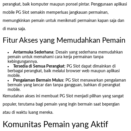
perangkat, baik komputer maupun ponsel pintar. Penggunaan aplikasi
mobile PG Slot semakin memperluas jangkauan permainan,
memungkinkan pemain untuk menikmati permainan kapan saja dan
di mana saja.
Fitur Akses yang Memudahkan Pemain
Antarmuka Sederhana
: Desain yang sederhana memudahkan
pemain untuk memahami cara kerja permainan tanpa
kebingungannya.
Tersedia di Semua Perangkat
: PG Slot dapat dimainkan di
berbagai perangkat, baik melalui browser web maupun aplikasi
mobile.
Pengalaman Bermain Mulus
: PG Slot menawarkan pengalaman
bermain yang lancar dan tanpa gangguan, bahkan di perangkat
mobile.
Kemudahan akses ini membuat PG Slot menjadi pilihan yang sangat
populer, terutama bagi pemain yang ingin bermain saat bepergian
atau di waktu luang mereka.
Komunitas Pemain yang Aktif