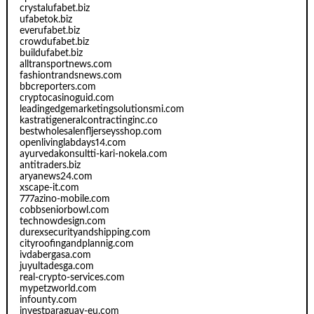
crystalufabet.biz
ufabetok.biz
everufabet.biz
crowdufabet.biz
buildufabet.biz
alltransportnews.com
fashiontrandsnews.com
bbcreporters.com
cryptocasinoguid.com
leadingedgemarketingsolutionsmi.com
kastratigeneralcontractinginc.co
bestwholesalenfljerseysshop.com
openlivinglabdays14.com
ayurvedakonsultti-kari-nokela.com
antitraders.biz
aryanews24.com
xscape-it.com
777azino-mobile.com
cobbseniorbowl.com
technowdesign.com
durexsecurityandshipping.com
cityroofingandplannig.com
ivdabergasa.com
juyultadesga.com
real-crypto-services.com
mypetzworld.com
infounty.com
investparaguay-eu.com