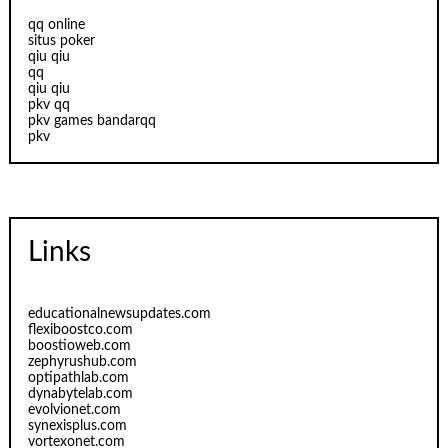
qq online
situs poker
qiu qiu
qq
qiu qiu
pkv qq
pkv games bandarqq
pkv
Links
educationalnewsupdates.com
flexiboostco.com
boostioweb.com
zephyrushub.com
optipathlab.com
dynabytelab.com
evolvionet.com
synexisplus.com
vortexonet.com