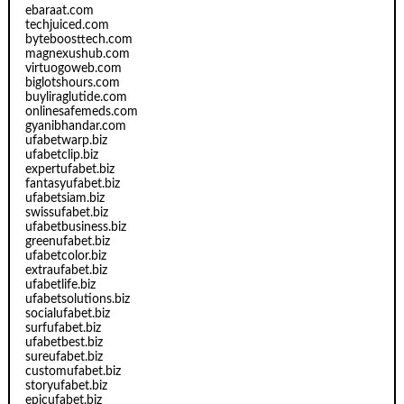
ebaraat.com
techjuiced.com
byteboosttech.com
magnexushub.com
virtuogoweb.com
biglotshours.com
buyliraglutide.com
onlinesafemeds.com
gyanibhandar.com
ufabetwarp.biz
ufabetclip.biz
expertufabet.biz
fantasyufabet.biz
ufabetsiam.biz
swissufabet.biz
ufabetbusiness.biz
greenufabet.biz
ufabetcolor.biz
extraufabet.biz
ufabetlife.biz
ufabetsolutions.biz
socialufabet.biz
surfufabet.biz
ufabetbest.biz
sureufabet.biz
customufabet.biz
storyufabet.biz
epicufabet.biz