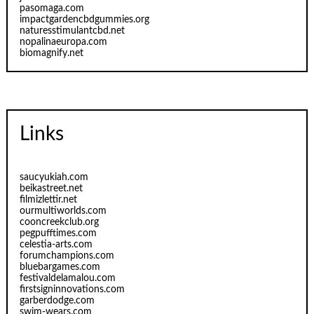
pasomaga.com
impactgardencbdgummies.org
naturesstimulantcbd.net
nopalinaeuropa.com
biomagnify.net
Links
saucyukiah.com
beikastreet.net
filmizlettir.net
ourmultiworlds.com
cooncreekclub.org
pegpufftimes.com
celestia-arts.com
forumchampions.com
bluebargames.com
festivaldelamalou.com
firstsigninnovations.com
garberdodge.com
swim-wears.com