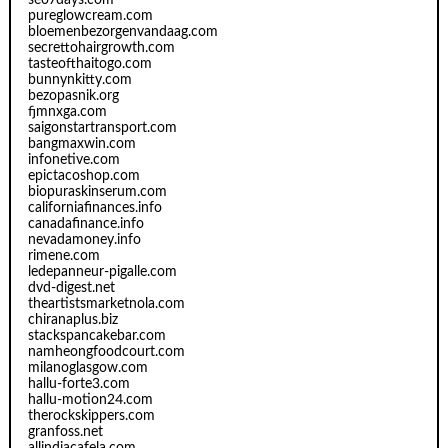
seo7days.com
pureglowcream.com
bloemenbezorgenvandaag.com
secrettohairgrowth.com
tasteofthaitogo.com
bunnynkitty.com
bezopasnik.org
fjmnxga.com
saigonstartransport.com
bangmaxwin.com
infonetive.com
epictacoshop.com
biopuraskinserum.com
californiafinances.info
canadafinance.info
nevadamoney.info
rimene.com
ledepanneur-pigalle.com
dvd-digest.net
theartistsmarketnola.com
chiranaplus.biz
stackspancakebar.com
namheongfoodcourt.com
milanoglasgow.com
hallu-forte3.com
hallu-motion24.com
therockskippers.com
granfoss.net