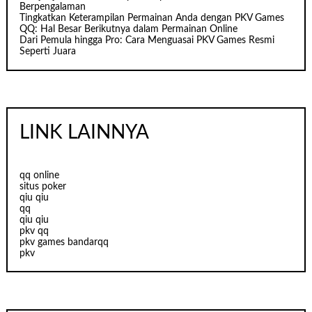
Berpengalaman
Tingkatkan Keterampilan Permainan Anda dengan PKV Games
QQ: Hal Besar Berikutnya dalam Permainan Online
Dari Pemula hingga Pro: Cara Menguasai PKV Games Resmi
Seperti Juara
LINK LAINNYA
qq online
situs poker
qiu qiu
qq
qiu qiu
pkv qq
pkv games bandarqq
pkv