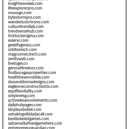
insightwavelab.com
lifeexplorerpro.com
novusgo.com
bytestormpro.com
wanderlustchrono.com
culturetrendlab.com
trendsensehub.com
ticktockenigma.com
eulerxr.com
geekifygenius.com
orbitextech.com
magconnecttech.com
zenifyweb.com
livetogel.co
genmatfiredoor.com
findlascegasproperties.com
healthhavenrobbie.com
donanddonnadesigns.com
eagleoneconstructiontx.com
equiflexvitality.com
onlylovesg.com
activedesenvolvimento.com
dailyhubpages.com
idnplaysbobet.com
sattakingvikidadacall.com
bestbolaslotgames.com
sattamatkafixedgamehere.com
entrepreneurguardian.com