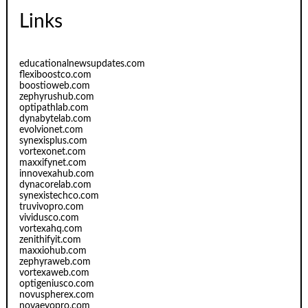
Links
educationalnewsupdates.com
flexiboostco.com
boostioweb.com
zephyrushub.com
optipathlab.com
dynabytelab.com
evolvionet.com
synexisplus.com
vortexonet.com
maxxifynet.com
innovexahub.com
dynacorelab.com
synexistechco.com
truvivopro.com
vividusco.com
vortexahq.com
zenithifyit.com
maxxiohub.com
zephyraweb.com
vortexaweb.com
optigeniusco.com
novuspherex.com
novaevopro.com