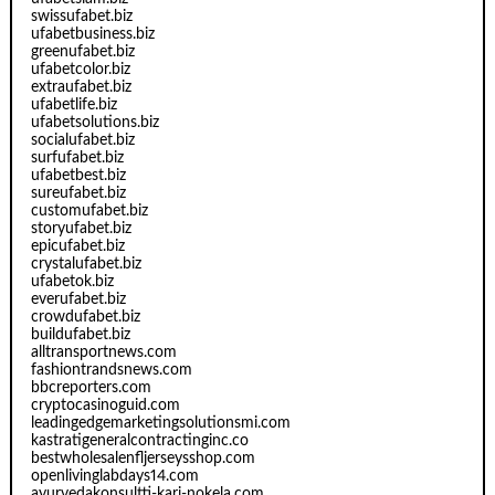
swissufabet.biz
ufabetbusiness.biz
greenufabet.biz
ufabetcolor.biz
extraufabet.biz
ufabetlife.biz
ufabetsolutions.biz
socialufabet.biz
surfufabet.biz
ufabetbest.biz
sureufabet.biz
customufabet.biz
storyufabet.biz
epicufabet.biz
crystalufabet.biz
ufabetok.biz
everufabet.biz
crowdufabet.biz
buildufabet.biz
alltransportnews.com
fashiontrandsnews.com
bbcreporters.com
cryptocasinoguid.com
leadingedgemarketingsolutionsmi.com
kastratigeneralcontractinginc.co
bestwholesalenfljerseysshop.com
openlivinglabdays14.com
ayurvedakonsultti-kari-nokela.com