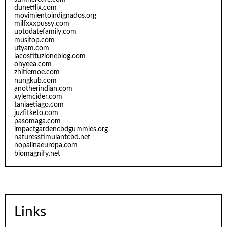
dunetflix.com
movimientoindignados.org
milfxxxpussy.com
uptodatefamily.com
musitop.com
utyam.com
lacostituzioneblog.com
ohyeea.com
zhitiemoe.com
nungkub.com
anotherindian.com
xylemcider.com
taniaetiago.com
juzfitketo.com
pasomaga.com
impactgardencbdgummies.org
naturesstimulantcbd.net
nopalinaeuropa.com
biomagnify.net
Links