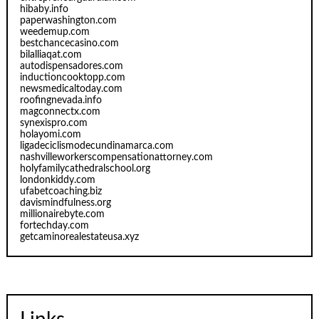
hibaby.info
paperwashington.com
weedemup.com
bestchancecasino.com
bilalliaqat.com
autodispensadores.com
inductioncooktopp.com
newsmedicaltoday.com
roofingnevada.info
magconnectx.com
synexispro.com
holayomi.com
ligadeciclismodecundinamarca.com
nashvilleworkerscompensationattorney.com
holyfamilycathedralschool.org
londonkiddy.com
ufabetcoaching.biz
davismindfulness.org
millionairebyte.com
fortechday.com
getcaminorealestateusa.xyz