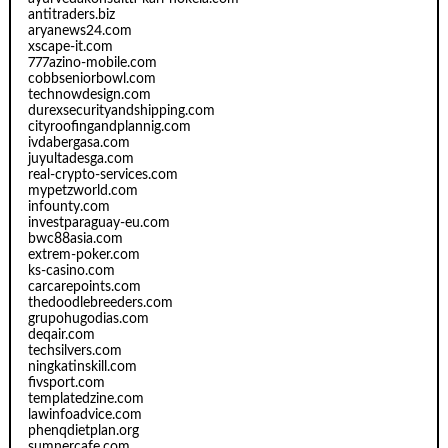
antitraders.biz
aryanews24.com
xscape-it.com
777azino-mobile.com
cobbseniorbowl.com
technowdesign.com
durexsecurityandshipping.com
cityroofingandplannig.com
ivdabergasa.com
juyultadesga.com
real-crypto-services.com
mypetzworld.com
infounty.com
investparaguay-eu.com
bwc88asia.com
extrem-poker.com
ks-casino.com
carcarepoints.com
thedoodlebreeders.com
grupohugodias.com
deqair.com
techsilvers.com
ningkatinskill.com
fivsport.com
templatedzine.com
lawinfoadvice.com
phenqdietplan.org
sumnercafe.com