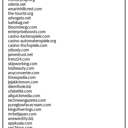
monkeycap.org
sdenix.net
amarinhillcrest.com
the-tourist.org
advogato.net
isafebag.net
bloombergz.com
enterpriseboosts.com
casino-kartenspiele.com
casino-automatenspiele.org
casino-tischspiele.com
otbody.com
jamestrust.net
trenz24.com
skipworking.com
loizbeauty.com
anyconverter.com
timespedia.com
jejakkrismon.com
diemthole.biz
ufabetkk.com
allquickmedia.com
technewsgazette.com
pureglowfacecream.com
kingofherrings.com
mrbetjapan.com
anewentity.biz
appkuala.com