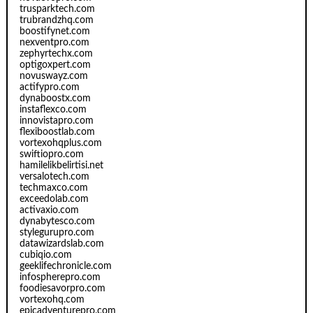
trusparktech.com
trubrandzhq.com
boostifynet.com
nexventpro.com
zephyrtechx.com
optigoxpert.com
novuswayz.com
actifypro.com
dynaboostx.com
instaflexco.com
innovistapro.com
flexiboostlab.com
vortexohqplus.com
swiftiopro.com
hamilelikbelirtisi.net
versalotech.com
techmaxco.com
exceedolab.com
activaxio.com
dynabytesco.com
stylegurupro.com
datawizardslab.com
cubiqio.com
geeklifechronicle.com
infospherepro.com
foodiesavorpro.com
vortexohq.com
epicadventurepro.com