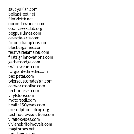
saucyukiah.com
beikastreet.net
filmizlettir.net
ourmultiworlds.com
cooncreekclub.org
pegpufftimes.com
celestia-arts.com
forumchampions.com
bluebargames.com
festivaldelamalou.com
firstsigninnovations.com
garberdodge.com
swim-wears.com
forgrantedmedia.com
peolpstar.com
tylerscustomdesign.com
carworksonline.com
techtimesss.com
virylstore.com
motorstell.com
health150years.com
prescriptions-drug.org
technocrewsolution.com
viraltokvibes.com
vivianebritoimoveis.com
magforbes.net