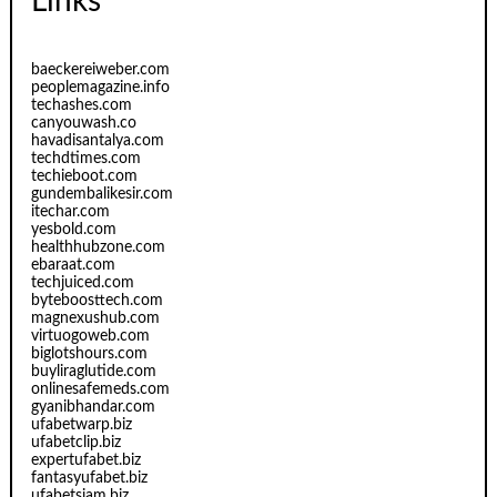
Links
baeckereiweber.com
peoplemagazine.info
techashes.com
canyouwash.co
havadisantalya.com
techdtimes.com
techieboot.com
gundembalikesir.com
itechar.com
yesbold.com
healthhubzone.com
ebaraat.com
techjuiced.com
byteboosttech.com
magnexushub.com
virtuogoweb.com
biglotshours.com
buyliraglutide.com
onlinesafemeds.com
gyanibhandar.com
ufabetwarp.biz
ufabetclip.biz
expertufabet.biz
fantasyufabet.biz
ufabetsiam.biz