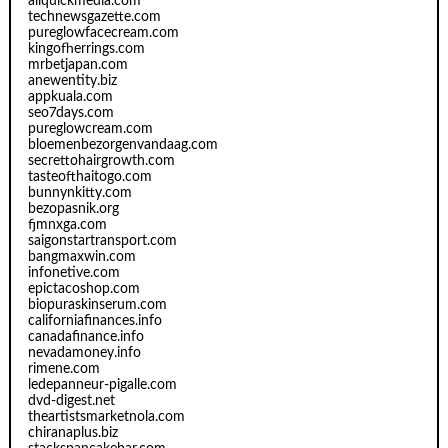
allquickmedia.com
technewsgazette.com
pureglowfacecream.com
kingofherrings.com
mrbetjapan.com
anewentity.biz
appkuala.com
seo7days.com
pureglowcream.com
bloemenbezorgenvandaag.com
secrettohairgrowth.com
tasteofthaitogo.com
bunnynkitty.com
bezopasnik.org
fjmnxga.com
saigonstartransport.com
bangmaxwin.com
infonetive.com
epictacoshop.com
biopuraskinserum.com
californiafinances.info
canadafinance.info
nevadamoney.info
rimene.com
ledepanneur-pigalle.com
dvd-digest.net
theartistsmarketnola.com
chiranaplus.biz