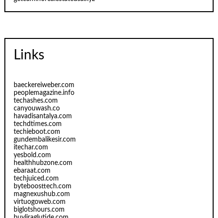
Links
baeckereiweber.com
peoplemagazine.info
techashes.com
canyouwash.co
havadisantalya.com
techdtimes.com
techieboot.com
gundembalikesir.com
itechar.com
yesbold.com
healthhubzone.com
ebaraat.com
techjuiced.com
byteboosttech.com
magnexushub.com
virtuogoweb.com
biglotshours.com
buyliraglutide.com