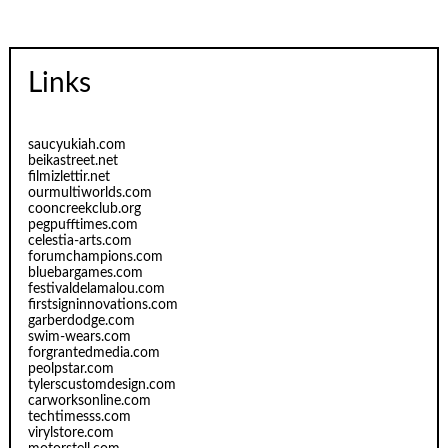
Links
saucyukiah.com
beikastreet.net
filmizlettir.net
ourmultiworlds.com
cooncreekclub.org
pegpufftimes.com
celestia-arts.com
forumchampions.com
bluebargames.com
festivaldelamalou.com
firstsigninnovations.com
garberdodge.com
swim-wears.com
forgrantedmedia.com
peolpstar.com
tylerscustomdesign.com
carworksonline.com
techtimesss.com
virylstore.com