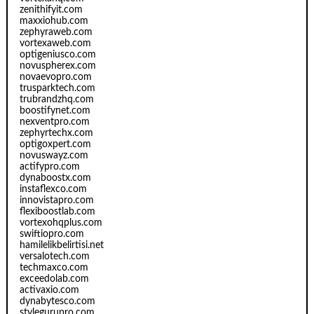
zenithifyit.com
maxxiohub.com
zephyraweb.com
vortexaweb.com
optigeniusco.com
novuspherex.com
novaevopro.com
trusparktech.com
trubrandzhq.com
boostifynet.com
nexventpro.com
zephyrtechx.com
optigoxpert.com
novuswayz.com
actifypro.com
dynaboostx.com
instaflexco.com
innovistapro.com
flexiboostlab.com
vortexohqplus.com
swiftiopro.com
hamilelikbelirtisi.net
versalotech.com
techmaxco.com
exceedolab.com
activaxio.com
dynabytesco.com
stylegurupro.com