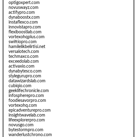
optigoxpert.com
novuswayz.com
actifypro.com
dynaboostx.com
instaflexco.com
innovistapro.com
flexiboostlab.com
vortexohqplus.com
swiftiopro.com
hamilelikbelirtisi.net
versalotech.com
techmaxco.com
exceedolab.com
activaxio.com
dynabytesco.com
stylegurupro.com
datawizardslab.com
cubiqio.com
geeklifechronicle.com
infospherepro.com
foodiesavorpro.com
vortexohq.com
epicadventurepro.com
insightwavelab.com
lifeexplorerpro.com
novusgo.com
bytestormpro.com
wanderlustchrono.com