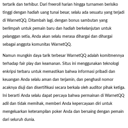
tertarik dan terhibur. Dari freeroll harian hingga turnamen berisiko
tinggi dengan hadiah uang tunai besar, selalu ada sesuatu yang terjadi
di WarnetQQ. Ditambah lagi, dengan bonus sambutan yang
berlimpah untuk pemain baru dan hadiah berkelanjutan untuk
pelanggan setia, Anda akan selalu merasa dihargai dan dihargai
sebagai anggota komunitas WarnetQQ.
Namun mungkin daya tarik terbesar WarnetQQ adalah komitmennya
terhadap fair play dan keamanan. Situs ini menggunakan teknologi
enkripsi terbaru untuk memastikan bahwa informasi pribadi dan
keuangan Anda selalu aman dan terjamin, dan penghasil nomor
acaknya diuji dan disertifikasi secara berkala oleh auditor pihak ketiga.
Ini berarti Anda selalu dapat percaya bahwa permainan di WarnetQQ
adil dan tidak memihak, memberi Anda kepercayaan diri untuk
mengeluarkan keterampilan poker Anda dan bersaing dengan pemain
dari seluruh dunia.