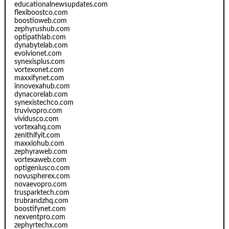
educationalnewsupdates.com
flexiboostco.com
boostioweb.com
zephyrushub.com
optipathlab.com
dynabytelab.com
evolvionet.com
synexisplus.com
vortexonet.com
maxxifynet.com
innovexahub.com
dynacorelab.com
synexistechco.com
truvivopro.com
vividusco.com
vortexahq.com
zenithifyit.com
maxxiohub.com
zephyraweb.com
vortexaweb.com
optigeniusco.com
novuspherex.com
novaevopro.com
trusparktech.com
trubrandzhq.com
boostifynet.com
nexventpro.com
zephyrtechx.com