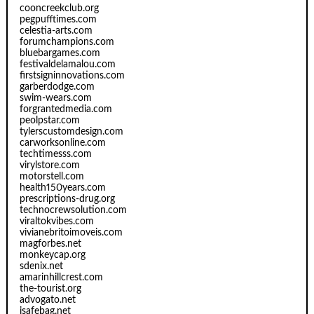
cooncreekclub.org
pegpufftimes.com
celestia-arts.com
forumchampions.com
bluebargames.com
festivaldelamalou.com
firstsigninnovations.com
garberdodge.com
swim-wears.com
forgrantedmedia.com
peolpstar.com
tylerscustomdesign.com
carworksonline.com
techtimesss.com
virylstore.com
motorstell.com
health150years.com
prescriptions-drug.org
technocrewsolution.com
viraltokvibes.com
vivianebritoimoveis.com
magforbes.net
monkeycap.org
sdenix.net
amarinhillcrest.com
the-tourist.org
advogato.net
isafebag.net