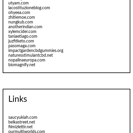
utyam.com
lacostituzioneblog.com
ohyeea.com
zhitiemoe.com
nungkub.com
anotherindian.com
xylemcider.com
taniaetiago.com
juzfitketo.com
pasomaga.com
impactgardencbdgummies.org
naturesstimulantcbd.net
nopalinaeuropa.com
biomagnify.net
Links
saucyukiah.com
beikastreet.net
filmizlettir.net
ourmultiworlds.com