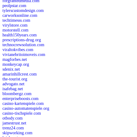
forgrantedmedia.com
peolpstar.com
tylerscustomdesign.com
carworksonline.com
techtimesss.com
virylstore.com
motorstell.com
health150years.com
prescriptions-drug.org
technocrewsolution.com
viraltokvibes.com
vivianebritoimoveis.com
magforbes.net
monkeycap.org
sdenix.net
amarinhillcrest.com
the-tourist.org
advogato.net
isafebag.net
bloombergz.com
enterpriseboosts.com
casino-kartenspiele.com
casino-automatenspiele.org
casino-tischspiele.com
otbody.com
jamestrust.net
trenz24.com
skipworking.com