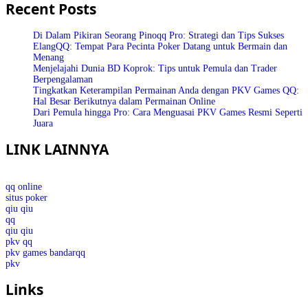
Recent Posts
Di Dalam Pikiran Seorang Pinoqq Pro: Strategi dan Tips Sukses
ElangQQ: Tempat Para Pecinta Poker Datang untuk Bermain dan
Menang
Menjelajahi Dunia BD Koprok: Tips untuk Pemula dan Trader
Berpengalaman
Tingkatkan Keterampilan Permainan Anda dengan PKV Games QQ:
Hal Besar Berikutnya dalam Permainan Online
Dari Pemula hingga Pro: Cara Menguasai PKV Games Resmi Seperti
Juara
LINK LAINNYA
qq online
situs poker
qiu qiu
qq
qiu qiu
pkv qq
pkv games bandarqq
pkv
Links