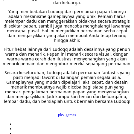
dan keluarga.
Yang membedakan Ludoqq dari permainan papan lainnya
adalah mekanisme gameplaynya yang unik. Pemain harus
melempar dadu dan menggerakkan bidaknya secara strategis
di sekitar papan, sambil juga mencoba menghalangi lawannya
mencapai pusat. Hal ini menjadikan permainan serba cepat
dan mengasyikkan yang akan membuat Anda tetap tenang
hingga akhir.
Fitur hebat lainnya dari Ludoqq adalah desainnya yang penuh
warna dan menarik. Papan ini menarik secara visual, dengan
warna-warna cerah dan ilustrasi menyenangkan yang akan
menarik pemain dan menghibur mereka sepanjang permainan.
Secara keseluruhan, Ludoqq adalah permainan fantastis yang
pasti menjadi favorit di kalangan pemain segala usia.
Gameplaynya yang mudah dipelajari, aksi cepat, dan desain
menarik membuatnya wajib dicoba bagi siapa pun yang
mencari pengalaman permainan papan yang menyenangkan
dan mengasyikkan. Jadi kumpulkan teman dan keluargamu,
lempar dadu, dan bersiaplah untuk bermain bersama Ludoqq!
pkv games