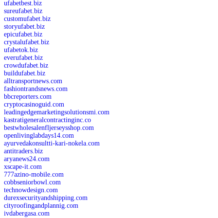
ufabetbest.biz
sureufabet.biz
customufabet.biz
storyufabet.biz
epicufabet.biz
crystalufabet.biz
ufabetok.biz
everufabet.biz
crowdufabet.biz
buildufabet.biz
alltransportnews.com
fashiontrandsnews.com
bbcreporters.com
cryptocasinoguid.com
leadingedgemarketingsolutionsmi.com
kastratigeneralcontractinginc.co
bestwholesalenfljerseysshop.com
openlivinglabdays14.com
ayurvedakonsultti-kari-nokela.com
antitraders.biz
aryanews24.com
xscape-it.com
777azino-mobile.com
cobbseniorbowl.com
technowdesign.com
durexsecurityandshipping.com
cityroofingandplannig.com
ivdabergasa.com