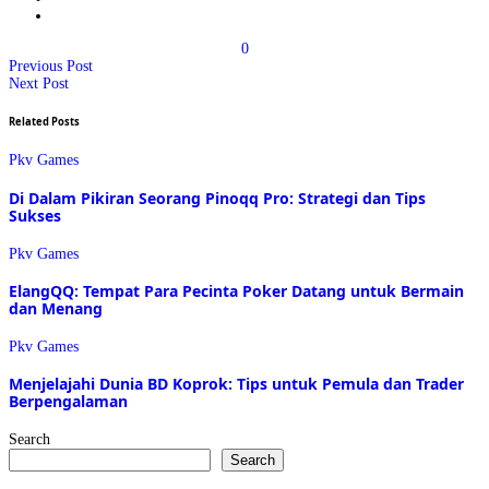
0
Previous Post
Next Post
Related Posts
Pkv Games
Di Dalam Pikiran Seorang Pinoqq Pro: Strategi dan Tips
Sukses
Pkv Games
ElangQQ: Tempat Para Pecinta Poker Datang untuk Bermain
dan Menang
Pkv Games
Menjelajahi Dunia BD Koprok: Tips untuk Pemula dan Trader
Berpengalaman
Search
Search