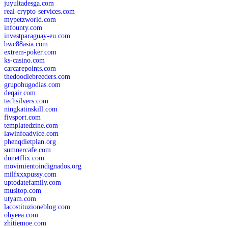
juyultadesga.com
real-crypto-services.com
mypetzworld.com
infounty.com
investparaguay-eu.com
bwc88asia.com
extrem-poker.com
ks-casino.com
carcarepoints.com
thedoodlebreeders.com
grupohugodias.com
deqair.com
techsilvers.com
ningkatinskill.com
fivsport.com
templatedzine.com
lawinfoadvice.com
phenqdietplan.org
sumnercafe.com
dunetflix.com
movimientoindignados.org
milfxxxpussy.com
uptodatefamily.com
musitop.com
utyam.com
lacostituzioneblog.com
ohyeea.com
zhitiemoe.com