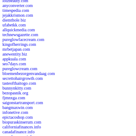
loizbeauty.com
anyconverter.com
timespedia.com
jejakkrismon.com
diemthole.biz
ufabetkk.com
allquickmedia.com
technewsgazette.com
pureglowfacecream.com
kingofherrings.com
mrbetjapan.com
anewentity.biz
appkuala.com
seo7days.com
pureglowcream.com
bloemenbezorgenvandaag.com
secrettohairgrowth.com
tasteofthaitogo.com
bunnynkitty.com
bezopasnik.org
fjmnxga.com
saigonstartransport.com
bangmaxwin.com
infonetive.com
epictacoshop.com
biopuraskinserum.com
californiafinances.info
canadafinance.info