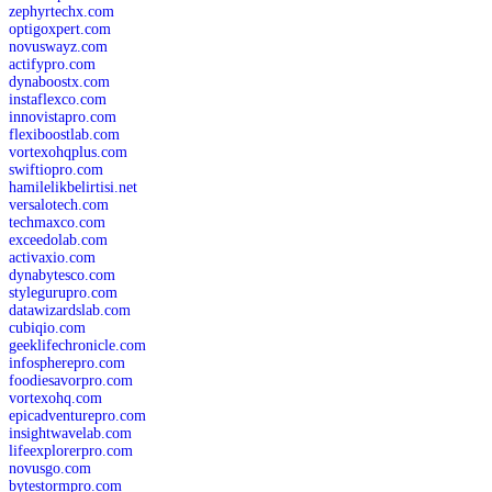
zephyrtechx.com
optigoxpert.com
novuswayz.com
actifypro.com
dynaboostx.com
instaflexco.com
innovistapro.com
flexiboostlab.com
vortexohqplus.com
swiftiopro.com
hamilelikbelirtisi.net
versalotech.com
techmaxco.com
exceedolab.com
activaxio.com
dynabytesco.com
stylegurupro.com
datawizardslab.com
cubiqio.com
geeklifechronicle.com
infospherepro.com
foodiesavorpro.com
vortexohq.com
epicadventurepro.com
insightwavelab.com
lifeexplorerpro.com
novusgo.com
bytestormpro.com