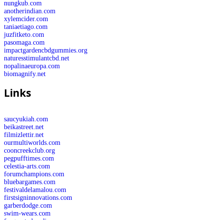
nungkub.com
anotherindian.com
xylemcider.com
taniaetiago.com
juzfitketo.com
pasomaga.com
impactgardencbdgummies.org
naturesstimulantcbd.net
nopalinaeuropa.com
biomagnify.net
Links
saucyukiah.com
beikastreet.net
filmizlettir.net
ourmultiworlds.com
cooncreekclub.org
pegpufftimes.com
celestia-arts.com
forumchampions.com
bluebargames.com
festivaldelamalou.com
firstsigninnovations.com
garberdodge.com
swim-wears.com