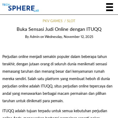
PKV GAMES
SLOT
Buka Sensasi Judi Online dengan ITUQQ
By
Admin
on
Wednesday, November 12, 2025
Perjudian online menjadi semakin populer dalam beberapa tahun
terakhir, dengan jutaan orang di seluruh dunia menikmati sensasi
memasang taruhan dan menang besar dari kenyamanan rumah
mereka sendiri. Salah satu platform yang membuat heboh di dunia
perjudian online adalah ITUQQ, situs perjudian online tepercaya dan
andal yang menawarkan berbagai macam permainan dan pilihan
taruhan untuk dinikmati para pemain.
ITUQQ adalah tujuan terpadu untuk semua kebutuhan perjudian