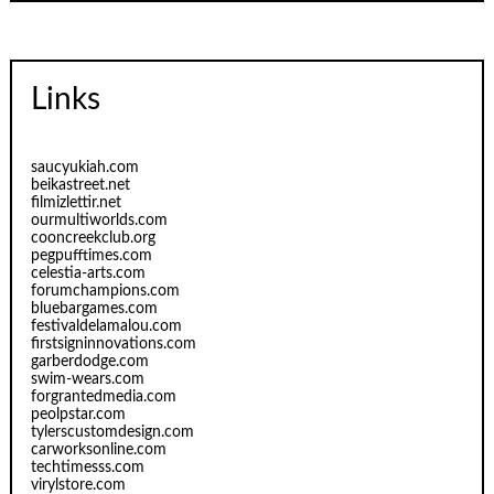
Links
saucyukiah.com
beikastreet.net
filmizlettir.net
ourmultiworlds.com
cooncreekclub.org
pegpufftimes.com
celestia-arts.com
forumchampions.com
bluebargames.com
festivaldelamalou.com
firstsigninnovations.com
garberdodge.com
swim-wears.com
forgrantedmedia.com
peolpstar.com
tylerscustomdesign.com
carworksonline.com
techtimesss.com
virylstore.com