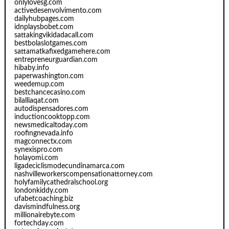
onlylovesg.com
activedesenvolvimento.com
dailyhubpages.com
idnplaysbobet.com
sattakingvikidadacall.com
bestbolaslotgames.com
sattamatkafixedgamehere.com
entrepreneurguardian.com
hibaby.info
paperwashington.com
weedemup.com
bestchancecasino.com
bilalliaqat.com
autodispensadores.com
inductioncooktopp.com
newsmedicaltoday.com
roofingnevada.info
magconnectx.com
synexispro.com
holayomi.com
ligadeciclismodecundinamarca.com
nashvilleworkerscompensationattorney.com
holyfamilycathedralschool.org
londonkiddy.com
ufabetcoaching.biz
davismindfulness.org
millionairebyte.com
fortechday.com