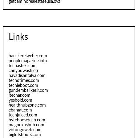
getcaminorealestateusa.xyz
Links
baeckereiweber.com
peoplemagazine.info
techashes.com
canyouwash.co
havadisantalya.com
techdtimes.com
techieboot.com
gundembalikesir.com
itechar.com
yesbold.com
healthhubzone.com
ebaraat.com
techjuiced.com
byteboosttech.com
magnexushub.com
virtuogoweb.com
biglotshours.com