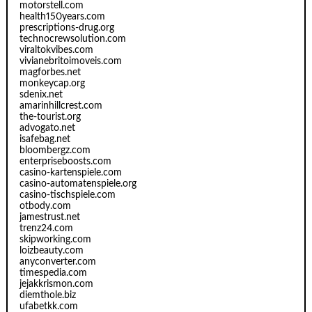
motorstell.com
health150years.com
prescriptions-drug.org
technocrewsolution.com
viraltokvibes.com
vivianebritoimoveis.com
magforbes.net
monkeycap.org
sdenix.net
amarinhillcrest.com
the-tourist.org
advogato.net
isafebag.net
bloombergz.com
enterpriseboosts.com
casino-kartenspiele.com
casino-automatenspiele.org
casino-tischspiele.com
otbody.com
jamestrust.net
trenz24.com
skipworking.com
loizbeauty.com
anyconverter.com
timespedia.com
jejakkrismon.com
diemthole.biz
ufabetkk.com