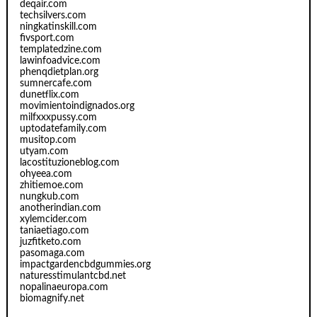
deqair.com
techsilvers.com
ningkatinskill.com
fivsport.com
templatedzine.com
lawinfoadvice.com
phenqdietplan.org
sumnercafe.com
dunetflix.com
movimientoindignados.org
milfxxxpussy.com
uptodatefamily.com
musitop.com
utyam.com
lacostituzioneblog.com
ohyeea.com
zhitiemoe.com
nungkub.com
anotherindian.com
xylemcider.com
taniaetiago.com
juzfitketo.com
pasomaga.com
impactgardencbdgummies.org
naturesstimulantcbd.net
nopalinaeuropa.com
biomagnify.net