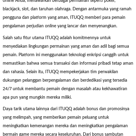
online Anda, menawarkan berbagai permainan seperti poker,
blackjack, slot, dan taruhan olahraga. Dengan antarmuka yang ramah
pengguna dan platform yang aman, ITUQQ memberi para pemain
pengalaman perjudian online yang lancar dan menyenangkan.
Salah satu fitur utama ITUQQ adalah komitmennya untuk
menyediakan lingkungan permainan yang aman dan adil bagi semua
pemain. Platform ini menggunakan teknologi enkripsi canggih untuk
memastikan bahwa semua transaksi dan informasi pribadi tetap aman
dan rahasia. Selain itu, ITUQQ mempekerjakan tim perwakilan
dukungan pelanggan berpengalaman dan berdedikasi yang tersedia
24/7 untuk membantu pemain dengan masalah atau kekhawatiran
apa pun yang mungkin mereka miliki.
Daya tarik utama lainnya dari ITUQQ adalah bonus dan promosinya
yang melimpah, yang memberikan pemain peluang untuk
meningkatkan kemenangan mereka dan meningkatkan pengalaman
bermain game mereka secara keseluruhan. Dari bonus sambutan