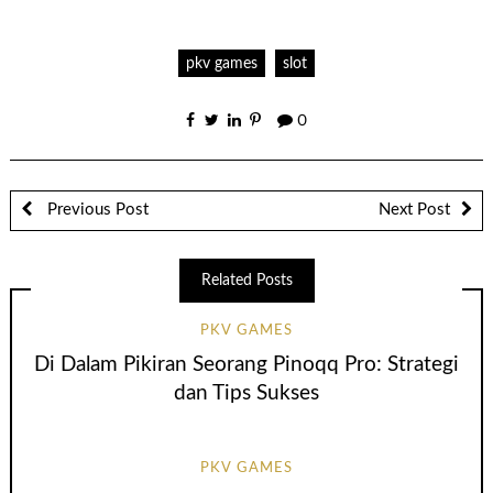
pkv games
slot
0
Previous Post
Next Post
Related Posts
PKV GAMES
Di Dalam Pikiran Seorang Pinoqq Pro: Strategi
dan Tips Sukses
PKV GAMES