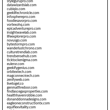
stylegurupro.com
datawizardslab.com
cubiqio.com
geeklifechronicle.com
infospherepro.com
foodiesavorpro.com
vortexohq.com
epicadventurepro.com
insightwavelab.com
lifeexplorerpro.com
novusgo.com
bytestormpro.com
wanderlustchrono.com
culturetrendlab.com
trendsensehub.com
ticktockenigma.com
eulerxr.com
geekifygenius.com
orbitextech.com
magconnecttech.com
zenifyweb.com
livetogel.co
genmatfiredoor.com
findlascegasproperties.com
healthhavenrobbie.com
donanddonnadesigns.com
eagleoneconstructiontx.com
equiflexvitality.com