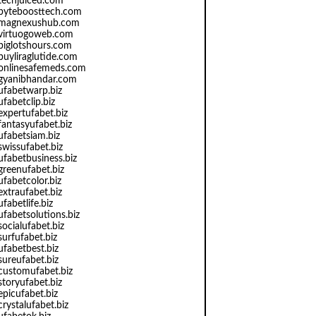
techjuiced.com
byteboosttech.com
magnexushub.com
virtuogoweb.com
biglotshours.com
buyliraglutide.com
onlinesafemeds.com
gyanibhandar.com
ufabetwarp.biz
ufabetclip.biz
expertufabet.biz
fantasyufabet.biz
ufabetsiam.biz
swissufabet.biz
ufabetbusiness.biz
greenufabet.biz
ufabetcolor.biz
extraufabet.biz
ufabetlife.biz
ufabetsolutions.biz
socialufabet.biz
surfufabet.biz
ufabetbest.biz
sureufabet.biz
customufabet.biz
storyufabet.biz
epicufabet.biz
crystalufabet.biz