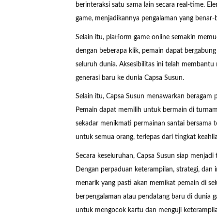
berinteraksi satu sama lain secara real-time. 
game, menjadikannya pengalaman yang benar-
Selain itu, platform game online semakin me
dengan beberapa klik, pemain dapat bergabung
seluruh dunia. Aksesibilitas ini telah memban
generasi baru ke dunia Capsa Susun.
Selain itu, Capsa Susun menawarkan beragam p
Pemain dapat memilih untuk bermain di turnam
sekadar menikmati permainan santai bersama te
untuk semua orang, terlepas dari tingkat keahl
Secara keseluruhan, Capsa Susun siap menjadi 
Dengan perpaduan keterampilan, strategi, dan 
menarik yang pasti akan memikat pemain di sel
berpengalaman atau pendatang baru di dunia ga
untuk mengocok kartu dan menguji keteramp