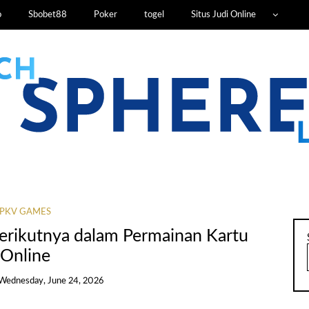
o
Sbobet88
Poker
togel
Situs Judi Online
PKV GAMES
Berikutnya dalam Permainan Kartu
Online
Wednesday, June 24, 2026