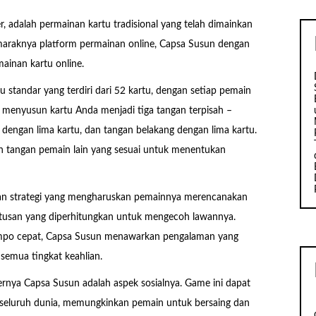
r, adalah permainan kartu tradisional yang telah dimainkan
maraknya platform permainan online, Capsa Susun dengan
ainan kartu online.
standar yang terdiri dari 52 kartu, dengan setiap pemain
h menyusun kartu Anda menjadi tiga tangan terpisah –
 dengan lima kartu, dan tangan belakang dengan lima kartu.
n tangan pemain lain yang sesuai untuk menentukan
an strategi yang mengharuskan pemainnya merencanakan
usan yang diperhitungkan untuk mengecoh lawannya.
mpo cepat, Capsa Susun menawarkan pengalaman yang
emua tingkat keahlian.
ernya Capsa Susun adalah aspek sosialnya. Game ini dapat
 seluruh dunia, memungkinkan pemain untuk bersaing dan