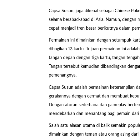
Capsa Susun, juga dikenal sebagai Chinese Poke
selama berabad-abad di Asia. Namun, dengan 
cepat menjadi tren besar berikutnya dalam perm
Permainan ini dimainkan dengan setumpuk kartu 
dibagikan 13 kartu. Tujuan permainan ini adala
tangan depan dengan tiga kartu, tangan tengah
Tangan tersebut kemudian dibandingkan denga
pemenangnya.
Capsa Susun adalah permainan keterampilan d
gerakannya dengan cermat dan membuat keput
Dengan aturan sederhana dan gameplay berte
mendebarkan dan menantang bagi pemain dari s
Salah satu alasan utama di balik semakin popul
dimainkan dengan teman atau orang asing dari