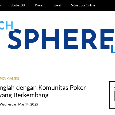
o
Sbobet88
Poker
togel
Situs Judi Online
PKV GAMES
unglah dengan Komunitas Poker
ang Berkembang
Wednesday, May 14, 2025