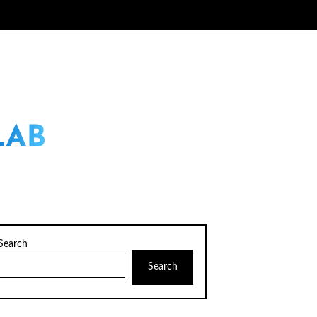
Search
Search