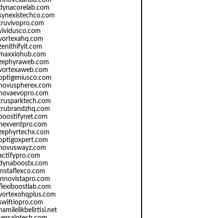
dynacorelab.com
synexistechco.com
truvivopro.com
vividusco.com
vortexahq.com
zenithifyit.com
maxxiohub.com
zephyraweb.com
vortexaweb.com
optigeniusco.com
novuspherex.com
novaevopro.com
trusparktech.com
trubrandzhq.com
boostifynet.com
nexventpro.com
zephyrtechx.com
optigoxpert.com
novuswayz.com
actifypro.com
dynaboostx.com
instaflexco.com
innovistapro.com
flexiboostlab.com
vortexohqplus.com
swiftiopro.com
hamilelikbelirtisi.net
versalotech.com