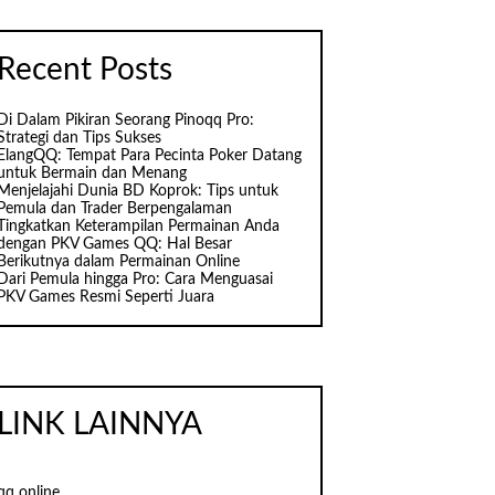
Recent Posts
Di Dalam Pikiran Seorang Pinoqq Pro:
Strategi dan Tips Sukses
ElangQQ: Tempat Para Pecinta Poker Datang
untuk Bermain dan Menang
Menjelajahi Dunia BD Koprok: Tips untuk
Pemula dan Trader Berpengalaman
Tingkatkan Keterampilan Permainan Anda
dengan PKV Games QQ: Hal Besar
Berikutnya dalam Permainan Online
Dari Pemula hingga Pro: Cara Menguasai
PKV Games Resmi Seperti Juara
LINK LAINNYA
qq online