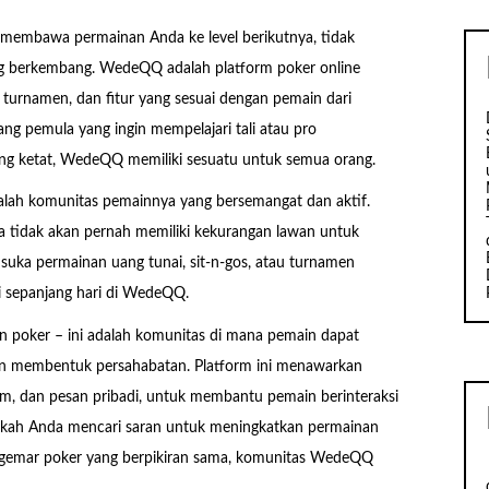
 membawa permainan Anda ke level berikutnya, tidak
ng berkembang. WedeQQ adalah platform poker online
turnamen, dan fitur yang sesuai dengan pemain dari
ng pemula yang ingin mempelajari tali atau pro
ng ketat, WedeQQ memiliki sesuatu untuk semua orang.
dalah komunitas pemainnya yang bersemangat dan aktif.
a tidak akan pernah memiliki kekurangan lawan untuk
suka permainan uang tunai, sit-n-gos, atau turnamen
 sepanjang hari di WedeQQ.
n poker – ini adalah komunitas di mana pemain dapat
hkan membentuk persahabatan. Platform ini menawarkan
orum, dan pesan pribadi, untuk membantu pemain berinteraksi
kah Anda mencari saran untuk meningkatkan permainan
ggemar poker yang berpikiran sama, komunitas WedeQQ