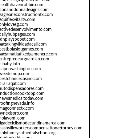
healthhavenrobbie.com
donanddonnadesigns.com
eagleoneconstructiontx.com
equiflexvitality.com
onlylovesg.com
activedesenvolvimento.com
dailyhubpages.com
idnplaysbobet.com
sattakingvikidadacall.com
bestbolaslotgames.com
sattamatkafixedgamehere.com
entrepreneurguardian.com
hibaby.info
paperwashington.com
weedemup.com
bestchancecasino.com
bilalliaqat.com
autodispensadores.com
inductioncooktopp.com
newsmedicaltoday.com
roofingnevada.info
magconnectx.com
synexispro.com
holayomi.com
ligadeciclismodecundinamarca.com
nashvilleworkerscompensationattorney.com
holyfamilycathedralschool.org
londonkiddy.com