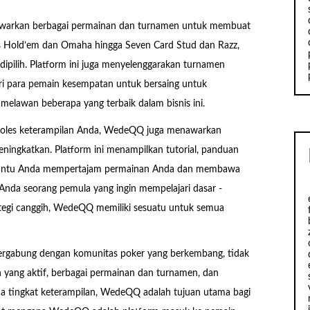
awarkan berbagai permainan dan turnamen untuk membuat
xas Hold’em dan Omaha hingga Seven Card Stud dan Razz,
ipilih. Platform ini juga menyelenggarakan turnamen
i para pemain kesempatan untuk bersaing untuk
lawan beberapa yang terbaik dalam bisnis ini.
emoles keterampilan Anda, WedeQQ juga menawarkan
ngkatkan. Platform ini menampilkan tutorial, panduan
embantu Anda mempertajam permainan Anda dan membawa
 Anda seorang pemula yang ingin mempelajari dasar -
tegi canggih, WedeQQ memiliki sesuatu untuk semua
n bergabung dengan komunitas poker yang berkembang, tidak
n yang aktif, berbagai permainan dan turnamen, dan
a tingkat keterampilan, WedeQQ adalah tujuan utama bagi