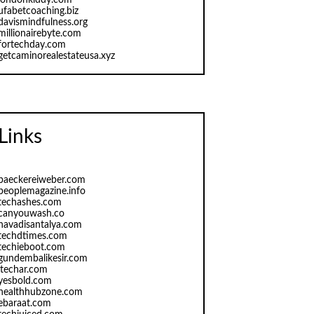
ufabetcoaching.biz
davismindfulness.org
millionairebyte.com
fortechday.com
getcaminorealestateusa.xyz
Links
baeckereiweber.com
peoplemagazine.info
techashes.com
canyouwash.co
havadisantalya.com
techdtimes.com
techieboot.com
gundembalikesir.com
itechar.com
yesbold.com
healthhubzone.com
ebaraat.com