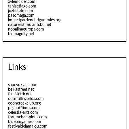
xylemcider.com
taniaetiago.com
juzfitketo.com
pasomaga.com
impactgardencbdgummies.org
naturesstimulantcbd.net
nopalinaeuropa.com
biomagnify.net
Links
saucyukiah.com
beikastreet.net
filmizlettir.net
ourmultiworlds.com
cooncreekclub.org
pegpufftimes.com
celestia-arts.com
forumchampions.com
bluebargames.com
festivaldelamalou.com