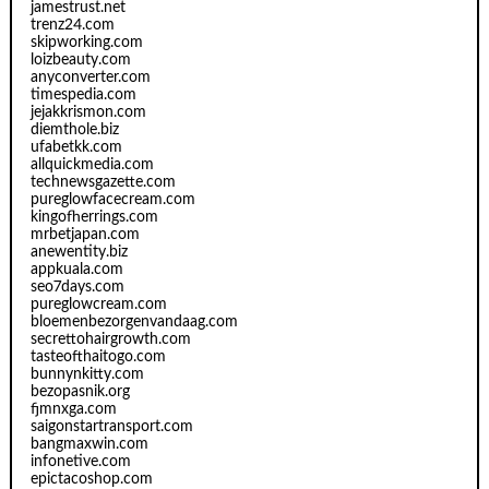
jamestrust.net
trenz24.com
skipworking.com
loizbeauty.com
anyconverter.com
timespedia.com
jejakkrismon.com
diemthole.biz
ufabetkk.com
allquickmedia.com
technewsgazette.com
pureglowfacecream.com
kingofherrings.com
mrbetjapan.com
anewentity.biz
appkuala.com
seo7days.com
pureglowcream.com
bloemenbezorgenvandaag.com
secrettohairgrowth.com
tasteofthaitogo.com
bunnynkitty.com
bezopasnik.org
fjmnxga.com
saigonstartransport.com
bangmaxwin.com
infonetive.com
epictacoshop.com