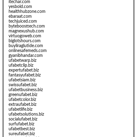
itechar.com
yesbold.com
healthhubzone.com
ebaraat.com
techjuiced.com
byteboosttech.com
magnexushub.com
virtuogoweb.com
biglotshours.com
buyliraglutide.com
onlinesafemeds.com
gyanibhandar.com
ufabetwarp.biz
ufabetclip.biz
expertufabet.biz
fantasyufabet.biz
ufabetsiam.biz
swissufabet.biz
ufabetbusiness.biz
greenufabet.biz
ufabetcolor.biz
extraufabet.biz
ufabetlife.biz
ufabetsolutions.biz
socialufabet.biz
surfufabet.biz
ufabetbest.biz
sureufabet.biz