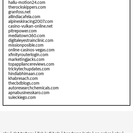
hallu-motion24.com
therockskippers.com
granfoss.net
allindiacafela.com
alpineskiracing2007.com
casino-vulkan-online.net
pitrepower.com
mediatown360.com
digitaleyestrainclinic.com
missionposible.com
online-casinos-vegas.com
xfinityrouterlogin.com
marketingjacks.com
topappliancereviews.com
trickytechupdates.com
hindiabhimaan.com
khabresach.com
thecbdblogs.com
autoresearchchemicals.com
apnabusinesskaro.com
suleckiego.com