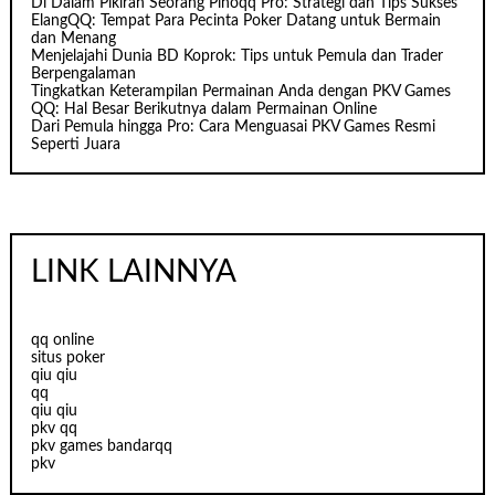
Di Dalam Pikiran Seorang Pinoqq Pro: Strategi dan Tips Sukses
ElangQQ: Tempat Para Pecinta Poker Datang untuk Bermain
dan Menang
Menjelajahi Dunia BD Koprok: Tips untuk Pemula dan Trader
Berpengalaman
Tingkatkan Keterampilan Permainan Anda dengan PKV Games
QQ: Hal Besar Berikutnya dalam Permainan Online
Dari Pemula hingga Pro: Cara Menguasai PKV Games Resmi
Seperti Juara
LINK LAINNYA
qq online
situs poker
qiu qiu
qq
qiu qiu
pkv qq
pkv games bandarqq
pkv