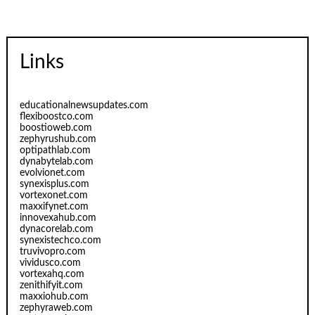
Links
educationalnewsupdates.com
flexiboostco.com
boostioweb.com
zephyrushub.com
optipathlab.com
dynabytelab.com
evolvionet.com
synexisplus.com
vortexonet.com
maxxifynet.com
innovexahub.com
dynacorelab.com
synexistechco.com
truvivopro.com
vividusco.com
vortexahq.com
zenithifyit.com
maxxiohub.com
zephyraweb.com