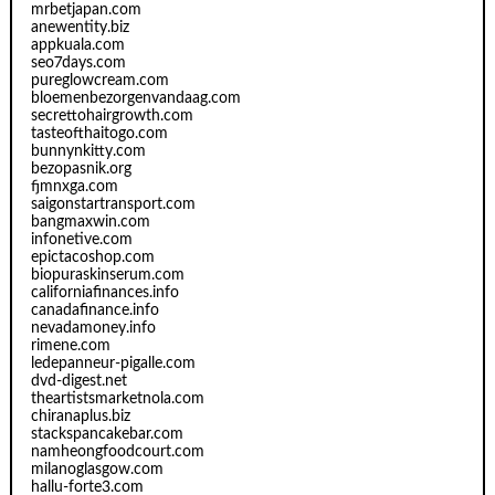
mrbetjapan.com
anewentity.biz
appkuala.com
seo7days.com
pureglowcream.com
bloemenbezorgenvandaag.com
secrettohairgrowth.com
tasteofthaitogo.com
bunnynkitty.com
bezopasnik.org
fjmnxga.com
saigonstartransport.com
bangmaxwin.com
infonetive.com
epictacoshop.com
biopuraskinserum.com
californiafinances.info
canadafinance.info
nevadamoney.info
rimene.com
ledepanneur-pigalle.com
dvd-digest.net
theartistsmarketnola.com
chiranaplus.biz
stackspancakebar.com
namheongfoodcourt.com
milanoglasgow.com
hallu-forte3.com