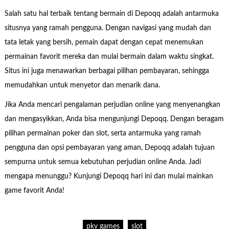
Salah satu hal terbaik tentang bermain di Depoqq adalah antarmuka
situsnya yang ramah pengguna. Dengan navigasi yang mudah dan
tata letak yang bersih, pemain dapat dengan cepat menemukan
permainan favorit mereka dan mulai bermain dalam waktu singkat.
Situs ini juga menawarkan berbagai pilihan pembayaran, sehingga
memudahkan untuk menyetor dan menarik dana.
Jika Anda mencari pengalaman perjudian online yang menyenangkan
dan mengasyikkan, Anda bisa mengunjungi Depoqq. Dengan beragam
pilihan permainan poker dan slot, serta antarmuka yang ramah
pengguna dan opsi pembayaran yang aman, Depoqq adalah tujuan
sempurna untuk semua kebutuhan perjudian online Anda. Jadi
mengapa menunggu? Kunjungi Depoqq hari ini dan mulai mainkan
game favorit Anda!
pkv games
slot