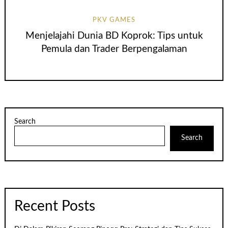
PKV GAMES
Menjelajahi Dunia BD Koprok: Tips untuk
Pemula dan Trader Berpengalaman
Search
Search
Recent Posts