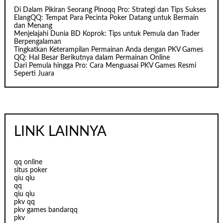
Di Dalam Pikiran Seorang Pinoqq Pro: Strategi dan Tips Sukses
ElangQQ: Tempat Para Pecinta Poker Datang untuk Bermain
dan Menang
Menjelajahi Dunia BD Koprok: Tips untuk Pemula dan Trader
Berpengalaman
Tingkatkan Keterampilan Permainan Anda dengan PKV Games
QQ: Hal Besar Berikutnya dalam Permainan Online
Dari Pemula hingga Pro: Cara Menguasai PKV Games Resmi
Seperti Juara
LINK LAINNYA
qq online
situs poker
qiu qiu
qq
qiu qiu
pkv qq
pkv games bandarqq
pkv