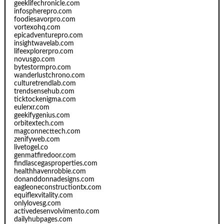
geeklifechronicle.com
infospherepro.com
foodiesavorpro.com
vortexohq.com
epicadventurepro.com
insightwavelab.com
lifeexplorerpro.com
novusgo.com
bytestormpro.com
wanderlustchrono.com
culturetrendlab.com
trendsensehub.com
ticktockenigma.com
eulerxr.com
geekifygenius.com
orbitextech.com
magconnecttech.com
zenifyweb.com
livetogel.co
genmatfiredoor.com
findlascegasproperties.com
healthhavenrobbie.com
donanddonnadesigns.com
eagleoneconstructiontx.com
equiflexvitality.com
onlylovesg.com
activedesenvolvimento.com
dailyhubpages.com