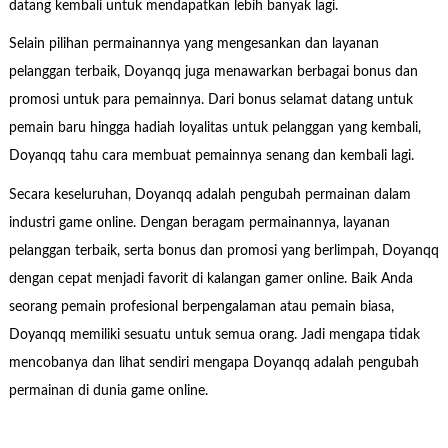
datang kembali untuk mendapatkan lebih banyak lagi.
Selain pilihan permainannya yang mengesankan dan layanan
pelanggan terbaik, Doyanqq juga menawarkan berbagai bonus dan
promosi untuk para pemainnya. Dari bonus selamat datang untuk
pemain baru hingga hadiah loyalitas untuk pelanggan yang kembali,
Doyanqq tahu cara membuat pemainnya senang dan kembali lagi.
Secara keseluruhan, Doyanqq adalah pengubah permainan dalam
industri game online. Dengan beragam permainannya, layanan
pelanggan terbaik, serta bonus dan promosi yang berlimpah, Doyanqq
dengan cepat menjadi favorit di kalangan gamer online. Baik Anda
seorang pemain profesional berpengalaman atau pemain biasa,
Doyanqq memiliki sesuatu untuk semua orang. Jadi mengapa tidak
mencobanya dan lihat sendiri mengapa Doyanqq adalah pengubah
permainan di dunia game online.