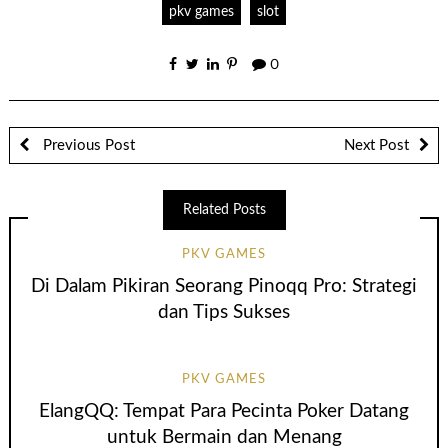
pkv games
slot
0
Previous Post
Next Post
Related Posts
PKV GAMES
Di Dalam Pikiran Seorang Pinoqq Pro: Strategi
dan Tips Sukses
PKV GAMES
ElangQQ: Tempat Para Pecinta Poker Datang
untuk Bermain dan Menang