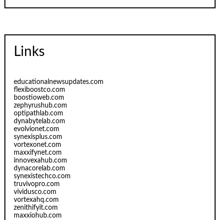
Links
educationalnewsupdates.com
flexiboostco.com
boostioweb.com
zephyrushub.com
optipathlab.com
dynabytelab.com
evolvionet.com
synexisplus.com
vortexonet.com
maxxifynet.com
innovexahub.com
dynacorelab.com
synexistechco.com
truvivopro.com
vividusco.com
vortexahq.com
zenithifyit.com
maxxiohub.com