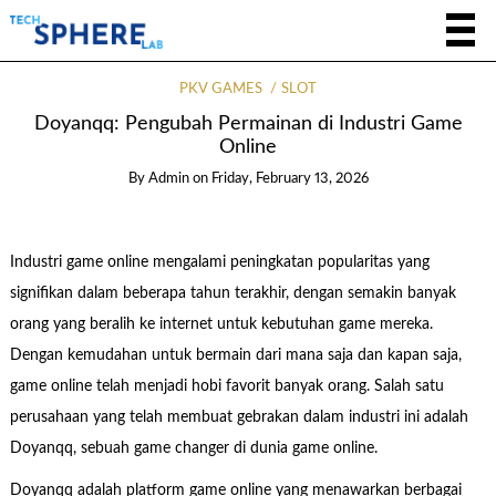
PKV GAMES
SLOT
Doyanqq: Pengubah Permainan di Industri Game
Online
By
Admin
on
Friday, February 13, 2026
Industri game online mengalami peningkatan popularitas yang
signifikan dalam beberapa tahun terakhir, dengan semakin banyak
orang yang beralih ke internet untuk kebutuhan game mereka.
Dengan kemudahan untuk bermain dari mana saja dan kapan saja,
game online telah menjadi hobi favorit banyak orang. Salah satu
perusahaan yang telah membuat gebrakan dalam industri ini adalah
Doyanqq, sebuah game changer di dunia game online.
Doyanqq adalah platform game online yang menawarkan berbagai