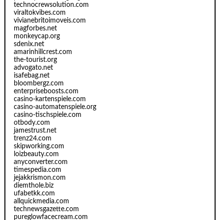
technocrewsolution.com
viraltokvibes.com
vivianebritoimoveis.com
magforbes.net
monkeycap.org
sdenix.net
amarinhillcrest.com
the-tourist.org
advogato.net
isafebag.net
bloombergz.com
enterpriseboosts.com
casino-kartenspiele.com
casino-automatenspiele.org
casino-tischspiele.com
otbody.com
jamestrust.net
trenz24.com
skipworking.com
loizbeauty.com
anyconverter.com
timespedia.com
jejakkrismon.com
diemthole.biz
ufabetkk.com
allquickmedia.com
technewsgazette.com
pureglowfacecream.com