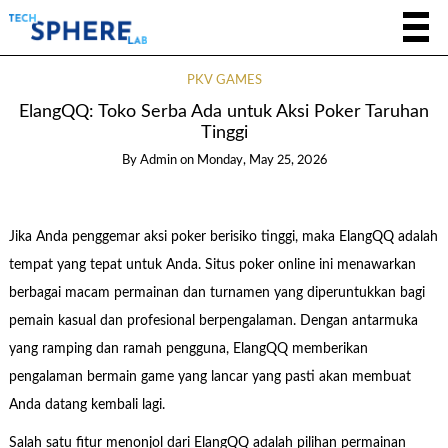
PKV GAMES
ElangQQ: Toko Serba Ada untuk Aksi Poker Taruhan
Tinggi
By
Admin
on
Monday, May 25, 2026
Jika Anda penggemar aksi poker berisiko tinggi, maka ElangQQ adalah
tempat yang tepat untuk Anda. Situs poker online ini menawarkan
berbagai macam permainan dan turnamen yang diperuntukkan bagi
pemain kasual dan profesional berpengalaman. Dengan antarmuka
yang ramping dan ramah pengguna, ElangQQ memberikan
pengalaman bermain game yang lancar yang pasti akan membuat
Anda datang kembali lagi.
Salah satu fitur menonjol dari ElangQQ adalah pilihan permainan