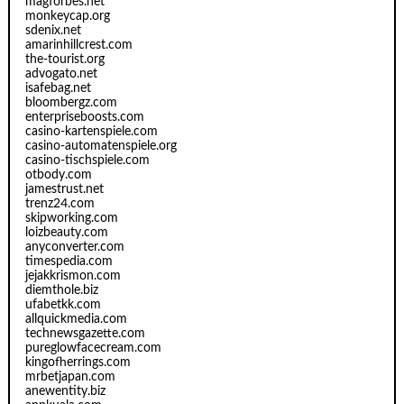
magforbes.net
monkeycap.org
sdenix.net
amarinhillcrest.com
the-tourist.org
advogato.net
isafebag.net
bloombergz.com
enterpriseboosts.com
casino-kartenspiele.com
casino-automatenspiele.org
casino-tischspiele.com
otbody.com
jamestrust.net
trenz24.com
skipworking.com
loizbeauty.com
anyconverter.com
timespedia.com
jejakkrismon.com
diemthole.biz
ufabetkk.com
allquickmedia.com
technewsgazette.com
pureglowfacecream.com
kingofherrings.com
mrbetjapan.com
anewentity.biz