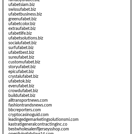
fantasyufabet.biz
ufabetsiam.biz
swissufabet.biz
ufabetbusiness.biz
greenufabet.biz
ufabetcolor.biz
extraufabet.biz
ufabetlife.biz
ufabetsolutions.biz
socialufabet.biz
surfufabet.biz
ufabetbest.biz
sureufabet.biz
customufabet.biz
storyufabet.biz
epicufabet.biz
crystalufabet.biz
ufabetok.biz
everufabet.biz
crowdufabet.biz
buildufabet.biz
alltransportnews.com
fashiontrandsnews.com
bbcreporters.com
cryptocasinoguid.com
leadingedgemarketingsolutionsmi.com
kastratigeneralcontractinginc.co
bestwholesalenfljerseysshop.com