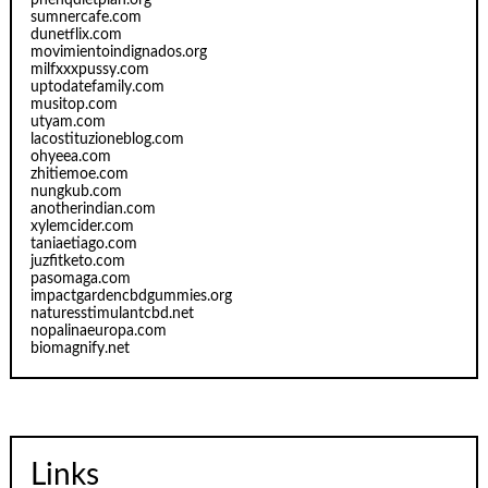
phenqdietplan.org
sumnercafe.com
dunetflix.com
movimientoindignados.org
milfxxxpussy.com
uptodatefamily.com
musitop.com
utyam.com
lacostituzioneblog.com
ohyeea.com
zhitiemoe.com
nungkub.com
anotherindian.com
xylemcider.com
taniaetiago.com
juzfitketo.com
pasomaga.com
impactgardencbdgummies.org
naturesstimulantcbd.net
nopalinaeuropa.com
biomagnify.net
Links