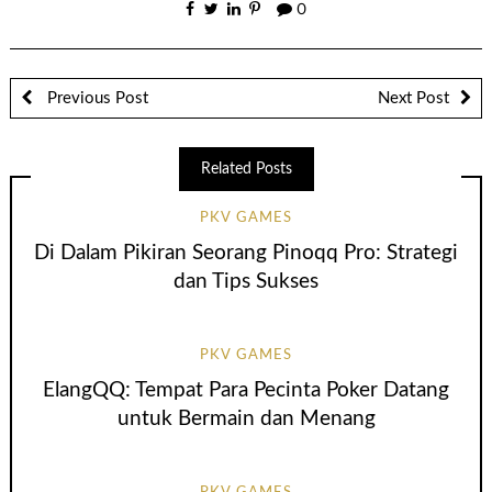
0
Previous Post
Next Post
Related Posts
PKV GAMES
Di Dalam Pikiran Seorang Pinoqq Pro: Strategi
dan Tips Sukses
PKV GAMES
ElangQQ: Tempat Para Pecinta Poker Datang
untuk Bermain dan Menang