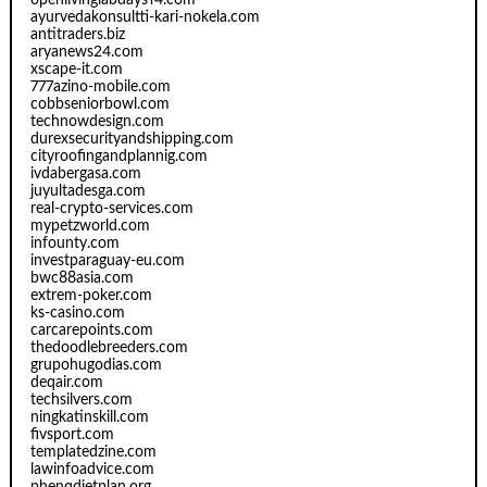
openlivinglabdays14.com
ayurvedakonsultti-kari-nokela.com
antitraders.biz
aryanews24.com
xscape-it.com
777azino-mobile.com
cobbseniorbowl.com
technowdesign.com
durexsecurityandshipping.com
cityroofingandplannig.com
ivdabergasa.com
juyultadesga.com
real-crypto-services.com
mypetzworld.com
infounty.com
investparaguay-eu.com
bwc88asia.com
extrem-poker.com
ks-casino.com
carcarepoints.com
thedoodlebreeders.com
grupohugodias.com
deqair.com
techsilvers.com
ningkatinskill.com
fivsport.com
templatedzine.com
lawinfoadvice.com