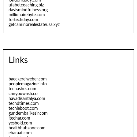
londonkiddy.com
ufabetcoaching.biz
davismindfulness.org
millionairebyte.com
fortechday.com
getcaminorealestateusa.xyz
Links
baeckereiweber.com
peoplemagazine.info
techashes.com
canyouwash.co
havadisantalya.com
techdtimes.com
techieboot.com
gundembalikesir.com
itechar.com
yesbold.com
healthhubzone.com
ebaraat.com