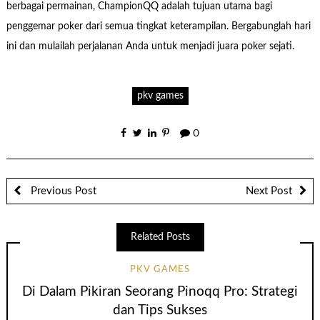
berbagai permainan, ChampionQQ adalah tujuan utama bagi
penggemar poker dari semua tingkat keterampilan. Bergabunglah hari
ini dan mulailah perjalanan Anda untuk menjadi juara poker sejati.
pkv games
0
Previous Post
Next Post
Related Posts
PKV GAMES
Di Dalam Pikiran Seorang Pinoqq Pro: Strategi
dan Tips Sukses