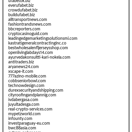
ufabetok.biz
everufabet.biz
crowdufabet.biz
buildufabet.biz
alltransportnews.com
fashiontrandsnews.com
bbcreporters.com
cryptocasinoguid.com
leadingedgemarketingsolutionsmi.com
kastratigeneralcontractinginc.co
bestwholesalenfljerseysshop.com
openlivinglabdays14.com
ayurvedakonsultti-kari-nokela.com
antitraders.biz
aryanews24.com
xscape-it.com
777azino-mobile.com
cobbseniorbowl.com
technowdesign.com
durexsecurityandshipping.com
cityroofingandplannig.com
ivdabergasa.com
juyultadesga.com
real-crypto-services.com
mypetzworld.com
infounty.com
investparaguay-eu.com
bwc88asia.com