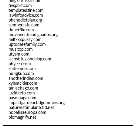
ningkatinskill.com
fivsport.com
templatedzine.com
lawinfoadvice.com
phenqdietplan.org
sumnercafe.com
dunetflix.com
movimientoindignados.org
milfxxxpussy.com
uptodatefamily.com
musitop.com
utyam.com
lacostituzioneblog.com
ohyeea.com
zhitiemoe.com
nungkub.com
anotherindian.com
xylemcider.com
taniaetiago.com
juzfitketo.com
pasomaga.com
impactgardencbdgummies.org
naturesstimulantcbd.net
nopalinaeuropa.com
biomagnify.net