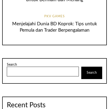
PKV GAMES
Menjelajahi Dunia BD Koprok: Tips untuk
Pemula dan Trader Berpengalaman
Search
Search
Recent Posts