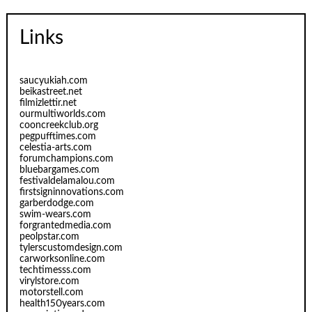
Links
saucyukiah.com
beikastreet.net
filmizlettir.net
ourmultiworlds.com
cooncreekclub.org
pegpufftimes.com
celestia-arts.com
forumchampions.com
bluebargames.com
festivaldelamalou.com
firstsigninnovations.com
garberdodge.com
swim-wears.com
forgrantedmedia.com
peolpstar.com
tylerscustomdesign.com
carworksonline.com
techtimesss.com
virylstore.com
motorstell.com
health150years.com