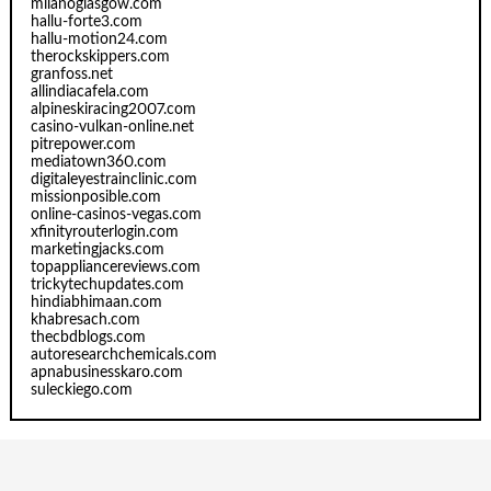
milanoglasgow.com
hallu-forte3.com
hallu-motion24.com
therockskippers.com
granfoss.net
allindiacafela.com
alpineskiracing2007.com
casino-vulkan-online.net
pitrepower.com
mediatown360.com
digitaleyestrainclinic.com
missionposible.com
online-casinos-vegas.com
xfinityrouterlogin.com
marketingjacks.com
topappliancereviews.com
trickytechupdates.com
hindiabhimaan.com
khabresach.com
thecbdblogs.com
autoresearchchemicals.com
apnabusinesskaro.com
suleckiego.com