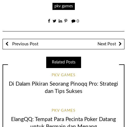
pkv games
0
Previous Post
Next Post
Related Posts
PKV GAMES
Di Dalam Pikiran Seorang Pinoqq Pro: Strategi
dan Tips Sukses
PKV GAMES
ElangQQ: Tempat Para Pecinta Poker Datang
untuk Bermain dan Menang