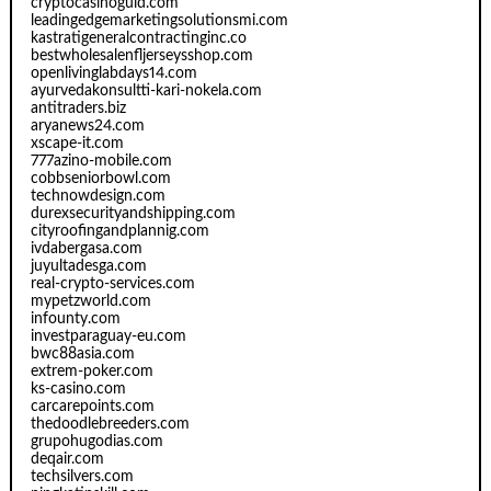
cryptocasinoguid.com
leadingedgemarketingsolutionsmi.com
kastratigeneralcontractinginc.co
bestwholesalenfljerseysshop.com
openlivinglabdays14.com
ayurvedakonsultti-kari-nokela.com
antitraders.biz
aryanews24.com
xscape-it.com
777azino-mobile.com
cobbseniorbowl.com
technowdesign.com
durexsecurityandshipping.com
cityroofingandplannig.com
ivdabergasa.com
juyultadesga.com
real-crypto-services.com
mypetzworld.com
infounty.com
investparaguay-eu.com
bwc88asia.com
extrem-poker.com
ks-casino.com
carcarepoints.com
thedoodlebreeders.com
grupohugodias.com
deqair.com
techsilvers.com