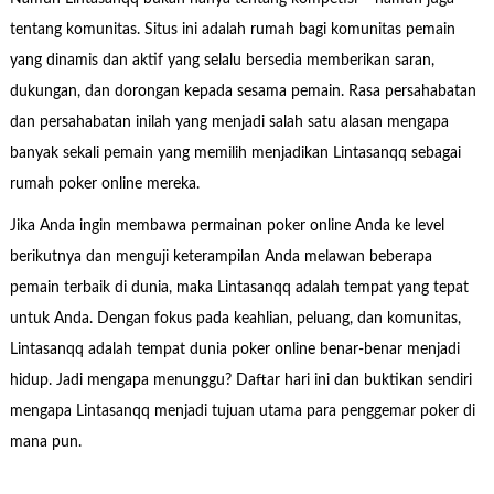
tentang komunitas. Situs ini adalah rumah bagi komunitas pemain
yang dinamis dan aktif yang selalu bersedia memberikan saran,
dukungan, dan dorongan kepada sesama pemain. Rasa persahabatan
dan persahabatan inilah yang menjadi salah satu alasan mengapa
banyak sekali pemain yang memilih menjadikan Lintasanqq sebagai
rumah poker online mereka.
Jika Anda ingin membawa permainan poker online Anda ke level
berikutnya dan menguji keterampilan Anda melawan beberapa
pemain terbaik di dunia, maka Lintasanqq adalah tempat yang tepat
untuk Anda. Dengan fokus pada keahlian, peluang, dan komunitas,
Lintasanqq adalah tempat dunia poker online benar-benar menjadi
hidup. Jadi mengapa menunggu? Daftar hari ini dan buktikan sendiri
mengapa Lintasanqq menjadi tujuan utama para penggemar poker di
mana pun.