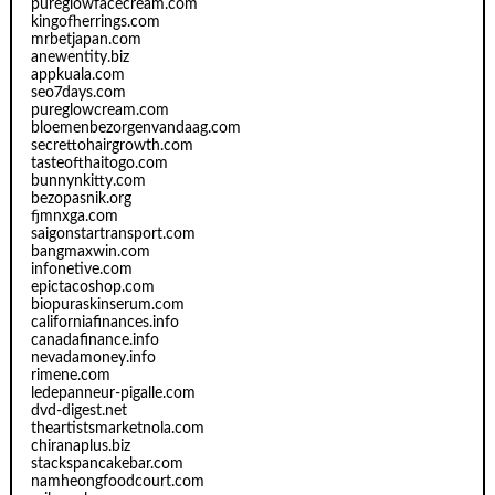
pureglowfacecream.com
kingofherrings.com
mrbetjapan.com
anewentity.biz
appkuala.com
seo7days.com
pureglowcream.com
bloemenbezorgenvandaag.com
secrettohairgrowth.com
tasteofthaitogo.com
bunnynkitty.com
bezopasnik.org
fjmnxga.com
saigonstartransport.com
bangmaxwin.com
infonetive.com
epictacoshop.com
biopuraskinserum.com
californiafinances.info
canadafinance.info
nevadamoney.info
rimene.com
ledepanneur-pigalle.com
dvd-digest.net
theartistsmarketnola.com
chiranaplus.biz
stackspancakebar.com
namheongfoodcourt.com