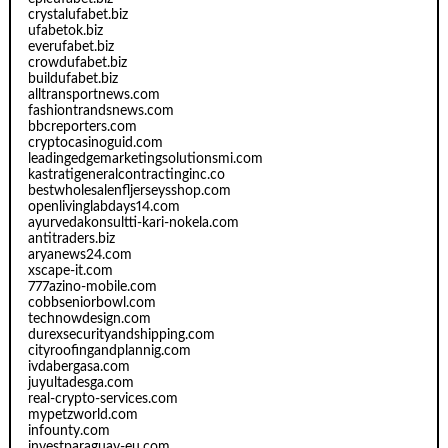
crystalufabet.biz
ufabetok.biz
everufabet.biz
crowdufabet.biz
buildufabet.biz
alltransportnews.com
fashiontrandsnews.com
bbcreporters.com
cryptocasinoguid.com
leadingedgemarketingsolutionsmi.com
kastratigeneralcontractinginc.co
bestwholesalenfljerseysshop.com
openlivinglabdays14.com
ayurvedakonsultti-kari-nokela.com
antitraders.biz
aryanews24.com
xscape-it.com
777azino-mobile.com
cobbseniorbowl.com
technowdesign.com
durexsecurityandshipping.com
cityroofingandplannig.com
ivdabergasa.com
juyultadesga.com
real-crypto-services.com
mypetzworld.com
infounty.com
investparaguay-eu.com