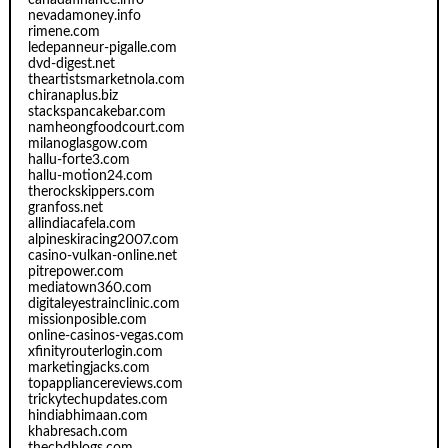
canadafinance.info
nevadamoney.info
rimene.com
ledepanneur-pigalle.com
dvd-digest.net
theartistsmarketnola.com
chiranaplus.biz
stackspancakebar.com
namheongfoodcourt.com
milanoglasgow.com
hallu-forte3.com
hallu-motion24.com
therockskippers.com
granfoss.net
allindiacafela.com
alpineskiracing2007.com
casino-vulkan-online.net
pitrepower.com
mediatown360.com
digitaleyestrainclinic.com
missionposible.com
online-casinos-vegas.com
xfinityrouterlogin.com
marketingjacks.com
topappliancereviews.com
trickytechupdates.com
hindiabhimaan.com
khabresach.com