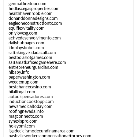
genmatfiredoor.com
findlascegasproperties.com
healthhavenrobbie.com
donanddonnadesigns.com
eagleoneconstructiontx.com
equiflexvitality.com
onlylovesg.com
activedesenvolvimento.com
dailyhubpages.com
idnplaysbobet.com
sattakingvikidadacall.com
bestbolaslotgames.com
sattamatkafixedgamehere.com
entrepreneurguardian.com
hibaby.info
paperwashington.com
weedemup.com
bestchancecasino.com
bilalliaqat.com
autodispensadores.com
inductioncooktopp.com
newsmedicaltoday.com
roofingnevada.info
magconnectx.com
synexispro.com
holayomi.com
ligadeciclismodecundinamarca.com
nashvilleworkerscompensationattorney.com