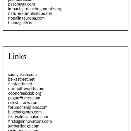
pasomaga.com
impactgardencbdgummies.org
naturesstimulantcbd.net
nopalinaeuropa.com
biomagnify.net
Links
saucyukiah.com
beikastreet.net
filmizlettir.net
ourmultiworlds.com
cooncreekclub.org
pegpufftimes.com
celestia-arts.com
forumchampions.com
bluebargames.com
festivaldelamalou.com
firstsigninnovations.com
garberdodge.com