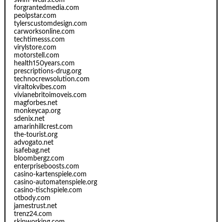
swim-wears.com
forgrantedmedia.com
peolpstar.com
tylerscustomdesign.com
carworksonline.com
techtimesss.com
virylstore.com
motorstell.com
health150years.com
prescriptions-drug.org
technocrewsolution.com
viraltokvibes.com
vivianebritoimoveis.com
magforbes.net
monkeycap.org
sdenix.net
amarinhillcrest.com
the-tourist.org
advogato.net
isafebag.net
bloombergz.com
enterpriseboosts.com
casino-kartenspiele.com
casino-automatenspiele.org
casino-tischspiele.com
otbody.com
jamestrust.net
trenz24.com