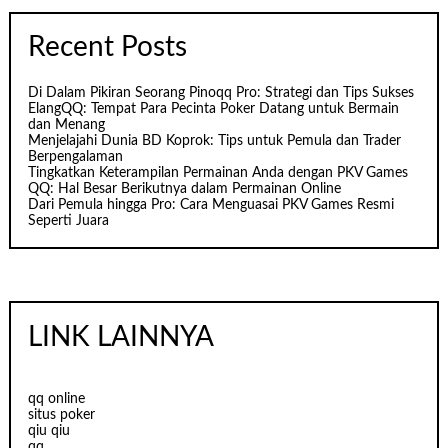
Recent Posts
Di Dalam Pikiran Seorang Pinoqq Pro: Strategi dan Tips Sukses
ElangQQ: Tempat Para Pecinta Poker Datang untuk Bermain
dan Menang
Menjelajahi Dunia BD Koprok: Tips untuk Pemula dan Trader
Berpengalaman
Tingkatkan Keterampilan Permainan Anda dengan PKV Games
QQ: Hal Besar Berikutnya dalam Permainan Online
Dari Pemula hingga Pro: Cara Menguasai PKV Games Resmi
Seperti Juara
LINK LAINNYA
qq online
situs poker
qiu qiu
qq