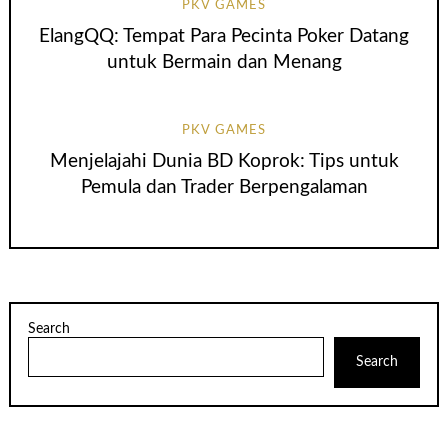
PKV GAMES
ElangQQ: Tempat Para Pecinta Poker Datang
untuk Bermain dan Menang
PKV GAMES
Menjelajahi Dunia BD Koprok: Tips untuk
Pemula dan Trader Berpengalaman
Search
Search