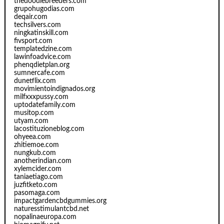
thedoodlebreeders.com
grupohugodias.com
deqair.com
techsilvers.com
ningkatinskill.com
fivsport.com
templatedzine.com
lawinfoadvice.com
phenqdietplan.org
sumnercafe.com
dunetflix.com
movimientoindignados.org
milfxxxpussy.com
uptodatefamily.com
musitop.com
utyam.com
lacostituzioneblog.com
ohyeea.com
zhitiemoe.com
nungkub.com
anotherindian.com
xylemcider.com
taniaetiago.com
juzfitketo.com
pasomaga.com
impactgardencbdgummies.org
naturesstimulantcbd.net
nopalinaeuropa.com