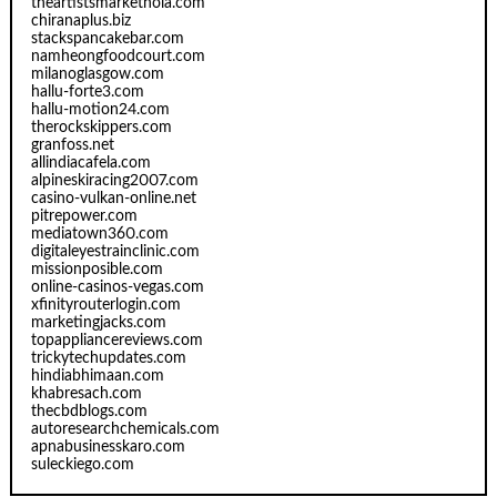
theartistsmarketnola.com
chiranaplus.biz
stackspancakebar.com
namheongfoodcourt.com
milanoglasgow.com
hallu-forte3.com
hallu-motion24.com
therockskippers.com
granfoss.net
allindiacafela.com
alpineskiracing2007.com
casino-vulkan-online.net
pitrepower.com
mediatown360.com
digitaleyestrainclinic.com
missionposible.com
online-casinos-vegas.com
xfinityrouterlogin.com
marketingjacks.com
topappliancereviews.com
trickytechupdates.com
hindiabhimaan.com
khabresach.com
thecbdblogs.com
autoresearchchemicals.com
apnabusinesskaro.com
suleckiego.com