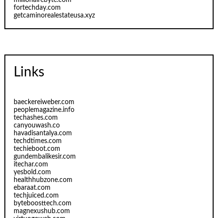
millionairebyte.com
fortechday.com
getcaminorealestateusa.xyz
Links
baeckereiweber.com
peoplemagazine.info
techashes.com
canyouwash.co
havadisantalya.com
techdtimes.com
techieboot.com
gundembalikesir.com
itechar.com
yesbold.com
healthhubzone.com
ebaraat.com
techjuiced.com
byteboosttech.com
magnexushub.com