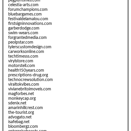
pegpufftimes.com
celestia-arts.com
forumchampions.com
bluebargames.com
festivaldelamalou.com
firstsigninnovations.com
garberdodge.com
swim-wears.com
forgrantedmedia.com
peolpstar.com
tylerscustomdesign.com
carworksonline.com
techtimesss.com
virylstore.com
motorstell.com
health150years.com
prescriptions-drug.org
technocrewsolution.com
viraltokvibes.com
vivianebritoimoveis.com
magforbes.net
monkeycap.org
sdenix.net
amarinhillcrest.com
the-tourist.org
advogato.net
isafebag.net
bloombergz.com