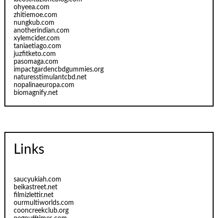
ohyeea.com
zhitiemoe.com
nungkub.com
anotherindian.com
xylemcider.com
taniaetiago.com
juzfitketo.com
pasomaga.com
impactgardencbdgummies.org
naturesstimulantcbd.net
nopalinaeuropa.com
biomagnify.net
Links
saucyukiah.com
beikastreet.net
filmizlettir.net
ourmultiworlds.com
cooncreekclub.org