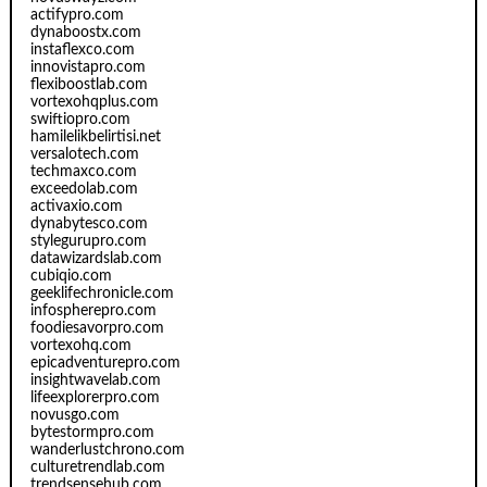
actifypro.com
dynaboostx.com
instaflexco.com
innovistapro.com
flexiboostlab.com
vortexohqplus.com
swiftiopro.com
hamilelikbelirtisi.net
versalotech.com
techmaxco.com
exceedolab.com
activaxio.com
dynabytesco.com
stylegurupro.com
datawizardslab.com
cubiqio.com
geeklifechronicle.com
infospherepro.com
foodiesavorpro.com
vortexohq.com
epicadventurepro.com
insightwavelab.com
lifeexplorerpro.com
novusgo.com
bytestormpro.com
wanderlustchrono.com
culturetrendlab.com
trendsensehub.com