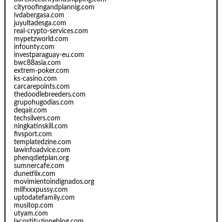
cityroofingandplannig.com
ivdabergasa.com
juyultadesga.com
real-crypto-services.com
mypetzworld.com
infounty.com
investparaguay-eu.com
bwc88asia.com
extrem-poker.com
ks-casino.com
carcarepoints.com
thedoodlebreeders.com
grupohugodias.com
deqair.com
techsilvers.com
ningkatinskill.com
fivsport.com
templatedzine.com
lawinfoadvice.com
phenqdietplan.org
sumnercafe.com
dunetflix.com
movimientoindignados.org
milfxxxpussy.com
uptodatefamily.com
musitop.com
utyam.com
lacostituzioneblog.com