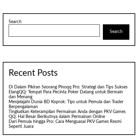
Search
Search
Recent Posts
Di Dalam Pikiran Seorang Pinoqq Pro: Strategi dan Tips Sukses
ElangQQ: Tempat Para Pecinta Poker Datang untuk Bermain
dan Menang
Menjelajahi Dunia BD Koprok: Tips untuk Pemula dan Trader
Berpengalaman
Tingkatkan Keterampilan Permainan Anda dengan PKV Games
QQ: Hal Besar Berikutnya dalam Permainan Online
Dari Pemula hingga Pro: Cara Menguasai PKV Games Resmi
Seperti Juara