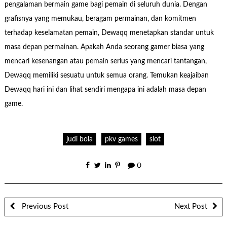
pengalaman bermain game bagi pemain di seluruh dunia. Dengan
grafisnya yang memukau, beragam permainan, dan komitmen
terhadap keselamatan pemain, Dewaqq menetapkan standar untuk
masa depan permainan. Apakah Anda seorang gamer biasa yang
mencari kesenangan atau pemain serius yang mencari tantangan,
Dewaqq memiliki sesuatu untuk semua orang. Temukan keajaiban
Dewaqq hari ini dan lihat sendiri mengapa ini adalah masa depan
game.
judi bola
pkv games
slot
0
Previous Post
Next Post