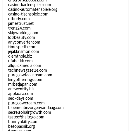
enterpriseboosts.com
casino-kartenspiele.com
casino-automatenspiele.org
casino-tischspiele.com
otbody.com
jamestrust.net
trenz24.com
skipworking.com
loizbeauty.com
anyconverter.com
timespedia.com
jejakkrismon.com
diemthole.biz
ufabetkk.com
allquickmedia.com
technewsgazette.com
pureglowfacecream.com
kingofherrings.com
mrbetjapan.com
anewentity.biz
appkuala.com
seo7days.com
pureglowcream.com
bloemenbezorgenvandaag.com
secrettohairgrowth.com
tasteofthaitogo.com
bunnynkitty.com
bezopasnik.org