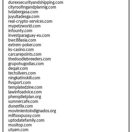
durexsecurityandshipping.com
cityroofingandplannig.com
ivdabergasa.com
juyultadesga.com
real-crypto-services.com
mypetzworld.com
infounty.com
investparaguay-eu.com
bwc88asia.com
extrem-poker.com
ks-casino.com
carcarepoints.com
thedoodlebreeders.com
grupohugodias.com
deqair.com
techsilvers.com
ningkatinskill.com
fivsport.com
templatedzine.com
lawinfoadvice.com
phenqdietplan.org
sumnercafe.com
dunetflix.com
movimientoindignados.org
milfxxxpussy.com
uptodatefamily.com
musitop.com
utyam.com