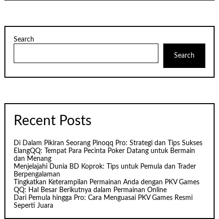
Search
Search
Recent Posts
Di Dalam Pikiran Seorang Pinoqq Pro: Strategi dan Tips Sukses
ElangQQ: Tempat Para Pecinta Poker Datang untuk Bermain
dan Menang
Menjelajahi Dunia BD Koprok: Tips untuk Pemula dan Trader
Berpengalaman
Tingkatkan Keterampilan Permainan Anda dengan PKV Games
QQ: Hal Besar Berikutnya dalam Permainan Online
Dari Pemula hingga Pro: Cara Menguasai PKV Games Resmi
Seperti Juara