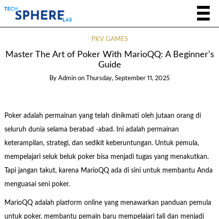
PKV GAMES
Master The Art of Poker With MarioQQ: A Beginner’s
Guide
By
Admin
on
Thursday, September 11, 2025
Poker adalah permainan yang telah dinikmati oleh jutaan orang di
seluruh dunia selama berabad -abad. Ini adalah permainan
keterampilan, strategi, dan sedikit keberuntungan. Untuk pemula,
mempelajari seluk beluk poker bisa menjadi tugas yang menakutkan.
Tapi jangan takut, karena MarioQQ ada di sini untuk membantu Anda
menguasai seni poker.
MarioQQ adalah platform online yang menawarkan panduan pemula
untuk poker, membantu pemain baru mempelajari tali dan menjadi