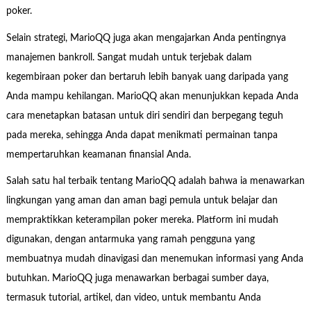
poker.
Selain strategi, MarioQQ juga akan mengajarkan Anda pentingnya
manajemen bankroll. Sangat mudah untuk terjebak dalam
kegembiraan poker dan bertaruh lebih banyak uang daripada yang
Anda mampu kehilangan. MarioQQ akan menunjukkan kepada Anda
cara menetapkan batasan untuk diri sendiri dan berpegang teguh
pada mereka, sehingga Anda dapat menikmati permainan tanpa
mempertaruhkan keamanan finansial Anda.
Salah satu hal terbaik tentang MarioQQ adalah bahwa ia menawarkan
lingkungan yang aman dan aman bagi pemula untuk belajar dan
mempraktikkan keterampilan poker mereka. Platform ini mudah
digunakan, dengan antarmuka yang ramah pengguna yang
membuatnya mudah dinavigasi dan menemukan informasi yang Anda
butuhkan. MarioQQ juga menawarkan berbagai sumber daya,
termasuk tutorial, artikel, dan video, untuk membantu Anda