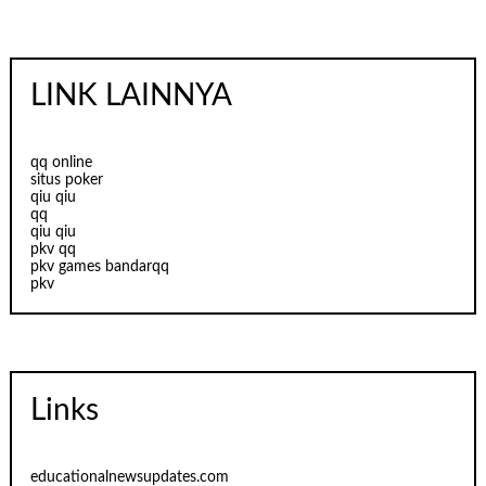
LINK LAINNYA
qq online
situs poker
qiu qiu
qq
qiu qiu
pkv qq
pkv games bandarqq
pkv
Links
educationalnewsupdates.com