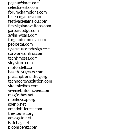
pegpufftimes.com
celestia-arts.com
forumchampions.com
bluebargames.com
festivaldelamalou.com
firstsigninnovations.com
garberdodge.com
swim-wears.com
forgrantedmedia.com
peolpstar.com
tylerscustomdesign.com
carworksonline.com
techtimesss.com
virylstore.com
motorstell.com
health150years.com
prescriptions-drug.org
technocrewsolution.com
viraltokvibes.com
vivianebritoimoveis.com
magforbes.net
monkeycap.org
sdenix.net
amarinhillcrest.com
the-tourist.org
advogato.net
isafebag.net
bloombergz.com