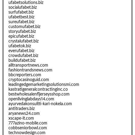
ufabetsolutions.biz
socialufabet.biz
surfufabet.biz
ufabetbest.biz
sureufabet.biz
customufabet.biz
storyufabet.biz
epicufabet.biz
crystalufabet.biz
ufabetok.biz
everufabet.biz
crowdufabet.biz
buildufabet.biz
alltransportnews.com
fashiontrandsnews.com
bbcreporters.com
cryptocasinoguid.com
leadingedgemarketingsolutionsmi.com
kastratigeneralcontractinginc.co
bestwholesalenfljerseysshop.com
openlivinglabdays14.com
ayurvedakonsultti-kari-nokela.com
antitraders.biz
aryanews24.com
xscape-it.com
777azino-mobile.com
cobbseniorbowl.com
technowdesign.com