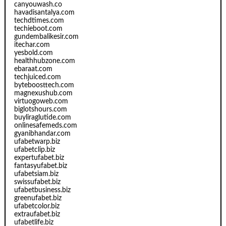
canyouwash.co
havadisantalya.com
techdtimes.com
techieboot.com
gundembalikesir.com
itechar.com
yesbold.com
healthhubzone.com
ebaraat.com
techjuiced.com
byteboosttech.com
magnexushub.com
virtuogoweb.com
biglotshours.com
buyliraglutide.com
onlinesafemeds.com
gyanibhandar.com
ufabetwarp.biz
ufabetclip.biz
expertufabet.biz
fantasyufabet.biz
ufabetsiam.biz
swissufabet.biz
ufabetbusiness.biz
greenufabet.biz
ufabetcolor.biz
extraufabet.biz
ufabetlife.biz