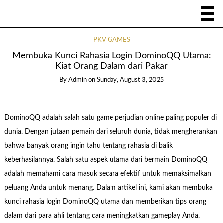
PKV GAMES
Membuka Kunci Rahasia Login DominoQQ Utama:
Kiat Orang Dalam dari Pakar
By
Admin
on
Sunday, August 3, 2025
DominoQQ adalah salah satu game perjudian online paling populer di
dunia. Dengan jutaan pemain dari seluruh dunia, tidak mengherankan
bahwa banyak orang ingin tahu tentang rahasia di balik
keberhasilannya. Salah satu aspek utama dari bermain DominoQQ
adalah memahami cara masuk secara efektif untuk memaksimalkan
peluang Anda untuk menang. Dalam artikel ini, kami akan membuka
kunci rahasia login DominoQQ utama dan memberikan tips orang
dalam dari para ahli tentang cara meningkatkan gameplay Anda.