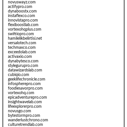
novuswayz.com
actifypro.com
dynaboostx.com
instaflexco.com
innovistapro.com
flexiboostlab.com
vortexohqplus.com
swiftiopro.com
hamilelikbelirtisi.net
versalotech.com
techmaxco.com
exceedolab.com
activaxio.com
dynabytesco.com
stylegurupro.com
datawizardslab.com
cubiqio.com
geeklifechronicle.com
infospherepro.com
foodiesavorpro.com
vortexohq.com
epicadventurepro.com
insightwavelab.com
lifeexplorerpro.com
novusgo.com
bytestormpro.com
wanderlustchrono.com
culturetrendlab.com