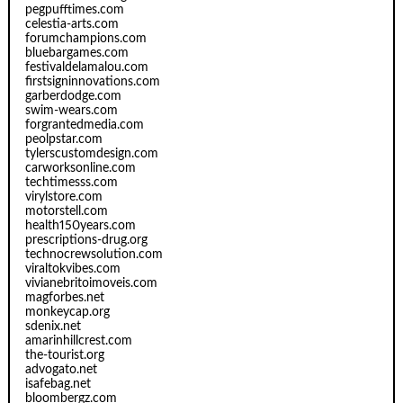
pegpufftimes.com
celestia-arts.com
forumchampions.com
bluebargames.com
festivaldelamalou.com
firstsigninnovations.com
garberdodge.com
swim-wears.com
forgrantedmedia.com
peolpstar.com
tylerscustomdesign.com
carworksonline.com
techtimesss.com
virylstore.com
motorstell.com
health150years.com
prescriptions-drug.org
technocrewsolution.com
viraltokvibes.com
vivianebritoimoveis.com
magforbes.net
monkeycap.org
sdenix.net
amarinhillcrest.com
the-tourist.org
advogato.net
isafebag.net
bloombergz.com