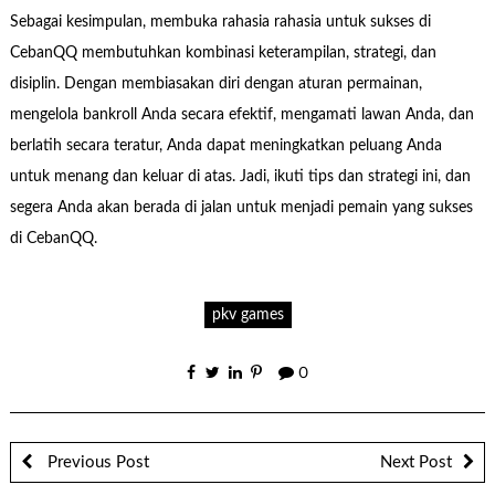
Sebagai kesimpulan, membuka rahasia rahasia untuk sukses di
CebanQQ membutuhkan kombinasi keterampilan, strategi, dan
disiplin. Dengan membiasakan diri dengan aturan permainan,
mengelola bankroll Anda secara efektif, mengamati lawan Anda, dan
berlatih secara teratur, Anda dapat meningkatkan peluang Anda
untuk menang dan keluar di atas. Jadi, ikuti tips dan strategi ini, dan
segera Anda akan berada di jalan untuk menjadi pemain yang sukses
di CebanQQ.
pkv games
0
Previous Post
Next Post