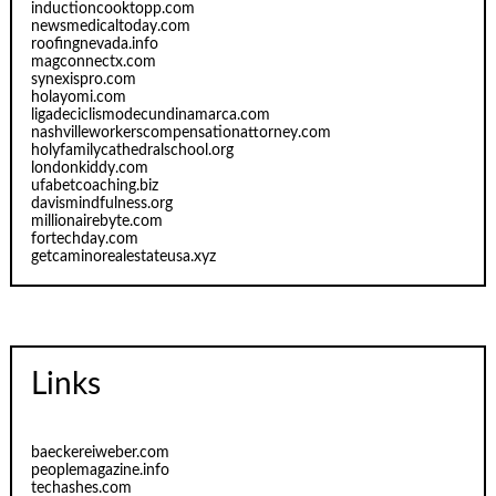
inductioncooktopp.com
newsmedicaltoday.com
roofingnevada.info
magconnectx.com
synexispro.com
holayomi.com
ligadeciclismodecundinamarca.com
nashvilleworkerscompensationattorney.com
holyfamilycathedralschool.org
londonkiddy.com
ufabetcoaching.biz
davismindfulness.org
millionairebyte.com
fortechday.com
getcaminorealestateusa.xyz
Links
baeckereiweber.com
peoplemagazine.info
techashes.com