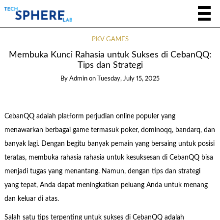
PKV GAMES
Membuka Kunci Rahasia untuk Sukses di CebanQQ:
Tips dan Strategi
By
Admin
on
Tuesday, July 15, 2025
CebanQQ adalah platform perjudian online populer yang
menawarkan berbagai game termasuk poker, dominoqq, bandarq, dan
banyak lagi. Dengan begitu banyak pemain yang bersaing untuk posisi
teratas, membuka rahasia rahasia untuk kesuksesan di CebanQQ bisa
menjadi tugas yang menantang. Namun, dengan tips dan strategi
yang tepat, Anda dapat meningkatkan peluang Anda untuk menang
dan keluar di atas.
Salah satu tips terpenting untuk sukses di CebanQQ adalah