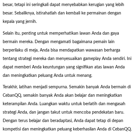
besar, tetapi ini seringkali dapat menyebabkan kerugian yang lebih
besar. Sebaliknya, istirahatlah dan kembali ke permainan dengan
kepala yang jernih.
Selain itu, penting untuk memperhatikan lawan Anda dan gaya
bermain mereka. Dengan mengamati bagaimana pemain lain
berperilaku di meja, Anda bisa mendapatkan wawasan berharga
tentang strategi mereka dan menyesuaikan gameplay Anda sendiri. Ini
dapat memberi Anda keuntungan yang signifikan atas lawan Anda
dan meningkatkan peluang Anda untuk menang.
Terakhir, latihan menjadi sempurna. Semakin banyak Anda bermain di
CebanQQ, semakin banyak Anda akan belajar dan meningkatkan
keterampilan Anda. Luangkan waktu untuk berlatih dan mengasah
strategi Anda, dan jangan takut untuk mencoba pendekatan baru.
Dengan terus belajar dan beradaptasi, Anda dapat tetap di depan
kompetisi dan meningkatkan peluang keberhasilan Anda di CebanQQ.