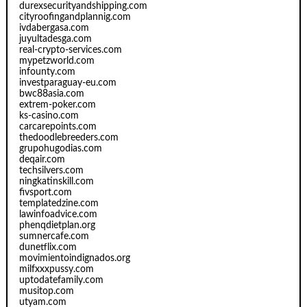
durexsecurityandshipping.com
cityroofingandplannig.com
ivdabergasa.com
juyultadesga.com
real-crypto-services.com
mypetzworld.com
infounty.com
investparaguay-eu.com
bwc88asia.com
extrem-poker.com
ks-casino.com
carcarepoints.com
thedoodlebreeders.com
grupohugodias.com
deqair.com
techsilvers.com
ningkatinskill.com
fivsport.com
templatedzine.com
lawinfoadvice.com
phenqdietplan.org
sumnercafe.com
dunetflix.com
movimientoindignados.org
milfxxxpussy.com
uptodatefamily.com
musitop.com
utyam.com