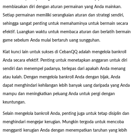
membiasakan diri dengan aturan permainan yang Anda mainkan.
Setiap permainan memiliki serangkaian aturan dan strategi sendiri,
sehingga sangat penting untuk memahaminya untuk bermain secara
efektif. Luangkan waktu untuk membaca aturan dan berlatih bermain
game sebelum Anda mulai bertaruh uang sungguhan.
Kiat kunci lain untuk sukses di CebanQQ adalah mengelola bankroll
Anda secara efektif. Penting untuk menetapkan anggaran untuk diri
sendiri dan menempel padanya, terlepas dari apakah Anda menang
atau kalah. Dengan mengelola bankroll Anda dengan bijak, Anda
dapat menghindari kehilangan lebih banyak uang daripada yang Anda
mampu dan meningkatkan peluang Anda untuk pergi dengan
keuntungan.
Selain mengelola bankroll Anda, penting juga untuk tetap disiplin dan
menghindari mengejar kerugian. Mungkin tergoda untuk mencoba
mengganti kerugian Anda dengan menempatkan taruhan yang lebih