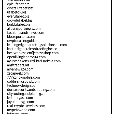
storyufabet.biz
epicufabet.biz
crystalufabet.biz
ufabetok.biz
everufabet.biz
crowdufabet.biz
buildufabet.biz
alltransportnews.com
fashiontrandsnews.com
bbcreporters.com
cryptocasinoguid.com
leadingedgemarketingsolutionsmi.com
kastratigeneralcontractinginc.co
bestwholesalenfljerseysshop.com
openlivinglabdays14.com
ayurvedakonsultti-kari-nokela.com
antitraders.biz
aryanews24.com
xscape-it.com
777azino-mobile.com
cobbseniorbowl.com
technowdesign.com
durexsecurityandshipping.com
cityroofingandplannig.com
ivdabergasa.com
juyultadesga.com
real-crypto-services.com
mypetzworld.com