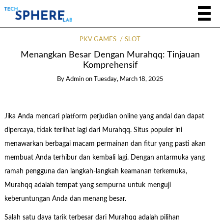
PKV GAMES
SLOT
Menangkan Besar Dengan Murahqq: Tinjauan
Komprehensif
By
Admin
on
Tuesday, March 18, 2025
Jika Anda mencari platform perjudian online yang andal dan dapat
dipercaya, tidak terlihat lagi dari Murahqq. Situs populer ini
menawarkan berbagai macam permainan dan fitur yang pasti akan
membuat Anda terhibur dan kembali lagi. Dengan antarmuka yang
ramah pengguna dan langkah-langkah keamanan terkemuka,
Murahqq adalah tempat yang sempurna untuk menguji
keberuntungan Anda dan menang besar.
Salah satu daya tarik terbesar dari Murahqq adalah pilihan