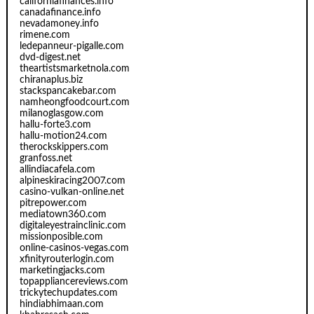
californiafinances.info
canadafinance.info
nevadamoney.info
rimene.com
ledepanneur-pigalle.com
dvd-digest.net
theartistsmarketnola.com
chiranaplus.biz
stackspancakebar.com
namheongfoodcourt.com
milanoglasgow.com
hallu-forte3.com
hallu-motion24.com
therockskippers.com
granfoss.net
allindiacafela.com
alpineskiracing2007.com
casino-vulkan-online.net
pitrepower.com
mediatown360.com
digitaleyestrainclinic.com
missionposible.com
online-casinos-vegas.com
xfinityrouterlogin.com
marketingjacks.com
topappliancereviews.com
trickytechupdates.com
hindiabhimaan.com