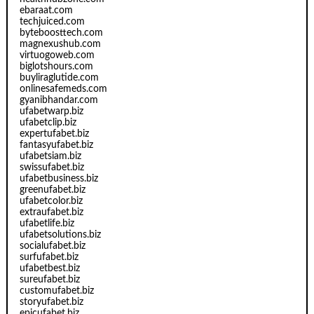
ebaraat.com
techjuiced.com
byteboosttech.com
magnexushub.com
virtuogoweb.com
biglotshours.com
buyliraglutide.com
onlinesafemeds.com
gyanibhandar.com
ufabetwarp.biz
ufabetclip.biz
expertufabet.biz
fantasyufabet.biz
ufabetsiam.biz
swissufabet.biz
ufabetbusiness.biz
greenufabet.biz
ufabetcolor.biz
extraufabet.biz
ufabetlife.biz
ufabetsolutions.biz
socialufabet.biz
surfufabet.biz
ufabetbest.biz
sureufabet.biz
customufabet.biz
storyufabet.biz
epicufabet.biz