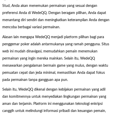
Stud, Anda akan menemukan permainan yang sesuai dengan
preferensi Anda di WedeQQ. Dengan beragam pilihan, Anda dapat
menantang diri sendiri dan meningkatkan keterampilan Anda dengan
mencoba berbagai variasi permainan.
Alasan lain mengapa WedeQQ menjadi platform pilihan bagi para
penggemar poker adalah antarmukanya yang ramah pengguna. Situs
web ini mudah dinavigasi, memudahkan pemain menemukan
permainan yang ingin mereka mainkan. Selain itu, WedeQQ
menawarkan pengalaman bermain game yang mulus, dengan waktu
pemuatan cepat dan jeda minimal, memastikan Anda dapat fokus
pada permainan tanpa gangguan apa pun.
Selain itu, WedeQQ dikenal dengan kebijakan permainan yang adil
dan komitmennya untuk menyediakan lingkungan permainan yang
aman dan terjamin. Platform ini menggunakan teknologi enkripsi
canggih untuk melindungi informasi pribadi dan keuangan pemain,