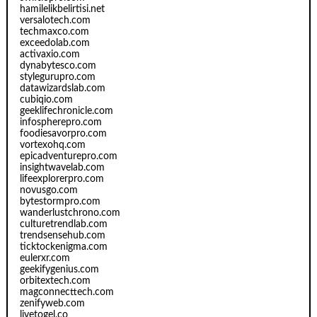
hamilelikbelirtisi.net
versalotech.com
techmaxco.com
exceedolab.com
activaxio.com
dynabytesco.com
stylegurupro.com
datawizardslab.com
cubiqio.com
geeklifechronicle.com
infospherepro.com
foodiesavorpro.com
vortexohq.com
epicadventurepro.com
insightwavelab.com
lifeexplorerpro.com
novusgo.com
bytestormpro.com
wanderlustchrono.com
culturetrendlab.com
trendsensehub.com
ticktockenigma.com
eulerxr.com
geekifygenius.com
orbitextech.com
magconnecttech.com
zenifyweb.com
livetogel.co