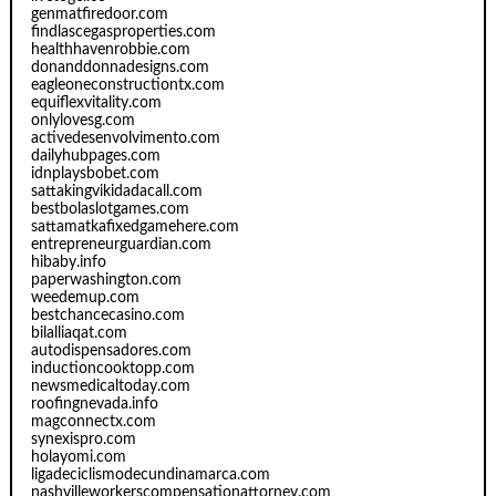
genmatfiredoor.com
findlascegasproperties.com
healthhavenrobbie.com
donanddonnadesigns.com
eagleoneconstructiontx.com
equiflexvitality.com
onlylovesg.com
activedesenvolvimento.com
dailyhubpages.com
idnplaysbobet.com
sattakingvikidadacall.com
bestbolaslotgames.com
sattamatkafixedgamehere.com
entrepreneurguardian.com
hibaby.info
paperwashington.com
weedemup.com
bestchancecasino.com
bilalliaqat.com
autodispensadores.com
inductioncooktopp.com
newsmedicaltoday.com
roofingnevada.info
magconnectx.com
synexispro.com
holayomi.com
ligadeciclismodecundinamarca.com
nashvilleworkerscompensationattorney.com