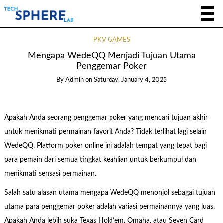
PKV GAMES
Mengapa WedeQQ Menjadi Tujuan Utama
Penggemar Poker
By
Admin
on
Saturday, January 4, 2025
Apakah Anda seorang penggemar poker yang mencari tujuan akhir
untuk menikmati permainan favorit Anda? Tidak terlihat lagi selain
WedeQQ. Platform poker online ini adalah tempat yang tepat bagi
para pemain dari semua tingkat keahlian untuk berkumpul dan
menikmati sensasi permainan.
Salah satu alasan utama mengapa WedeQQ menonjol sebagai tujuan
utama para penggemar poker adalah variasi permainannya yang luas.
Apakah Anda lebih suka Texas Hold’em, Omaha, atau Seven Card