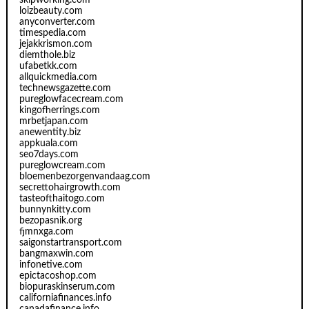
skipworking.com
loizbeauty.com
anyconverter.com
timespedia.com
jejakkrismon.com
diemthole.biz
ufabetkk.com
allquickmedia.com
technewsgazette.com
pureglowfacecream.com
kingofherrings.com
mrbetjapan.com
anewentity.biz
appkuala.com
seo7days.com
pureglowcream.com
bloemenbezorgenvandaag.com
secrettohairgrowth.com
tasteofthaitogo.com
bunnynkitty.com
bezopasnik.org
fjmnxga.com
saigonstartransport.com
bangmaxwin.com
infonetive.com
epictacoshop.com
biopuraskinserum.com
californiafinances.info