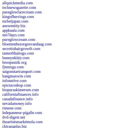
allquickmedia.com
technewsgazette.com
pureglowfacecream.com
kingofherrings.com
mrbetjapan.com
anewentity.biz
appkuala.com
seo7days.com
pureglowcream.com
bloemenbezorgenvandaag.com
secrettohairgrowth.com
tasteofthaitogo.com
bunnynkitty.com
bezopasnik.org
fjmnxga.com
saigonstartransport.com
bangmaxwin.com
infonetive.com
epictacoshop.com
biopuraskinserum.com
californiafinances.info
canadafinance.info
nevadamoney.info
rimene.com
ledepanneur-pigalle.com
dvd-digest.net
theartistsmarketnola.com
chiranaplus.biz