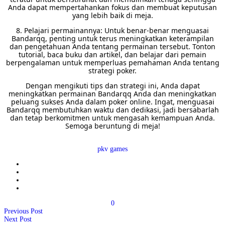
Anda dapat mempertahankan fokus dan membuat keputusan
yang lebih baik di meja.
8. Pelajari permainannya: Untuk benar-benar menguasai
Bandarqq, penting untuk terus meningkatkan keterampilan
dan pengetahuan Anda tentang permainan tersebut. Tonton
tutorial, baca buku dan artikel, dan belajar dari pemain
berpengalaman untuk memperluas pemahaman Anda tentang
strategi poker.
Dengan mengikuti tips dan strategi ini, Anda dapat
meningkatkan permainan Bandarqq Anda dan meningkatkan
peluang sukses Anda dalam poker online. Ingat, menguasai
Bandarqq membutuhkan waktu dan dedikasi, jadi bersabarlah
dan tetap berkomitmen untuk mengasah kemampuan Anda.
Semoga beruntung di meja!
pkv games
0
Previous Post
Next Post