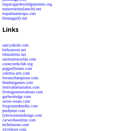
impactgardencbdgummies.org
naturesstimulantcbd.net
nopalinaeuropa.com
biomagnify.net
Links
saucyukiah.com
beikastreet.net
filmizlettir.net
ourmultiworlds.com
cooncreekclub.org
pegpufftimes.com
celestia-arts.com
forumchampions.com
bluebargames.com
festivaldelamalou.com
firstsigninnovations.com
garberdodge.com
swim-wears.com
forgrantedmedia.com
peolpstar.com
tylerscustomdesign.com
carworksonline.com
techtimesss.com
virylstore.com