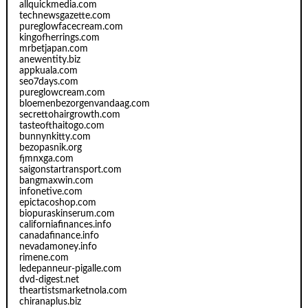
allquickmedia.com
technewsgazette.com
pureglowfacecream.com
kingofherrings.com
mrbetjapan.com
anewentity.biz
appkuala.com
seo7days.com
pureglowcream.com
bloemenbezorgenvandaag.com
secrettohairgrowth.com
tasteofthaitogo.com
bunnynkitty.com
bezopasnik.org
fjmnxga.com
saigonstartransport.com
bangmaxwin.com
infonetive.com
epictacoshop.com
biopuraskinserum.com
californiafinances.info
canadafinance.info
nevadamoney.info
rimene.com
ledepanneur-pigalle.com
dvd-digest.net
theartistsmarketnola.com
chiranaplus.biz