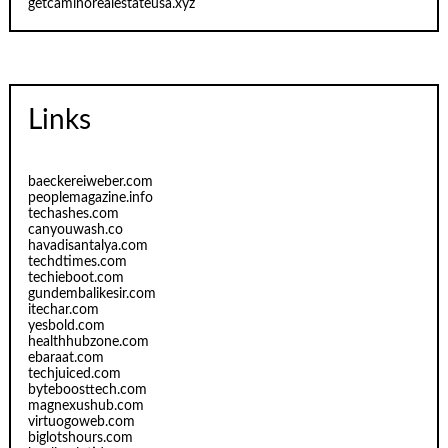
getcaminorealestateusa.xyz
Links
baeckereiweber.com
peoplemagazine.info
techashes.com
canyouwash.co
havadisantalya.com
techdtimes.com
techieboot.com
gundembalikesir.com
itechar.com
yesbold.com
healthhubzone.com
ebaraat.com
techjuiced.com
byteboosttech.com
magnexushub.com
virtuogoweb.com
biglotshours.com