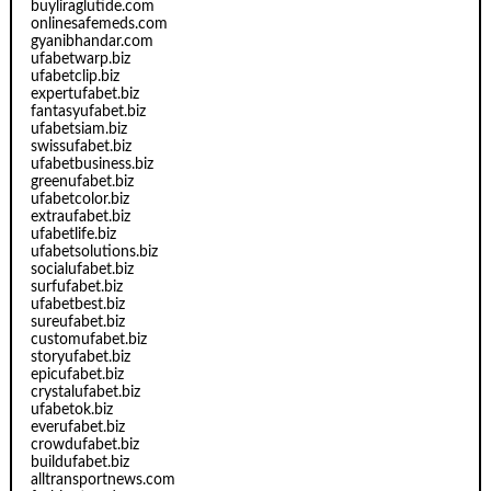
buyliraglutide.com
onlinesafemeds.com
gyanibhandar.com
ufabetwarp.biz
ufabetclip.biz
expertufabet.biz
fantasyufabet.biz
ufabetsiam.biz
swissufabet.biz
ufabetbusiness.biz
greenufabet.biz
ufabetcolor.biz
extraufabet.biz
ufabetlife.biz
ufabetsolutions.biz
socialufabet.biz
surfufabet.biz
ufabetbest.biz
sureufabet.biz
customufabet.biz
storyufabet.biz
epicufabet.biz
crystalufabet.biz
ufabetok.biz
everufabet.biz
crowdufabet.biz
buildufabet.biz
alltransportnews.com