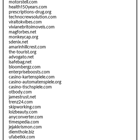
motorstell.com
health150years.com
prescriptions-drug.org
technocrewsolution.com
viraltokvibes.com
vivianebritoimoveis.com
magforbes.net
monkeycap.org
sdenix.net
amarinhillcrest.com
the-tourist.org
advogato.net
isafebag.net
bloombergz.com
enterpriseboosts.com
casino-kartenspiele.com
casino-automatenspiele.org
casino-tischspiele.com
otbody.com
jamestrust.net
trenz24.com
skipworking.com
loizbeauty.com
anyconverter.com
timespedia.com
jejakkrismon.com
diemthole.biz
ufabetkk.com