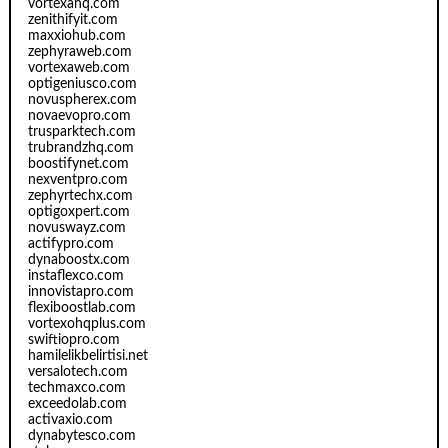
vortexahq.com
zenithifyit.com
maxxiohub.com
zephyraweb.com
vortexaweb.com
optigeniusco.com
novuspherex.com
novaevopro.com
trusparktech.com
trubrandzhq.com
boostifynet.com
nexventpro.com
zephyrtechx.com
optigoxpert.com
novuswayz.com
actifypro.com
dynaboostx.com
instaflexco.com
innovistapro.com
flexiboostlab.com
vortexohqplus.com
swiftiopro.com
hamilelikbelirtisi.net
versalotech.com
techmaxco.com
exceedolab.com
activaxio.com
dynabytesco.com