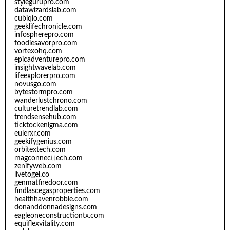
stylegurupro.com
datawizardslab.com
cubiqio.com
geeklifechronicle.com
infospherepro.com
foodiesavorpro.com
vortexohq.com
epicadventurepro.com
insightwavelab.com
lifeexplorerpro.com
novusgo.com
bytestormpro.com
wanderlustchrono.com
culturetrendlab.com
trendsensehub.com
ticktockenigma.com
eulerxr.com
geekifygenius.com
orbitextech.com
magconnecttech.com
zenifyweb.com
livetogel.co
genmatfiredoor.com
findlascegasproperties.com
healthhavenrobbie.com
donanddonnadesigns.com
eagleoneconstructiontx.com
equiflexvitality.com