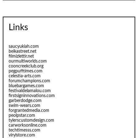
Links
saucyukiah.com
beikastreet.net
filmizlettir.net
ourmultiworlds.com
cooncreekclub.org
pegpufftimes.com
celestia-arts.com
forumchampions.com
bluebargames.com
festivaldelamalou.com
firstsigninnovations.com
garberdodge.com
swim-wears.com
forgrantedmedia.com
peolpstar.com
tylerscustomdesign.com
carworksonline.com
techtimesss.com
virylstore.com