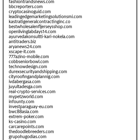
fashiontrandsnews.com
bbcreporters.com
cryptocasinoguid.com
leadingedgemarketingsolutionsmi.com
kastratigeneralcontractinginc.co
bestwholesalenfljerseysshop.com
openlivinglabdays14.com
ayurvedakonsultti-kari-nokela.com
antitraders.biz
aryanews24.com
xscape-it.com
777azino-mobile.com
cobbseniorbowl.com
technowdesign.com
durexsecurityandshipping.com
cityroofingandplannig.com
ivdabergasa.com
juyultadesga.com
real-crypto-services.com
mypetzworld.com
infounty.com
investparaguay-eu.com
bwc88asia.com
extrem-poker.com
ks-casino.com
carcarepoints.com
thedoodlebreeders.com
grupohugodias.com