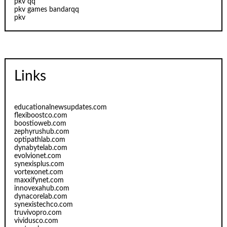
pkv qq
pkv games bandarqq
pkv
Links
educationalnewsupdates.com
flexiboostco.com
boostioweb.com
zephyrushub.com
optipathlab.com
dynabytelab.com
evolvionet.com
synexisplus.com
vortexonet.com
maxxifynet.com
innovexahub.com
dynacorelab.com
synexistechco.com
truvivopro.com
vividusco.com