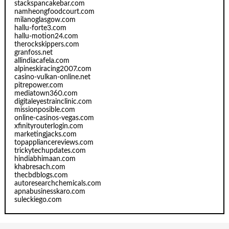
stackspancakebar.com
namheongfoodcourt.com
milanoglasgow.com
hallu-forte3.com
hallu-motion24.com
therockskippers.com
granfoss.net
allindiacafela.com
alpineskiracing2007.com
casino-vulkan-online.net
pitrepower.com
mediatown360.com
digitaleyestrainclinic.com
missionposible.com
online-casinos-vegas.com
xfinityrouterlogin.com
marketingjacks.com
topappliancereviews.com
trickytechupdates.com
hindiabhimaan.com
khabresach.com
thecbdblogs.com
autoresearchchemicals.com
apnabusinesskaro.com
suleckiego.com