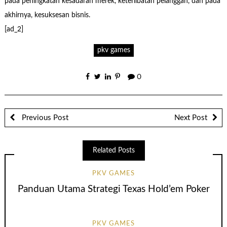
pada peningkatan kesadaran merek, keterlibatan pelanggan, dan pada
akhirnya, kesuksesan bisnis.
[ad_2]
pkv games
0
Previous Post
Next Post
Related Posts
PKV GAMES
Panduan Utama Strategi Texas Hold’em Poker
PKV GAMES