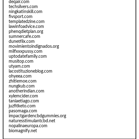
deqair.com
techsilvers.com
ningkatinskill.com
fivsport.com
templatedzine.com
lawinfoadvice.com
phenqdietplan.org
sumnercafe.com
dunetflix.com
movimientoindignados.org
milfxxxpussy.com
uptodatefamily.com
musitop.com
utyam.com
lacostituzioneblog.com
ohyeea.com
zhitiemoe.com
nungkub.com
anotherindian.com
xylemcider.com
taniaetiago.com
juzfitketo.com
pasomaga.com
impactgardencbdgummies.org
naturesstimulantcbd.net
nopalinaeuropa.com
biomagnify.net