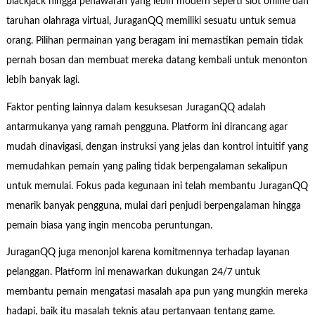
blackjack hingga penawaran yang lebih modern seperti slot online dan
taruhan olahraga virtual, JuraganQQ memiliki sesuatu untuk semua
orang. Pilihan permainan yang beragam ini memastikan pemain tidak
pernah bosan dan membuat mereka datang kembali untuk menonton
lebih banyak lagi.
Faktor penting lainnya dalam kesuksesan JuraganQQ adalah
antarmukanya yang ramah pengguna. Platform ini dirancang agar
mudah dinavigasi, dengan instruksi yang jelas dan kontrol intuitif yang
memudahkan pemain yang paling tidak berpengalaman sekalipun
untuk memulai. Fokus pada kegunaan ini telah membantu JuraganQQ
menarik banyak pengguna, mulai dari penjudi berpengalaman hingga
pemain biasa yang ingin mencoba peruntungan.
JuraganQQ juga menonjol karena komitmennya terhadap layanan
pelanggan. Platform ini menawarkan dukungan 24/7 untuk
membantu pemain mengatasi masalah apa pun yang mungkin mereka
hadapi, baik itu masalah teknis atau pertanyaan tentang game.