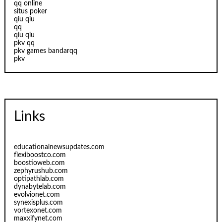
qq online
situs poker
qiu qiu
qq
qiu qiu
pkv qq
pkv games bandarqq
pkv
Links
educationalnewsupdates.com
flexiboostco.com
boostioweb.com
zephyrushub.com
optipathlab.com
dynabytelab.com
evolvionet.com
synexisplus.com
vortexonet.com
maxxifynet.com