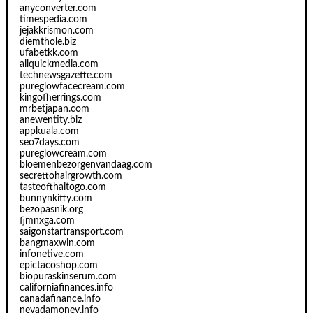
anyconverter.com
timespedia.com
jejakkrismon.com
diemthole.biz
ufabetkk.com
allquickmedia.com
technewsgazette.com
pureglowfacecream.com
kingofherrings.com
mrbetjapan.com
anewentity.biz
appkuala.com
seo7days.com
pureglowcream.com
bloemenbezorgenvandaag.com
secrettohairgrowth.com
tasteofthaitogo.com
bunnynkitty.com
bezopasnik.org
fjmnxga.com
saigonstartransport.com
bangmaxwin.com
infonetive.com
epictacoshop.com
biopuraskinserum.com
californiafinances.info
canadafinance.info
nevadamoney.info