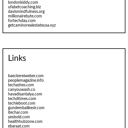
londonkiddy.com
ufabetcoaching.biz
davismindfulness.org
millionairebyte.com
fortechday.com
getcaminorealestateusa.xyz
Links
baeckereiweber.com
peoplemagazine.info
techashes.com
canyouwash.co
havadisantalya.com
techdtimes.com
techieboot.com
gundembalikesir.com
itechar.com
yesbold.com
healthhubzone.com
ebaraat.com