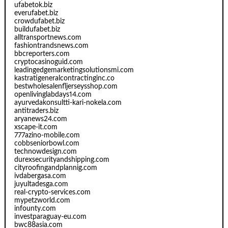
ufabetok.biz
everufabet.biz
crowdufabet.biz
buildufabet.biz
alltransportnews.com
fashiontrandsnews.com
bbcreporters.com
cryptocasinoguid.com
leadingedgemarketingsolutionsmi.com
kastratigeneralcontractinginc.co
bestwholesalenfljerseysshop.com
openlivinglabdays14.com
ayurvedakonsultti-kari-nokela.com
antitraders.biz
aryanews24.com
xscape-it.com
777azino-mobile.com
cobbseniorbowl.com
technowdesign.com
durexsecurityandshipping.com
cityroofingandplannig.com
ivdabergasa.com
juyultadesga.com
real-crypto-services.com
mypetzworld.com
infounty.com
investparaguay-eu.com
bwc88asia.com