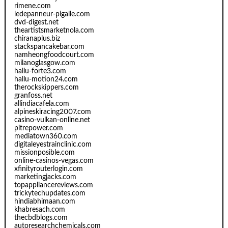
rimene.com
ledepanneur-pigalle.com
dvd-digest.net
theartistsmarketnola.com
chiranaplus.biz
stackspancakebar.com
namheongfoodcourt.com
milanoglasgow.com
hallu-forte3.com
hallu-motion24.com
therockskippers.com
granfoss.net
allindiacafela.com
alpineskiracing2007.com
casino-vulkan-online.net
pitrepower.com
mediatown360.com
digitaleyestrainclinic.com
missionposible.com
online-casinos-vegas.com
xfinityrouterlogin.com
marketingjacks.com
topappliancereviews.com
trickytechupdates.com
hindiabhimaan.com
khabresach.com
thecbdblogs.com
autoresearchchemicals.com