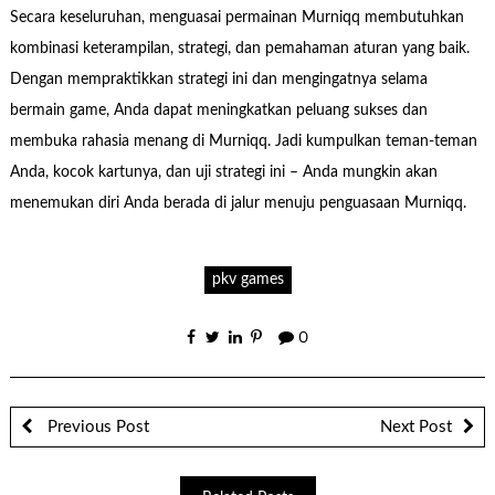
Secara keseluruhan, menguasai permainan Murniqq membutuhkan
kombinasi keterampilan, strategi, dan pemahaman aturan yang baik.
Dengan mempraktikkan strategi ini dan mengingatnya selama
bermain game, Anda dapat meningkatkan peluang sukses dan
membuka rahasia menang di Murniqq. Jadi kumpulkan teman-teman
Anda, kocok kartunya, dan uji strategi ini – Anda mungkin akan
menemukan diri Anda berada di jalur menuju penguasaan Murniqq.
pkv games
0
Previous Post
Next Post