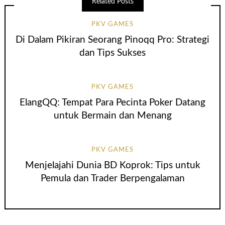
Related Posts
PKV GAMES
Di Dalam Pikiran Seorang Pinoqq Pro: Strategi
dan Tips Sukses
PKV GAMES
ElangQQ: Tempat Para Pecinta Poker Datang
untuk Bermain dan Menang
PKV GAMES
Menjelajahi Dunia BD Koprok: Tips untuk
Pemula dan Trader Berpengalaman