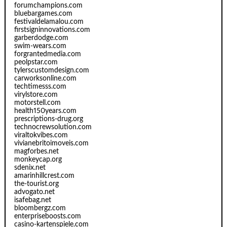
forumchampions.com
bluebargames.com
festivaldelamalou.com
firstsigninnovations.com
garberdodge.com
swim-wears.com
forgrantedmedia.com
peolpstar.com
tylerscustomdesign.com
carworksonline.com
techtimesss.com
virylstore.com
motorstell.com
health150years.com
prescriptions-drug.org
technocrewsolution.com
viraltokvibes.com
vivianebritoimoveis.com
magforbes.net
monkeycap.org
sdenix.net
amarinhillcrest.com
the-tourist.org
advogato.net
isafebag.net
bloombergz.com
enterpriseboosts.com
casino-kartenspiele.com