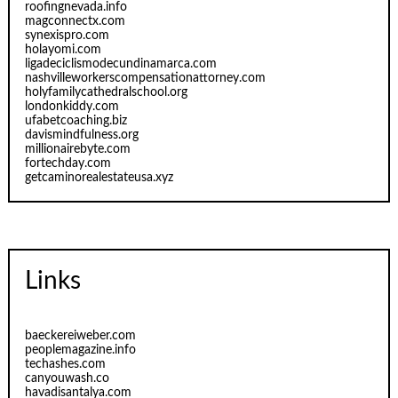
roofingnevada.info
magconnectx.com
synexispro.com
holayomi.com
ligadeciclismodecundinamarca.com
nashvilleworkerscompensationattorney.com
holyfamilycathedralschool.org
londonkiddy.com
ufabetcoaching.biz
davismindfulness.org
millionairebyte.com
fortechday.com
getcaminorealestateusa.xyz
Links
baeckereiweber.com
peoplemagazine.info
techashes.com
canyouwash.co
havadisantalya.com