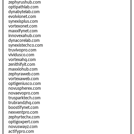
zephyrushub.com
optipathlab.com
dynabytelab.com
evolvionet.com
synexisplus.com
vortexonet.com
maxxifynet.com
innovexahub.com
dynacorelab.com
synexistechco.com
truvivopro.com
vividusco.com
vortexahq.com
zenithifyit.com
maxxiohub.com
zephyraweb.com
vortexaweb.com
optigeniusco.com
novuspherex.com
novaevopro.com
trusparktech.com
trubrandzhq.com
boostifynet.com
nexventpro.com
zephyrtechx.com
optigoxpert.com
novuswayz.com
actifypro.com