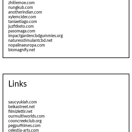
zhitiemoe.com
nungkub.com
anotherindian.com
xylemcider.com
taniaetiago.com
juzfitketo.com
pasomaga.com
impactgardencbdgummies.org
naturesstimulantcbd.net
nopalinaeuropa.com
biomagnify.net
Links
saucyukiah.com
beikastreet.net
filmizlettir.net
ourmultiworlds.com
cooncreekclub.org
pegpufftimes.com
celestia-arts.com