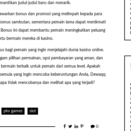
nantikan judul-judul baru dan menarik.
nawarkan bonus dan promosi yang melimpah kepada para
bonus sambutan, sementara pemain lama dapat menikmati
a. Bonus ini dapat membantu pemain meningkatkan peluang
u bermain mereka di kasino.
s bagi pemain yang ingin menjelajahi dunia kasino online.
am pilihan permainan, opsi pembayaran yang aman, dan
ermain terbaik untuk pemain dari semua level. Apakah
u pemula yang ingin mencoba keberuntungan Anda, Dewaqq
apa tidak mencobanya dan melihat apa yang terjadi?
pkv games
slot
0