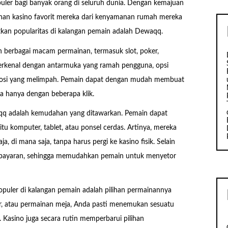
puler bagi banyak orang di seluruh dunia. Dengan kemajuan
inan kasino favorit mereka dari kenyamanan rumah mereka
atkan popularitas di kalangan pemain adalah Dewaqq.
berbagai macam permainan, termasuk slot, poker,
ni terkenal dengan antarmuka yang ramah pengguna, opsi
osi yang melimpah. Pemain dapat dengan mudah membuat
 hanya dengan beberapa klik.
qq adalah kemudahan yang ditawarkan. Pemain dapat
tu komputer, tablet, atau ponsel cerdas. Artinya, mereka
, di mana saja, tanpa harus pergi ke kasino fisik. Selain
mbayaran, sehingga memudahkan pemain untuk menyetor
puler di kalangan pemain adalah pilihan permainannya
r, atau permainan meja, Anda pasti menemukan sesuatu
 Kasino juga secara rutin memperbarui pilihan