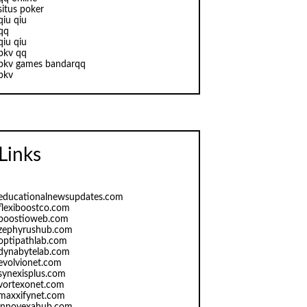
situs poker
qiu qiu
qq
qiu qiu
pkv qq
pkv games bandarqq
pkv
Links
educationalnewsupdates.com
flexiboostco.com
boostioweb.com
zephyrushub.com
optipathlab.com
dynabytelab.com
evolvionet.com
synexisplus.com
vortexonet.com
maxxifynet.com
innovexahub.com