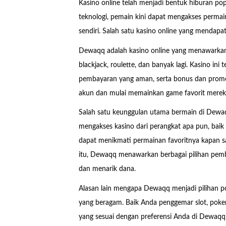
Kasino online telah menjadi bentuk hiburan po
teknologi, pemain kini dapat mengakses perma
sendiri. Salah satu kasino online yang mendap
Dewaqq adalah kasino online yang menawarkan 
blackjack, roulette, dan banyak lagi. Kasino i
pembayaran yang aman, serta bonus dan prom
akun dan mulai memainkan game favorit mereka
Salah satu keunggulan utama bermain di Dewa
mengakses kasino dari perangkat apa pun, baik i
dapat menikmati permainan favoritnya kapan saja
itu, Dewaqq menawarkan berbagai pilihan pe
dan menarik dana.
Alasan lain mengapa Dewaqq menjadi pilihan po
yang beragam. Baik Anda penggemar slot, poke
yang sesuai dengan preferensi Anda di Dewaqq.