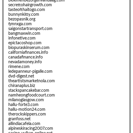
bloemenbezorgenvandaag.com
secrettohairgrowth.com
tasteofthaitogo.com
bunnynkitty.com
bezopasnik.org
fjmnxga.com
saigonstartransport.com
bangmaxwin.com
infonetive.com
epictacoshop.com
biopuraskinserum.com
californiafinances.info
canadafinance.info
nevadamoney.info
rimene.com
ledepanneur-pigalle.com
dvd-digest.net
theartistsmarketnola.com
chiranaplus.biz
stackspancakebar.com
namheongfoodcourt.com
milanoglasgow.com
hallu-forte3.com
hallu-motion24.com
therockskippers.com
granfoss.net
allindiacafela.com
alpineskiracing2007.com