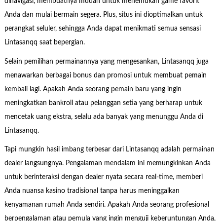
dinavigasi, membuatnya mudah untuk menemukan game favorit
Anda dan mulai bermain segera. Plus, situs ini dioptimalkan untuk
perangkat seluler, sehingga Anda dapat menikmati semua sensasi
Lintasanqq saat bepergian.
Selain pemilihan permainannya yang mengesankan, Lintasanqq juga
menawarkan berbagai bonus dan promosi untuk membuat pemain
kembali lagi. Apakah Anda seorang pemain baru yang ingin
meningkatkan bankroll atau pelanggan setia yang berharap untuk
mencetak uang ekstra, selalu ada banyak yang menunggu Anda di
Lintasanqq.
Tapi mungkin hasil imbang terbesar dari Lintasanqq adalah permainan
dealer langsungnya. Pengalaman mendalam ini memungkinkan Anda
untuk berinteraksi dengan dealer nyata secara real-time, memberi
Anda nuansa kasino tradisional tanpa harus meninggalkan
kenyamanan rumah Anda sendiri. Apakah Anda seorang profesional
berpengalaman atau pemula yang ingin menguji keberuntungan Anda,