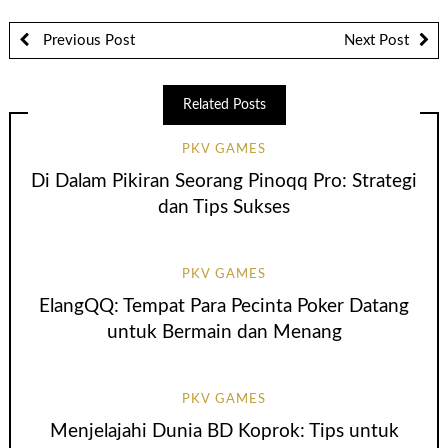
Previous Post
Next Post
Related Posts
PKV GAMES
Di Dalam Pikiran Seorang Pinoqq Pro: Strategi
dan Tips Sukses
PKV GAMES
ElangQQ: Tempat Para Pecinta Poker Datang
untuk Bermain dan Menang
PKV GAMES
Menjelajahi Dunia BD Koprok: Tips untuk