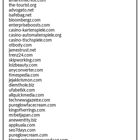
amarinhillcrest.com
the-tourist.org
advogato.net
isafebag.net
bloombergz.com
enterpriseboosts.com
casino-kartenspiele.com
casino-automatenspiele.org
casino-tischspiele.com
otbody.com
jamestrust.net
trenz24.com
skipworking.com
loizbeauty.com
anyconverter.com
timespedia.com
jejakkrismon.com
diemthole.biz
ufabetkk.com
allquickmedia.com
technewsgazette.com
pureglowfacecream.com
kingofherrings.com
mrbetjapan.com
anewentity.biz
appkuala.com
seo7days.com
pureglowcream.com