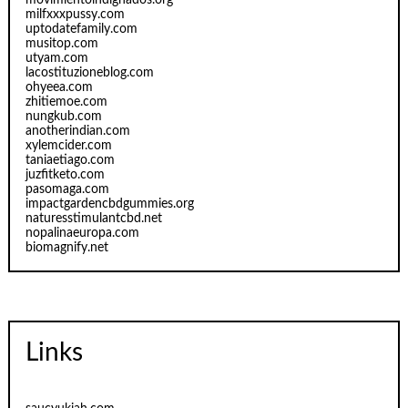
milfxxxpussy.com
uptodatefamily.com
musitop.com
utyam.com
lacostituzioneblog.com
ohyeea.com
zhitiemoe.com
nungkub.com
anotherindian.com
xylemcider.com
taniaetiago.com
juzfitketo.com
pasomaga.com
impactgardencbdgummies.org
naturesstimulantcbd.net
nopalinaeuropa.com
biomagnify.net
Links