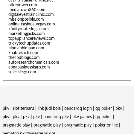
casino-vulkan-online.net
pitrepower.com
mediatown360.com
digitaleyestrainclinic.com
missionposible.com
online-casinos-vegas.com
xfinityrouterlogin.com
marketingjacks.com
topappliancereviews.com
trickytechupdates.com
hindiabhimaan.com
khabresach.com
thecbdblogs.com
autoresearchchemicals.com
apnabusinesskaro.com
suleckiego.com
pkv
|
slot terbaru
|
link judi bola
|
bandarqq login
|
qq poker
|
pkv
|
pkv
|
pkv
|
pkv
|
pkv
|
bandarqq pkv
|
pkv games
|
qq poker
|
pragmatic play
|
pragmatic play
|
pragmatic play
|
poker online
|
hematqq.pkvgamesresmi.org