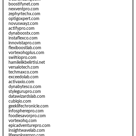
boostifynet.com
nexventpro.com
zephyrtechx.com
optigoxpert.com
novuswayz.com
actifypro.com
dynaboostx.com
instaflexco.com
innovistapro.com
flexiboostlab.com
vortexohqplus.com
swiftiopro.com
hamilelikbelirtisi.net
versalotech.com
techmaxco.com
exceedolab.com
activaxio.com
dynabytesco.com
stylegurupro.com
datawizardslab.com
cubiqio.com
geeklifechronicle.com
infospherepro.com
foodiesavorpro.com
vortexohq.com
epicadventurepro.com
insightwavelab.com
lifeexplorerpro.com