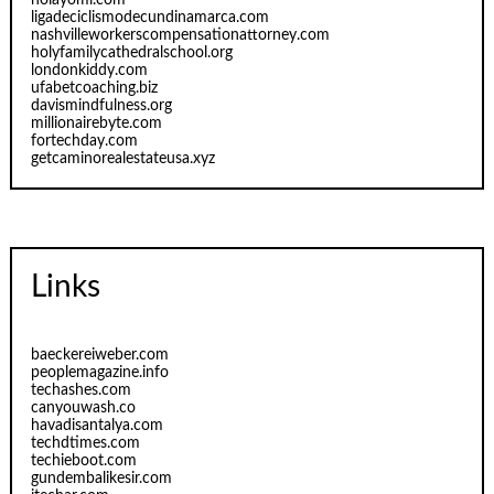
holayomi.com
ligadeciclismodecundinamarca.com
nashvilleworkerscompensationattorney.com
holyfamilycathedralschool.org
londonkiddy.com
ufabetcoaching.biz
davismindfulness.org
millionairebyte.com
fortechday.com
getcaminorealestateusa.xyz
Links
baeckereiweber.com
peoplemagazine.info
techashes.com
canyouwash.co
havadisantalya.com
techdtimes.com
techieboot.com
gundembalikesir.com