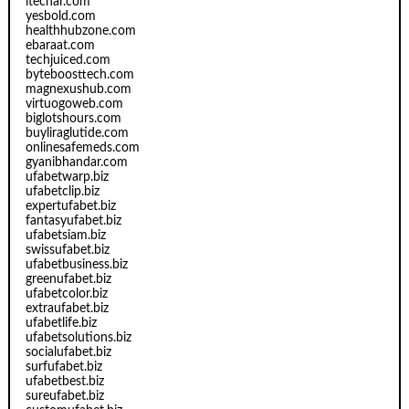
itechar.com
yesbold.com
healthhubzone.com
ebaraat.com
techjuiced.com
byteboosttech.com
magnexushub.com
virtuogoweb.com
biglotshours.com
buyliraglutide.com
onlinesafemeds.com
gyanibhandar.com
ufabetwarp.biz
ufabetclip.biz
expertufabet.biz
fantasyufabet.biz
ufabetsiam.biz
swissufabet.biz
ufabetbusiness.biz
greenufabet.biz
ufabetcolor.biz
extraufabet.biz
ufabetlife.biz
ufabetsolutions.biz
socialufabet.biz
surfufabet.biz
ufabetbest.biz
sureufabet.biz