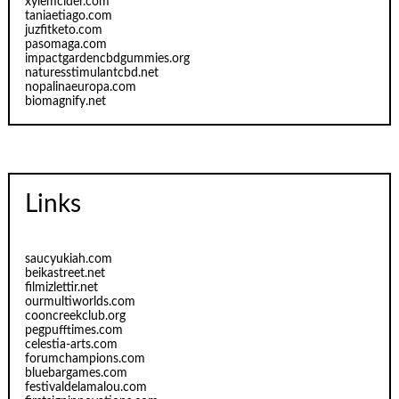
xylemcider.com
taniaetiago.com
juzfitketo.com
pasomaga.com
impactgardencbdgummies.org
naturesstimulantcbd.net
nopalinaeuropa.com
biomagnify.net
Links
saucyukiah.com
beikastreet.net
filmizlettir.net
ourmultiworlds.com
cooncreekclub.org
pegpufftimes.com
celestia-arts.com
forumchampions.com
bluebargames.com
festivaldelamalou.com