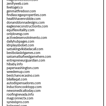
magconnecttech.com
zenifyweb.com
livetogel.co
genmatfiredoor.com
findlascegasproperties.com
healthhavenrobbie.com
donanddonnadesigns.com
eagleoneconstructiontx.com
equiflexvitality.com
onlylovesg.com
activedesenvolvimento.com
dailyhubpages.com
idnplaysbobet.com
sattakingvikidadacall.com
bestbolaslotgames.com
sattamatkafixedgamehere.com
entrepreneurguardian.com
hibaby.info
paperwashington.com
weedemup.com
bestchancecasino.com
bilalliaqat.com
autodispensadores.com
inductioncooktopp.com
newsmedicaltoday.com
roofingnevada.info
magconnectx.com
synexispro.com