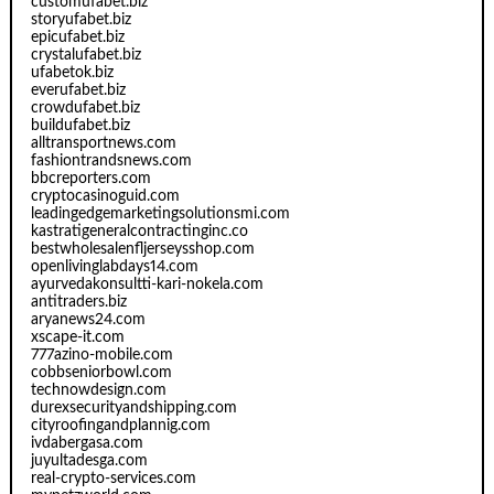
customufabet.biz
storyufabet.biz
epicufabet.biz
crystalufabet.biz
ufabetok.biz
everufabet.biz
crowdufabet.biz
buildufabet.biz
alltransportnews.com
fashiontrandsnews.com
bbcreporters.com
cryptocasinoguid.com
leadingedgemarketingsolutionsmi.com
kastratigeneralcontractinginc.co
bestwholesalenfljerseysshop.com
openlivinglabdays14.com
ayurvedakonsultti-kari-nokela.com
antitraders.biz
aryanews24.com
xscape-it.com
777azino-mobile.com
cobbseniorbowl.com
technowdesign.com
durexsecurityandshipping.com
cityroofingandplannig.com
ivdabergasa.com
juyultadesga.com
real-crypto-services.com