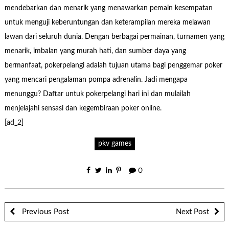
mendebarkan dan menarik yang menawarkan pemain kesempatan
untuk menguji keberuntungan dan keterampilan mereka melawan
lawan dari seluruh dunia. Dengan berbagai permainan, turnamen yang
menarik, imbalan yang murah hati, dan sumber daya yang
bermanfaat, pokerpelangi adalah tujuan utama bagi penggemar poker
yang mencari pengalaman pompa adrenalin. Jadi mengapa
menunggu? Daftar untuk pokerpelangi hari ini dan mulailah
menjelajahi sensasi dan kegembiraan poker online.
[ad_2]
pkv games
0
Previous Post
Next Post