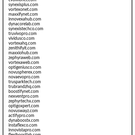
evolvionet.com
synexisplus.com
vortexonet.com
maxxifynet.com
innovexahub.com
dynacorelab.com
synexistechco.com
truvivopro.com
vividusco.com
vortexahq.com
zenithifyit.com
maxxiohub.com
zephyraweb.com
vortexaweb.com
optigeniusco.com
novuspherex.com
novaevopro.com
trusparktech.com
trubrandzhq.com
boostifynet.com
nexventpro.com
zephyrtechx.com
optigoxpert.com
novuswayz.com
actifypro.com
dynaboostx.com
instaflexco.com
innovistapro.com