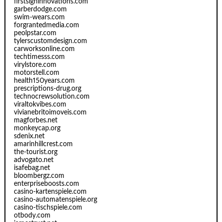
firstsigninnovations.com
garberdodge.com
swim-wears.com
forgrantedmedia.com
peolpstar.com
tylerscustomdesign.com
carworksonline.com
techtimesss.com
virylstore.com
motorstell.com
health150years.com
prescriptions-drug.org
technocrewsolution.com
viraltokvibes.com
vivianebritoimoveis.com
magforbes.net
monkeycap.org
sdenix.net
amarinhillcrest.com
the-tourist.org
advogato.net
isafebag.net
bloombergz.com
enterpriseboosts.com
casino-kartenspiele.com
casino-automatenspiele.org
casino-tischspiele.com
otbody.com