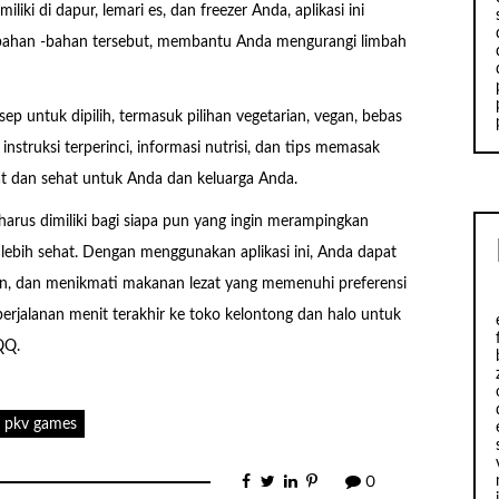
i di dapur, lemari es, dan freezer Anda, aplikasi ini
ahan -bahan tersebut, membantu Anda mengurangi limbah
untuk dipilih, termasuk pilihan vegetarian, vegan, bebas
instruksi terperinci, informasi nutrisi, dan tips memasak
dan sehat untuk Anda dan keluarga Anda.
arus dimiliki bagi siapa pun yang ingin merampingkan
bih sehat. Dengan menggunakan aplikasi ini, Anda dapat
, dan menikmati makanan lezat yang memenuhi preferensi
rjalanan menit terakhir ke toko kelontong dan halo untuk
QQ.
pkv games
0