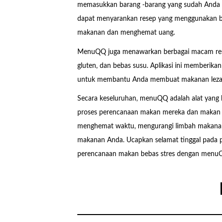
memasukkan barang -barang yang sudah Anda milik
dapat menyarankan resep yang menggunakan b
makanan dan menghemat uang.
MenuQQ juga menawarkan berbagai macam resep 
gluten, dan bebas susu. Aplikasi ini memberikan 
untuk membantu Anda membuat makanan lezat 
Secara keseluruhan, menuQQ adalah alat yang h
proses perencanaan makan mereka dan makan le
menghemat waktu, mengurangi limbah makanan
makanan Anda. Ucapkan selamat tinggal pada pe
perencanaan makan bebas stres dengan menu