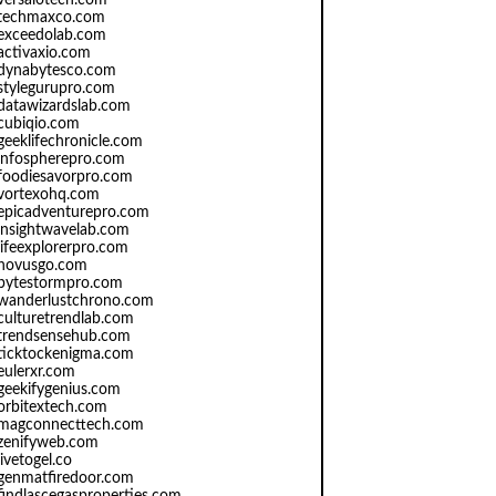
techmaxco.com
exceedolab.com
activaxio.com
dynabytesco.com
stylegurupro.com
datawizardslab.com
cubiqio.com
geeklifechronicle.com
infospherepro.com
foodiesavorpro.com
vortexohq.com
epicadventurepro.com
insightwavelab.com
lifeexplorerpro.com
novusgo.com
bytestormpro.com
wanderlustchrono.com
culturetrendlab.com
trendsensehub.com
ticktockenigma.com
eulerxr.com
geekifygenius.com
orbitextech.com
magconnecttech.com
zenifyweb.com
livetogel.co
genmatfiredoor.com
findlascegasproperties.com