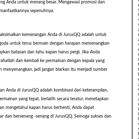
ang Anda untuk menang besar. Mengawasi promosi dan
emanfaatkannya sepenuhnya.
emaksimalkan kemenangan Anda di JurusQQ adalah untuk
rgoda untuk terus bermain dengan harapan memenangkan
apkan batasan dan tahu kapan harus pergi. Jika Anda
tirahatlah dan kembali ke permainan dengan kepala yang
an menyenangkan, jadi jangan biarkan itu menjadi sumber
n Anda di JurusQQ adalah kombinasi dari keterampilan,
ermainan yang tepat, berlatih secara teratur, menetapkan
an mengetahui kapan harus berhenti, Anda dapat
r dan bersenang -senang di JurusQQ. Semoga sukses dan