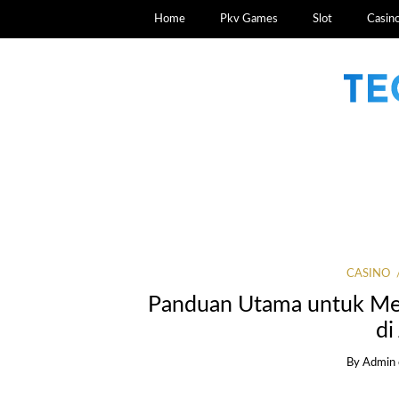
Home
Pkv Games
Slot
Casin
CASINO
Panduan Utama untuk M
di
By
Admin