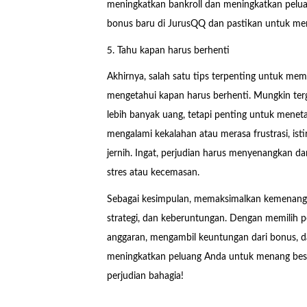
meningkatkan bankroll dan meningkatkan pelu
bonus baru di JurusQQ dan pastikan untuk m
5. Tahu kapan harus berhenti
Akhirnya, salah satu tips terpenting untuk m
mengetahui kapan harus berhenti. Mungkin te
lebih banyak uang, tetapi penting untuk menet
mengalami kekalahan atau merasa frustrasi, is
jernih. Ingat, perjudian harus menyenangkan d
stres atau kecemasan.
Sebagai kesimpulan, memaksimalkan kemenanga
strategi, dan keberuntungan. Dengan memilih p
anggaran, mengambil keuntungan dari bonus, d
meningkatkan peluang Anda untuk menang besa
perjudian bahagia!