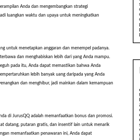
terampilan Anda dan mengembangkan strategi
 jadi luangkan waktu dan upaya untuk meningkatkan
ting untuk menetapkan anggaran dan menempel padanya.
 terbawa dan menghabiskan lebih dari yang Anda mampu.
eguh pada itu, Anda dapat memastikan bahwa Anda
mempertaruhkan lebih banyak uang daripada yang Anda
nyenangkan dan menghibur, jadi mainkan dalam kemampuan
nda di JurusQQ adalah memanfaatkan bonus dan promosi.
 datang, putaran gratis, dan insentif lain untuk menarik
ngan memanfaatkan penawaran ini, Anda dapat