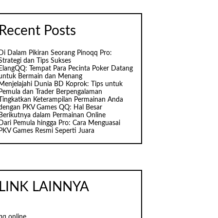
Recent Posts
Di Dalam Pikiran Seorang Pinoqq Pro:
Strategi dan Tips Sukses
ElangQQ: Tempat Para Pecinta Poker Datang
untuk Bermain dan Menang
Menjelajahi Dunia BD Koprok: Tips untuk
Pemula dan Trader Berpengalaman
Tingkatkan Keterampilan Permainan Anda
dengan PKV Games QQ: Hal Besar
Berikutnya dalam Permainan Online
Dari Pemula hingga Pro: Cara Menguasai
PKV Games Resmi Seperti Juara
LINK LAINNYA
qq online