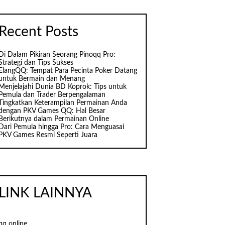
Recent Posts
Di Dalam Pikiran Seorang Pinoqq Pro:
Strategi dan Tips Sukses
ElangQQ: Tempat Para Pecinta Poker Datang
untuk Bermain dan Menang
Menjelajahi Dunia BD Koprok: Tips untuk
Pemula dan Trader Berpengalaman
Tingkatkan Keterampilan Permainan Anda
dengan PKV Games QQ: Hal Besar
Berikutnya dalam Permainan Online
Dari Pemula hingga Pro: Cara Menguasai
PKV Games Resmi Seperti Juara
LINK LAINNYA
qq online