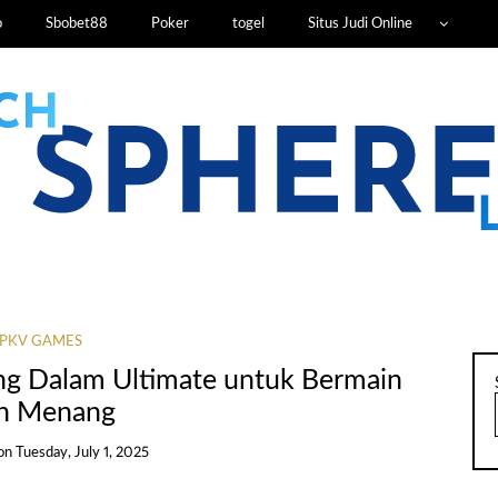
o
Sbobet88
Poker
togel
Situs Judi Online
PKV GAMES
g Dalam Ultimate untuk Bermain
n Menang
on
Tuesday, July 1, 2025