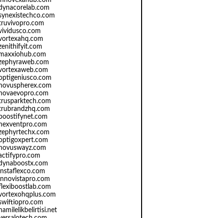
dynacorelab.com
synexistechco.com
truvivopro.com
vividusco.com
vortexahq.com
zenithifyit.com
maxxiohub.com
zephyraweb.com
vortexaweb.com
optigeniusco.com
novuspherex.com
novaevopro.com
trusparktech.com
trubrandzhq.com
boostifynet.com
nexventpro.com
zephyrtechx.com
optigoxpert.com
novuswayz.com
actifypro.com
dynaboostx.com
instaflexco.com
innovistapro.com
flexiboostlab.com
vortexohqplus.com
swiftiopro.com
hamilelikbelirtisi.net
versalotech.com