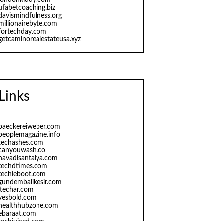
ufabetcoaching.biz
davismindfulness.org
millionairebyte.com
fortechday.com
getcaminorealestateusa.xyz
Links
baeckereiweber.com
peoplemagazine.info
techashes.com
canyouwash.co
havadisantalya.com
techdtimes.com
techieboot.com
gundembalikesir.com
itechar.com
yesbold.com
healthhubzone.com
ebaraat.com