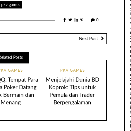
pkv games
0
Next Post
Related Posts
PKV GAMES
PKV GAMES
Q: Tempat Para
Menjelajahi Dunia BD
ta Poker Datang
Koprok: Tips untuk
k Bermain dan
Pemula dan Trader
Menang
Berpengalaman