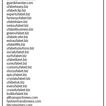
gyanibhandar.com
ufabetwarp.biz
ufabetclip.biz
expertufabet.biz
fantasyufabet.biz
ufabetsiam.biz
swissufabet.biz
ufabetbusiness.biz
greenufabet.biz
ufabetcolor.biz
extraufabet.biz
ufabetlife.biz
ufabetsolutions.biz
socialufabet.biz
surfufabet.biz
ufabetbest.biz
sureufabet.biz
customufabet.biz
storyufabet.biz
epicufabet.biz
crystalufabet.biz
ufabetok.biz
everufabet.biz
crowdufabet.biz
buildufabet.biz
alltransportnews.com
fashiontrandsnews.com
bbcreporters.com