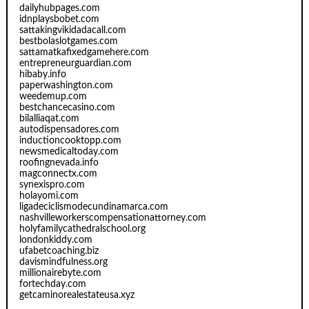
dailyhubpages.com
idnplaysbobet.com
sattakingvikidadacall.com
bestbolaslotgames.com
sattamatkafixedgamehere.com
entrepreneurguardian.com
hibaby.info
paperwashington.com
weedemup.com
bestchancecasino.com
bilalliaqat.com
autodispensadores.com
inductioncooktopp.com
newsmedicaltoday.com
roofingnevada.info
magconnectx.com
synexispro.com
holayomi.com
ligadeciclismodecundinamarca.com
nashvilleworkerscompensationattorney.com
holyfamilycathedralschool.org
londonkiddy.com
ufabetcoaching.biz
davismindfulness.org
millionairebyte.com
fortechday.com
getcaminorealestateusa.xyz