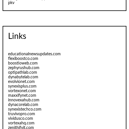
pkv
Links
educationalnewsupdates.com
flexiboostco.com
boostioweb.com
zephyrushub.com
optipathlab.com
dynabytelab.com
evolvionet.com
synexisplus.com
vortexonet.com
maxxifynet.com
innovexahub.com
dynacorelab.com
synexistechco.com
truvivopro.com
vividusco.com
vortexahq.com
zenithifyit.com