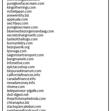
pureglowfacecream.com
kingofherrings.com
mrbetjapan.com
anewentity.biz
appkuala.com
seo7days.com
pureglowcream.com
bloemenbezorgenvandaag.com
secrettohairgrowth.com
tasteofthaitogo.com
bunnynkitty.com
bezopasnik.org
fjmnxga.com
saigonstartransport.com
bangmaxwin.com
infonetive.com
epictacoshop.com
biopuraskinserum.com
californiafinances.info
canadafinance.info
nevadamoney.info
rimene.com
ledepanneur-pigalle.com
dvd-digest.net
theartistsmarketnola.com
chiranaplus.biz
stackspancakebar.com
namheongfoodcourt.com