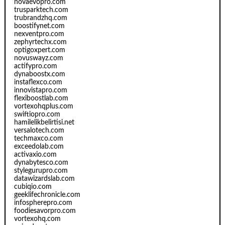
novaevopro.com
trusparktech.com
trubrandzhq.com
boostifynet.com
nexventpro.com
zephyrtechx.com
optigoxpert.com
novuswayz.com
actifypro.com
dynaboostx.com
instaflexco.com
innovistapro.com
flexiboostlab.com
vortexohqplus.com
swiftiopro.com
hamilelikbelirtisi.net
versalotech.com
techmaxco.com
exceedolab.com
activaxio.com
dynabytesco.com
stylegurupro.com
datawizardslab.com
cubiqio.com
geeklifechronicle.com
infospherepro.com
foodiesavorpro.com
vortexohq.com