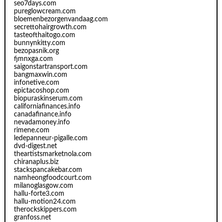
seo7days.com
pureglowcream.com
bloemenbezorgenvandaag.com
secrettohairgrowth.com
tasteofthaitogo.com
bunnynkitty.com
bezopasnik.org
fjmnxga.com
saigonstartransport.com
bangmaxwin.com
infonetive.com
epictacoshop.com
biopuraskinserum.com
californiafinances.info
canadafinance.info
nevadamoney.info
rimene.com
ledepanneur-pigalle.com
dvd-digest.net
theartistsmarketnola.com
chiranaplus.biz
stackspancakebar.com
namheongfoodcourt.com
milanoglasgow.com
hallu-forte3.com
hallu-motion24.com
therockskippers.com
granfoss.net