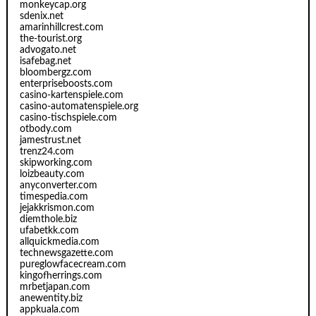
monkeycap.org
sdenix.net
amarinhillcrest.com
the-tourist.org
advogato.net
isafebag.net
bloombergz.com
enterpriseboosts.com
casino-kartenspiele.com
casino-automatenspiele.org
casino-tischspiele.com
otbody.com
jamestrust.net
trenz24.com
skipworking.com
loizbeauty.com
anyconverter.com
timespedia.com
jejakkrismon.com
diemthole.biz
ufabetkk.com
allquickmedia.com
technewsgazette.com
pureglowfacecream.com
kingofherrings.com
mrbetjapan.com
anewentity.biz
appkuala.com