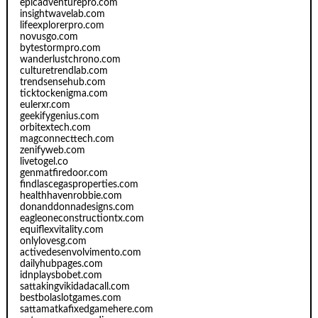
epicadventurepro.com
insightwavelab.com
lifeexplorerpro.com
novusgo.com
bytestormpro.com
wanderlustchrono.com
culturetrendlab.com
trendsensehub.com
ticktockenigma.com
eulerxr.com
geekifygenius.com
orbitextech.com
magconnecttech.com
zenifyweb.com
livetogel.co
genmatfiredoor.com
findlascegasproperties.com
healthhavenrobbie.com
donanddonnadesigns.com
eagleoneconstructiontx.com
equiflexvitality.com
onlylovesg.com
activedesenvolvimento.com
dailyhubpages.com
idnplaysbobet.com
sattakingvikidadacall.com
bestbolaslotgames.com
sattamatkafixedgamehere.com