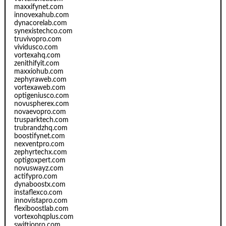
maxxifynet.com
innovexahub.com
dynacorelab.com
synexistechco.com
truvivopro.com
vividusco.com
vortexahq.com
zenithifyit.com
maxxiohub.com
zephyraweb.com
vortexaweb.com
optigeniusco.com
novuspherex.com
novaevopro.com
trusparktech.com
trubrandzhq.com
boostifynet.com
nexventpro.com
zephyrtechx.com
optigoxpert.com
novuswayz.com
actifypro.com
dynaboostx.com
instaflexco.com
innovistapro.com
flexiboostlab.com
vortexohqplus.com
swiftiopro.com