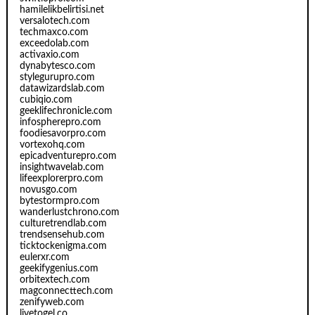
hamilelikbelirtisi.net
versalotech.com
techmaxco.com
exceedolab.com
activaxio.com
dynabytesco.com
stylegurupro.com
datawizardslab.com
cubiqio.com
geeklifechronicle.com
infospherepro.com
foodiesavorpro.com
vortexohq.com
epicadventurepro.com
insightwavelab.com
lifeexplorerpro.com
novusgo.com
bytestormpro.com
wanderlustchrono.com
culturetrendlab.com
trendsensehub.com
ticktockenigma.com
eulerxr.com
geekifygenius.com
orbitextech.com
magconnecttech.com
zenifyweb.com
livetogel.co