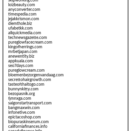
skipworking.com
loizbeauty.com
anyconverter.com
timespedia.com
jejakkrismon.com
diemthole.biz
ufabetkk.com
allquickmedia.com
technewsgazette.com
pureglowfacecream.com
kingofherrings.com
mrbetjapan.com
anewentity.biz
appkuala.com
seo7days.com
pureglowcream.com
bloemenbezorgenvandaag.com
secrettohairgrowth.com
tasteofthaitogo.com
bunnynkitty.com
bezopasnik.org
fjmnxga.com
saigonstartransport.com
bangmaxwin.com
infonetive.com
epictacoshop.com
biopuraskinserum.com
californiafinances.info