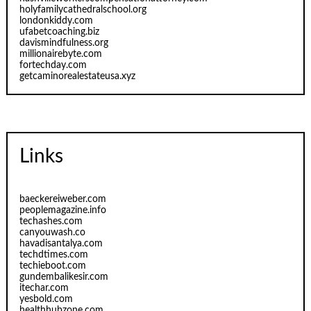
holyfamilycathedralschool.org
londonkiddy.com
ufabetcoaching.biz
davismindfulness.org
millionairebyte.com
fortechday.com
getcaminorealestateusa.xyz
Links
baeckereiweber.com
peoplemagazine.info
techashes.com
canyouwash.co
havadisantalya.com
techdtimes.com
techieboot.com
gundembalikesir.com
itechar.com
yesbold.com
healthhubzone.com