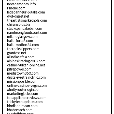
canadafinance.info
nevadamoney.info
rimene.com
ledepanneur-pigalle.com
dvd-digest.net
theartistsmarketnola.com
chiranaplus.biz
stackspancakebar.com
namheongfoodcourt.com
milanoglasgow.com
hallu-forte3.com
hallu-motion24.com
therockskippers.com
granfoss.net
allindiacafela.com
alpineskiracing2007.com
casino-vulkan-online.net
pitrepower.com
mediatown360.com
digitaleyestrainclinic.com
missionposible.com
online-casinos-vegas.com
xfinityrouterlogin.com
marketingjacks.com
topappliancereviews.com
trickytechupdates.com
hindiabhimaan.com
khabresach.com