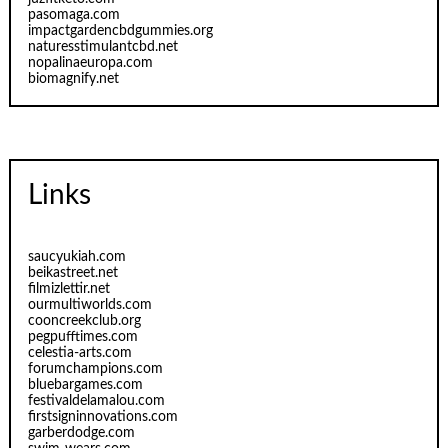
pasomaga.com
impactgardencbdgummies.org
naturesstimulantcbd.net
nopalinaeuropa.com
biomagnify.net
Links
saucyukiah.com
beikastreet.net
filmizlettir.net
ourmultiworlds.com
cooncreekclub.org
pegpufftimes.com
celestia-arts.com
forumchampions.com
bluebargames.com
festivaldelamalou.com
firstsigninnovations.com
garberdodge.com