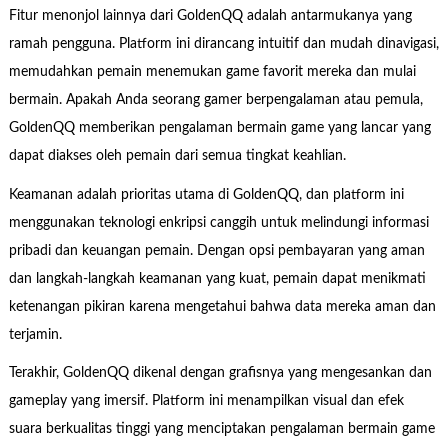
Fitur menonjol lainnya dari GoldenQQ adalah antarmukanya yang
ramah pengguna. Platform ini dirancang intuitif dan mudah dinavigasi,
memudahkan pemain menemukan game favorit mereka dan mulai
bermain. Apakah Anda seorang gamer berpengalaman atau pemula,
GoldenQQ memberikan pengalaman bermain game yang lancar yang
dapat diakses oleh pemain dari semua tingkat keahlian.
Keamanan adalah prioritas utama di GoldenQQ, dan platform ini
menggunakan teknologi enkripsi canggih untuk melindungi informasi
pribadi dan keuangan pemain. Dengan opsi pembayaran yang aman
dan langkah-langkah keamanan yang kuat, pemain dapat menikmati
ketenangan pikiran karena mengetahui bahwa data mereka aman dan
terjamin.
Terakhir, GoldenQQ dikenal dengan grafisnya yang mengesankan dan
gameplay yang imersif. Platform ini menampilkan visual dan efek
suara berkualitas tinggi yang menciptakan pengalaman bermain game