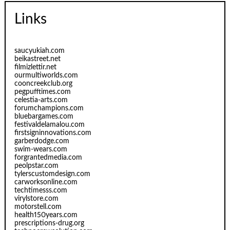
Links
saucyukiah.com
beikastreet.net
filmizlettir.net
ourmultiworlds.com
cooncreekclub.org
pegpufftimes.com
celestia-arts.com
forumchampions.com
bluebargames.com
festivaldelamalou.com
firstsigninnovations.com
garberdodge.com
swim-wears.com
forgrantedmedia.com
peolpstar.com
tylerscustomdesign.com
carworksonline.com
techtimesss.com
virylstore.com
motorstell.com
health150years.com
prescriptions-drug.org