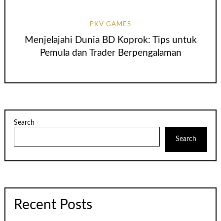
PKV GAMES
Menjelajahi Dunia BD Koprok: Tips untuk
Pemula dan Trader Berpengalaman
Search
Search
Recent Posts