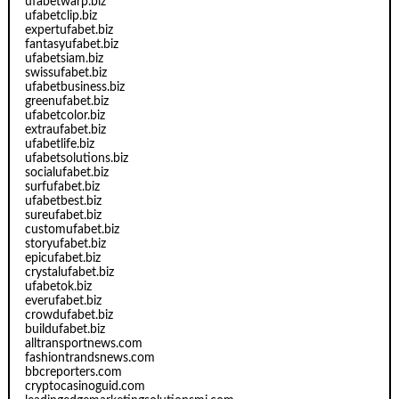
ufabetwarp.biz
ufabetclip.biz
expertufabet.biz
fantasyufabet.biz
ufabetsiam.biz
swissufabet.biz
ufabetbusiness.biz
greenufabet.biz
ufabetcolor.biz
extraufabet.biz
ufabetlife.biz
ufabetsolutions.biz
socialufabet.biz
surfufabet.biz
ufabetbest.biz
sureufabet.biz
customufabet.biz
storyufabet.biz
epicufabet.biz
crystalufabet.biz
ufabetok.biz
everufabet.biz
crowdufabet.biz
buildufabet.biz
alltransportnews.com
fashiontrandsnews.com
bbcreporters.com
cryptocasinoguid.com