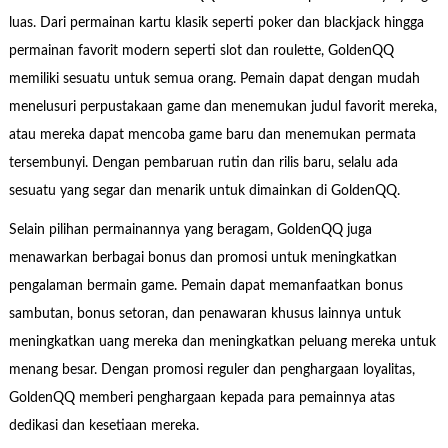
luas. Dari permainan kartu klasik seperti poker dan blackjack hingga
permainan favorit modern seperti slot dan roulette, GoldenQQ
memiliki sesuatu untuk semua orang. Pemain dapat dengan mudah
menelusuri perpustakaan game dan menemukan judul favorit mereka,
atau mereka dapat mencoba game baru dan menemukan permata
tersembunyi. Dengan pembaruan rutin dan rilis baru, selalu ada
sesuatu yang segar dan menarik untuk dimainkan di GoldenQQ.
Selain pilihan permainannya yang beragam, GoldenQQ juga
menawarkan berbagai bonus dan promosi untuk meningkatkan
pengalaman bermain game. Pemain dapat memanfaatkan bonus
sambutan, bonus setoran, dan penawaran khusus lainnya untuk
meningkatkan uang mereka dan meningkatkan peluang mereka untuk
menang besar. Dengan promosi reguler dan penghargaan loyalitas,
GoldenQQ memberi penghargaan kepada para pemainnya atas
dedikasi dan kesetiaan mereka.