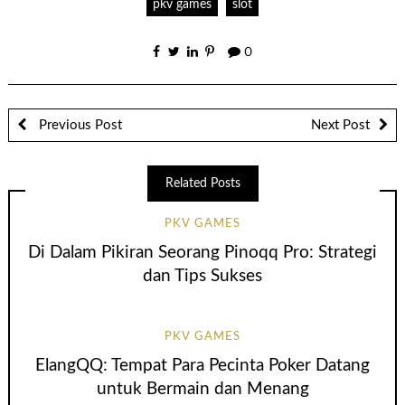
pkv games
slot
0
Previous Post
Next Post
Related Posts
PKV GAMES
Di Dalam Pikiran Seorang Pinoqq Pro: Strategi
dan Tips Sukses
PKV GAMES
ElangQQ: Tempat Para Pecinta Poker Datang
untuk Bermain dan Menang