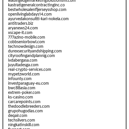
leadingedgemarketingsolutionsmi.com
kastratigeneralcontractinginc.co
bestwholesalenfljerseysshop.com
openlivinglabdays14.com
ayurvedakonsultti-kari-nokela.com
antitraders.biz
aryanews24.com
xscape-it.com
777azino-mobile.com
cobbseniorbowl.com
technowdesign.com
durexsecurityandshipping.com
cityroofingandplannig.com
ivdabergasa.com
juyultadesga.com
real-crypto-services.com
mypetzworld.com
infounty.com
investparaguay-eu.com
bwc88asia.com
extrem-poker.com
ks-casino.com
carcarepoints.com
thedoodlebreeders.com
grupohugodias.com
deqair.com
techsilvers.com
ningkatinskill.com