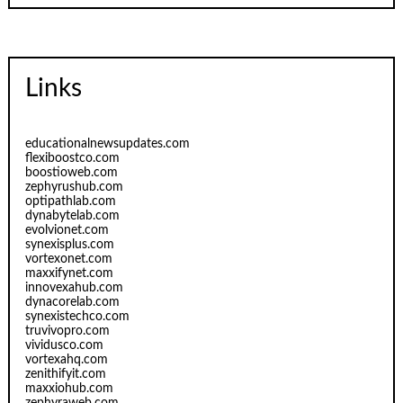
Links
educationalnewsupdates.com
flexiboostco.com
boostioweb.com
zephyrushub.com
optipathlab.com
dynabytelab.com
evolvionet.com
synexisplus.com
vortexonet.com
maxxifynet.com
innovexahub.com
dynacorelab.com
synexistechco.com
truvivopro.com
vividusco.com
vortexahq.com
zenithifyit.com
maxxiohub.com