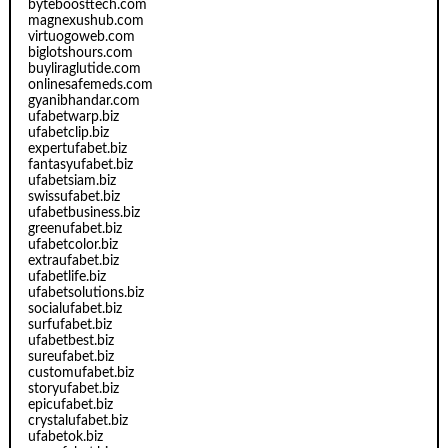
byteboosttech.com
magnexushub.com
virtuogoweb.com
biglotshours.com
buyliraglutide.com
onlinesafemeds.com
gyanibhandar.com
ufabetwarp.biz
ufabetclip.biz
expertufabet.biz
fantasyufabet.biz
ufabetsiam.biz
swissufabet.biz
ufabetbusiness.biz
greenufabet.biz
ufabetcolor.biz
extraufabet.biz
ufabetlife.biz
ufabetsolutions.biz
socialufabet.biz
surfufabet.biz
ufabetbest.biz
sureufabet.biz
customufabet.biz
storyufabet.biz
epicufabet.biz
crystalufabet.biz
ufabetok.biz