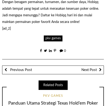
Dengan beragam permainan, turnamen, dan sumber daya, Hobiqq
adalah tempat yang tepat untuk merasakan keseruan poker online.
Jadi mengapa menunggu? Daftar ke Hobiqq hari ini dan mulai
mainkan permainan poker favorit Anda secara online!
[ad_2]
pkv games
0
Previous Post
Next Post
Related Posts
PKV GAMES
Panduan Utama Strategi Texas Hold’em Poker