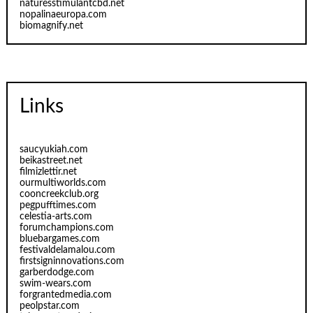
naturesstimulantcbd.net
nopalinaeuropa.com
biomagnify.net
Links
saucyukiah.com
beikastreet.net
filmizlettir.net
ourmultiworlds.com
cooncreekclub.org
pegpufftimes.com
celestia-arts.com
forumchampions.com
bluebargames.com
festivaldelamalou.com
firstsigninnovations.com
garberdodge.com
swim-wears.com
forgrantedmedia.com
peolpstar.com