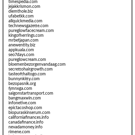
timespedia.com
jejakkrismon.com
diemthole.biz
ufabetkk.com
allquickmedia.com
technewsgazette.com
pureglowfacecream.com
kingofherrings.com
mrbetjapan.com
anewentity.biz
appkuala.com
seo7days.com
pureglowcream.com
bloemenbezorgenvandaag.com
secrettohairgrowth.com
tasteofthaitogo.com
bunnynkitty.com
bezopasnik.org
fjmnxga.com
saigonstartransport.com
bangmaxwin.com
infonetive.com
epictacoshop.com
biopuraskinserum.com
californiafinances.info
canadafinance.info
nevadamoney.info
rimene.com