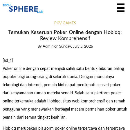
PKV GAMES
Temukan Keseruan Poker Online dengan Hobiqq:
Review Komprehensif
By
Admin
on
Sunday, July 5, 2026
[ad_1]
Poker online dengan cepat menjadi salah satu bentuk hiburan paling
populer bagi orang-orang di seluruh dunia. Dengan munculnya
teknologi dan internet, pemain kini dapat menikmati sensasi poker
dari kenyamanan rumah mereka sendiri. Salah satu platform poker
online terkemuka adalah Hobiqq, situs web komprehensif dan ramah
pengguna yang menawarkan berbagai macam permainan poker untuk
pemain dari semua tingkat keahlian.
Hobiqq merupakan platform poker online terpercaya dan terpercaya