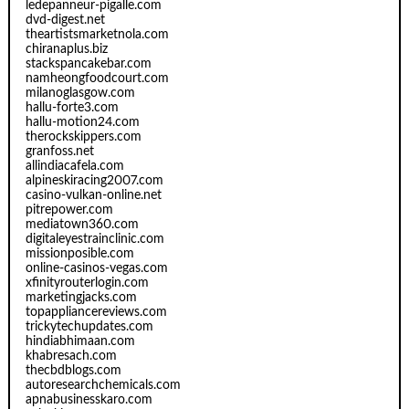
ledepanneur-pigalle.com
dvd-digest.net
theartistsmarketnola.com
chiranaplus.biz
stackspancakebar.com
namheongfoodcourt.com
milanoglasgow.com
hallu-forte3.com
hallu-motion24.com
therockskippers.com
granfoss.net
allindiacafela.com
alpineskiracing2007.com
casino-vulkan-online.net
pitrepower.com
mediatown360.com
digitaleyestrainclinic.com
missionposible.com
online-casinos-vegas.com
xfinityrouterlogin.com
marketingjacks.com
topappliancereviews.com
trickytechupdates.com
hindiabhimaan.com
khabresach.com
thecbdblogs.com
autoresearchchemicals.com
apnabusinesskaro.com