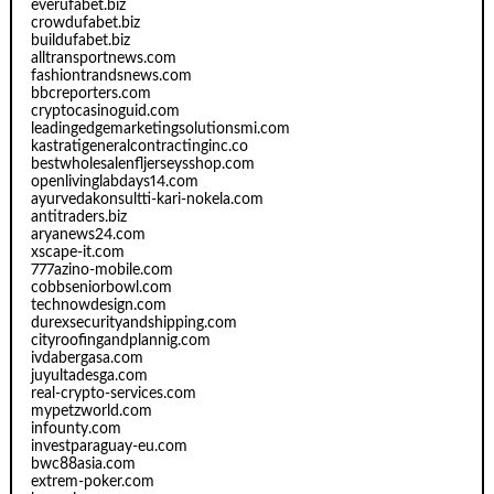
everufabet.biz
crowdufabet.biz
buildufabet.biz
alltransportnews.com
fashiontrandsnews.com
bbcreporters.com
cryptocasinoguid.com
leadingedgemarketingsolutionsmi.com
kastratigeneralcontractinginc.co
bestwholesalenfljerseysshop.com
openlivinglabdays14.com
ayurvedakonsultti-kari-nokela.com
antitraders.biz
aryanews24.com
xscape-it.com
777azino-mobile.com
cobbseniorbowl.com
technowdesign.com
durexsecurityandshipping.com
cityroofingandplannig.com
ivdabergasa.com
juyultadesga.com
real-crypto-services.com
mypetzworld.com
infounty.com
investparaguay-eu.com
bwc88asia.com
extrem-poker.com