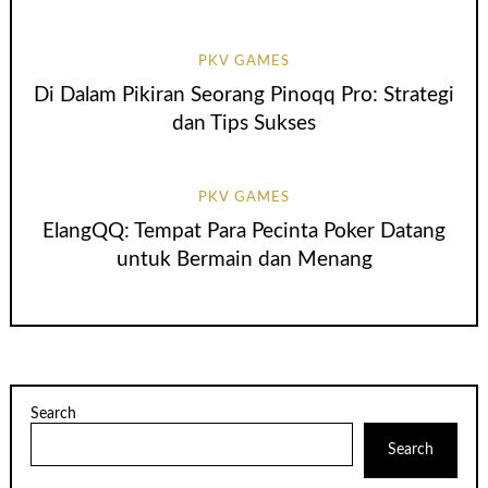
PKV GAMES
Di Dalam Pikiran Seorang Pinoqq Pro: Strategi
dan Tips Sukses
PKV GAMES
ElangQQ: Tempat Para Pecinta Poker Datang
untuk Bermain dan Menang
Search
Search