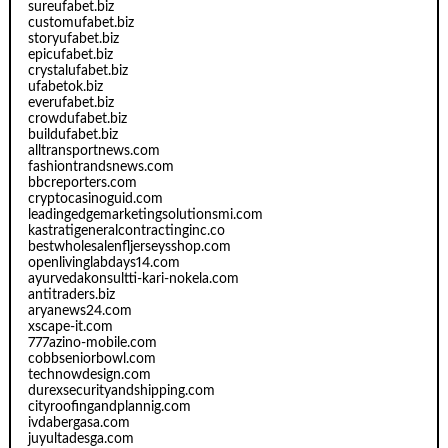
sureufabet.biz
customufabet.biz
storyufabet.biz
epicufabet.biz
crystalufabet.biz
ufabetok.biz
everufabet.biz
crowdufabet.biz
buildufabet.biz
alltransportnews.com
fashiontrandsnews.com
bbcreporters.com
cryptocasinoguid.com
leadingedgemarketingsolutionsmi.com
kastratigeneralcontractinginc.co
bestwholesalenfljerseysshop.com
openlivinglabdays14.com
ayurvedakonsultti-kari-nokela.com
antitraders.biz
aryanews24.com
xscape-it.com
777azino-mobile.com
cobbseniorbowl.com
technowdesign.com
durexsecurityandshipping.com
cityroofingandplannig.com
ivdabergasa.com
juyultadesga.com