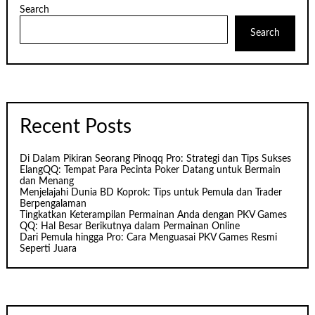
Search
Search
Recent Posts
Di Dalam Pikiran Seorang Pinoqq Pro: Strategi dan Tips Sukses
ElangQQ: Tempat Para Pecinta Poker Datang untuk Bermain
dan Menang
Menjelajahi Dunia BD Koprok: Tips untuk Pemula dan Trader
Berpengalaman
Tingkatkan Keterampilan Permainan Anda dengan PKV Games
QQ: Hal Besar Berikutnya dalam Permainan Online
Dari Pemula hingga Pro: Cara Menguasai PKV Games Resmi
Seperti Juara