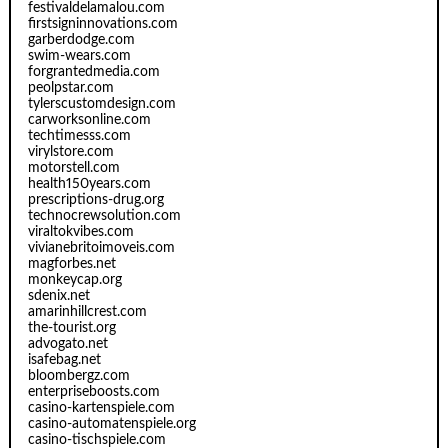
festivaldelamalou.com
firstsigninnovations.com
garberdodge.com
swim-wears.com
forgrantedmedia.com
peolpstar.com
tylerscustomdesign.com
carworksonline.com
techtimesss.com
virylstore.com
motorstell.com
health150years.com
prescriptions-drug.org
technocrewsolution.com
viraltokvibes.com
vivianebritoimoveis.com
magforbes.net
monkeycap.org
sdenix.net
amarinhillcrest.com
the-tourist.org
advogato.net
isafebag.net
bloombergz.com
enterpriseboosts.com
casino-kartenspiele.com
casino-automatenspiele.org
casino-tischspiele.com