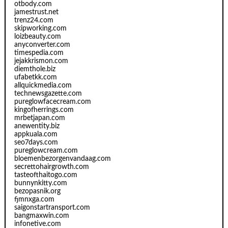
otbody.com
jamestrust.net
trenz24.com
skipworking.com
loizbeauty.com
anyconverter.com
timespedia.com
jejakkrismon.com
diemthole.biz
ufabetkk.com
allquickmedia.com
technewsgazette.com
pureglowfacecream.com
kingofherrings.com
mrbetjapan.com
anewentity.biz
appkuala.com
seo7days.com
pureglowcream.com
bloemenbezorgenvandaag.com
secrettohairgrowth.com
tasteofthaitogo.com
bunnynkitty.com
bezopasnik.org
fjmnxga.com
saigonstartransport.com
bangmaxwin.com
infonetive.com