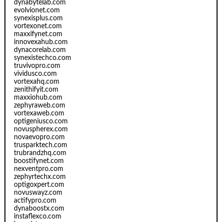
dynabytelab.com
evolvionet.com
synexisplus.com
vortexonet.com
maxxifynet.com
innovexahub.com
dynacorelab.com
synexistechco.com
truvivopro.com
vividusco.com
vortexahq.com
zenithifyit.com
maxxiohub.com
zephyraweb.com
vortexaweb.com
optigeniusco.com
novuspherex.com
novaevopro.com
trusparktech.com
trubrandzhq.com
boostifynet.com
nexventpro.com
zephyrtechx.com
optigoxpert.com
novuswayz.com
actifypro.com
dynaboostx.com
instaflexco.com