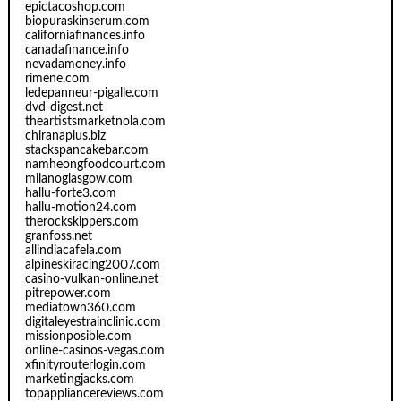
epictacoshop.com
biopuraskinserum.com
californiafinances.info
canadafinance.info
nevadamoney.info
rimene.com
ledepanneur-pigalle.com
dvd-digest.net
theartistsmarketnola.com
chiranaplus.biz
stackspancakebar.com
namheongfoodcourt.com
milanoglasgow.com
hallu-forte3.com
hallu-motion24.com
therockskippers.com
granfoss.net
allindiacafela.com
alpineskiracing2007.com
casino-vulkan-online.net
pitrepower.com
mediatown360.com
digitaleyestrainclinic.com
missionposible.com
online-casinos-vegas.com
xfinityrouterlogin.com
marketingjacks.com
topappliancereviews.com