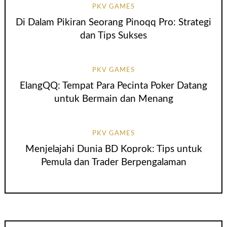
PKV GAMES
Di Dalam Pikiran Seorang Pinoqq Pro: Strategi
dan Tips Sukses
PKV GAMES
ElangQQ: Tempat Para Pecinta Poker Datang
untuk Bermain dan Menang
PKV GAMES
Menjelajahi Dunia BD Koprok: Tips untuk
Pemula dan Trader Berpengalaman