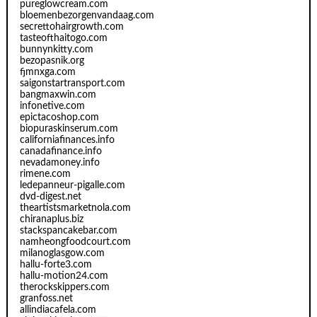
pureglowcream.com
bloemenbezorgenvandaag.com
secrettohairgrowth.com
tasteofthaitogo.com
bunnynkitty.com
bezopasnik.org
fjmnxga.com
saigonstartransport.com
bangmaxwin.com
infonetive.com
epictacoshop.com
biopuraskinserum.com
californiafinances.info
canadafinance.info
nevadamoney.info
rimene.com
ledepanneur-pigalle.com
dvd-digest.net
theartistsmarketnola.com
chiranaplus.biz
stackspancakebar.com
namheongfoodcourt.com
milanoglasgow.com
hallu-forte3.com
hallu-motion24.com
therockskippers.com
granfoss.net
allindiacafela.com