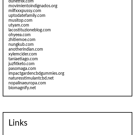
dunetflix.com
movimientoindignados.org
milfxxxpussy.com
uptodatefamily.com
musitop.com
utyam.com
lacostituzioneblog.com
ohyeea.com
zhitiemoe.com
nungkub.com
anotherindian.com
xylemcider.com
taniaetiago.com
juzfitketo.com
pasomaga.com
impactgardencbdgummies.org
naturesstimulantcbd.net
nopalinaeuropa.com
biomagnify.net
Links