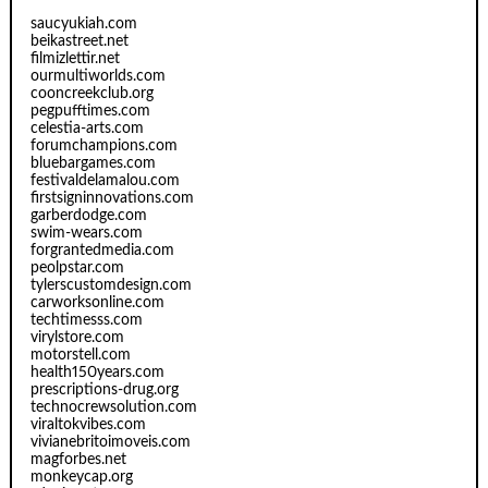
saucyukiah.com
beikastreet.net
filmizlettir.net
ourmultiworlds.com
cooncreekclub.org
pegpufftimes.com
celestia-arts.com
forumchampions.com
bluebargames.com
festivaldelamalou.com
firstsigninnovations.com
garberdodge.com
swim-wears.com
forgrantedmedia.com
peolpstar.com
tylerscustomdesign.com
carworksonline.com
techtimesss.com
virylstore.com
motorstell.com
health150years.com
prescriptions-drug.org
technocrewsolution.com
viraltokvibes.com
vivianebritoimoveis.com
magforbes.net
monkeycap.org