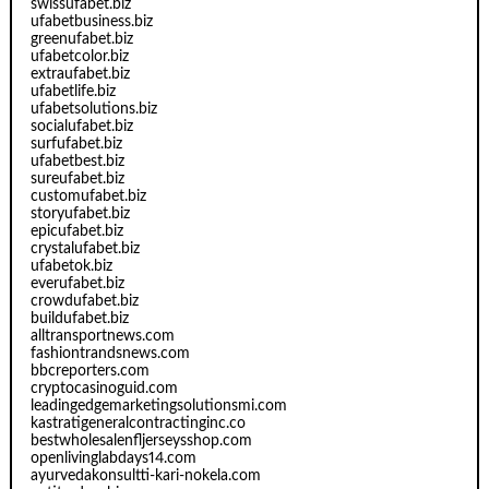
swissufabet.biz
ufabetbusiness.biz
greenufabet.biz
ufabetcolor.biz
extraufabet.biz
ufabetlife.biz
ufabetsolutions.biz
socialufabet.biz
surfufabet.biz
ufabetbest.biz
sureufabet.biz
customufabet.biz
storyufabet.biz
epicufabet.biz
crystalufabet.biz
ufabetok.biz
everufabet.biz
crowdufabet.biz
buildufabet.biz
alltransportnews.com
fashiontrandsnews.com
bbcreporters.com
cryptocasinoguid.com
leadingedgemarketingsolutionsmi.com
kastratigeneralcontractinginc.co
bestwholesalenfljerseysshop.com
openlivinglabdays14.com
ayurvedakonsultti-kari-nokela.com