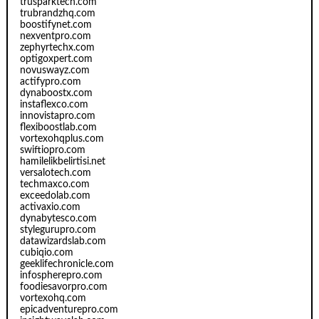
trusparktech.com
trubrandzhq.com
boostifynet.com
nexventpro.com
zephyrtechx.com
optigoxpert.com
novuswayz.com
actifypro.com
dynaboostx.com
instaflexco.com
innovistapro.com
flexiboostlab.com
vortexohqplus.com
swiftiopro.com
hamilelikbelirtisi.net
versalotech.com
techmaxco.com
exceedolab.com
activaxio.com
dynabytesco.com
stylegurupro.com
datawizardslab.com
cubiqio.com
geeklifechronicle.com
infospherepro.com
foodiesavorpro.com
vortexohq.com
epicadventurepro.com