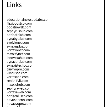
Links
educationalnewsupdates.com
flexiboostco.com
boostioweb.com
zephyrushub.com
optipathlab.com
dynabytelab.com
evolvionet.com
synexisplus.com
vortexonet.com
maxxifynet.com
innovexahub.com
dynacorelab.com
synexistechco.com
truvivopro.com
vividusco.com
vortexahq.com
zenithifyit.com
maxxiohub.com
zephyraweb.com
vortexaweb.com
optigeniusco.com
novuspherex.com
novaevopro.com