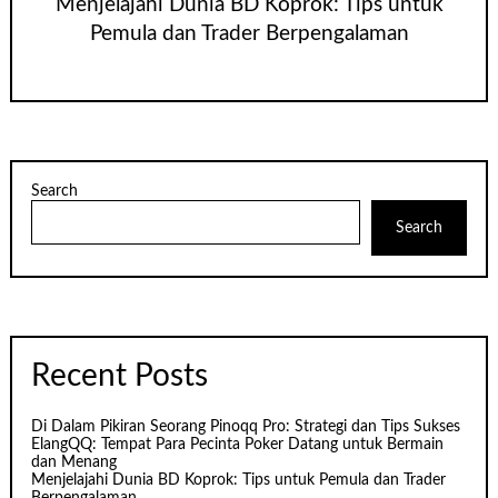
Menjelajahi Dunia BD Koprok: Tips untuk
Pemula dan Trader Berpengalaman
Search
Search
Recent Posts
Di Dalam Pikiran Seorang Pinoqq Pro: Strategi dan Tips Sukses
ElangQQ: Tempat Para Pecinta Poker Datang untuk Bermain
dan Menang
Menjelajahi Dunia BD Koprok: Tips untuk Pemula dan Trader
Berpengalaman