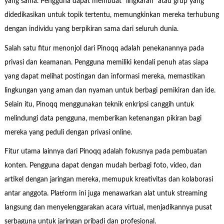
yang sama. Pengguna dapat membuat “lingkaran” atau grup yang
didedikasikan untuk topik tertentu, memungkinkan mereka terhubung
dengan individu yang berpikiran sama dari seluruh dunia.
Salah satu fitur menonjol dari Pinoqq adalah penekanannya pada
privasi dan keamanan. Pengguna memiliki kendali penuh atas siapa
yang dapat melihat postingan dan informasi mereka, memastikan
lingkungan yang aman dan nyaman untuk berbagi pemikiran dan ide.
Selain itu, Pinoqq menggunakan teknik enkripsi canggih untuk
melindungi data pengguna, memberikan ketenangan pikiran bagi
mereka yang peduli dengan privasi online.
Fitur utama lainnya dari Pinoqq adalah fokusnya pada pembuatan
konten. Pengguna dapat dengan mudah berbagi foto, video, dan
artikel dengan jaringan mereka, memupuk kreativitas dan kolaborasi
antar anggota. Platform ini juga menawarkan alat untuk streaming
langsung dan menyelenggarakan acara virtual, menjadikannya pusat
serbaguna untuk jaringan pribadi dan profesional.