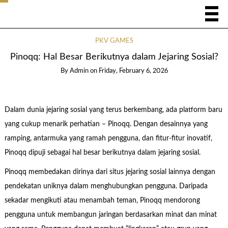
PKV GAMES
Pinoqq: Hal Besar Berikutnya dalam Jejaring Sosial?
By
Admin
on
Friday, February 6, 2026
Dalam dunia jejaring sosial yang terus berkembang, ada platform baru
yang cukup menarik perhatian – Pinoqq. Dengan desainnya yang
ramping, antarmuka yang ramah pengguna, dan fitur-fitur inovatif,
Pinoqq dipuji sebagai hal besar berikutnya dalam jejaring sosial.
Pinoqq membedakan dirinya dari situs jejaring sosial lainnya dengan
pendekatan uniknya dalam menghubungkan pengguna. Daripada
sekadar mengikuti atau menambah teman, Pinoqq mendorong
pengguna untuk membangun jaringan berdasarkan minat dan minat