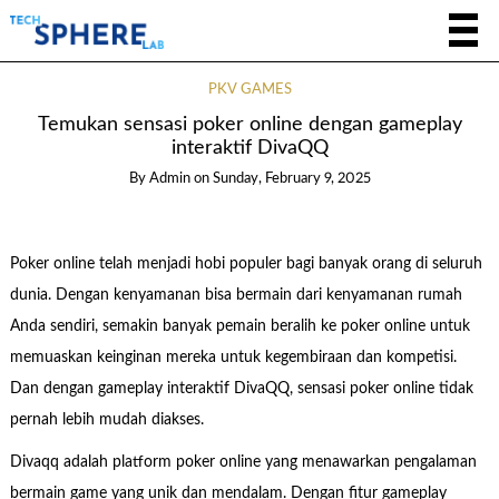
PKV GAMES
Temukan sensasi poker online dengan gameplay
interaktif DivaQQ
By
Admin
on
Sunday, February 9, 2025
Poker online telah menjadi hobi populer bagi banyak orang di seluruh
dunia. Dengan kenyamanan bisa bermain dari kenyamanan rumah
Anda sendiri, semakin banyak pemain beralih ke poker online untuk
memuaskan keinginan mereka untuk kegembiraan dan kompetisi.
Dan dengan gameplay interaktif DivaQQ, sensasi poker online tidak
pernah lebih mudah diakses.
Divaqq adalah platform poker online yang menawarkan pengalaman
bermain game yang unik dan mendalam. Dengan fitur gameplay