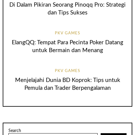
Di Dalam Pikiran Seorang Pinoqq Pro: Strategi
dan Tips Sukses
PKV GAMES
ElangQQ: Tempat Para Pecinta Poker Datang
untuk Bermain dan Menang
PKV GAMES
Menjelajahi Dunia BD Koprok: Tips untuk
Pemula dan Trader Berpengalaman
Search