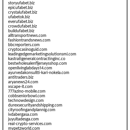
storyufabet.biz
epicufabet.biz
crystalufabet.biz
ufabetok.biz
everufabet.biz
crowdufabet.biz
buildufabet.biz
alltransportnews.com
fashiontrandsnews.com
bbcreporters.com
cryptocasinoguid.com
leadingedgemarketingsolutionsmi.com
kastratigeneralcontractinginc.co
bestwholesalenfljerseysshop.com
openlivinglabdays14.com
ayurvedakonsultti-kari-nokela.com
antitraders.biz
aryanews24.com
xscape-it.com
777azino-mobile.com
cobbseniorbowl.com
technowdesign.com
durexsecurityandshipping.com
cityroofingandplannig.com
ivdabergasa.com
juyultadesga.com
real-crypto-services.com
mypetzworld.com