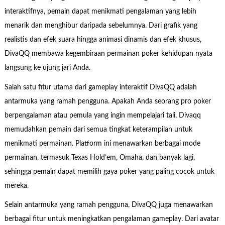
interaktifnya, pemain dapat menikmati pengalaman yang lebih
menarik dan menghibur daripada sebelumnya. Dari grafik yang
realistis dan efek suara hingga animasi dinamis dan efek khusus,
DivaQQ membawa kegembiraan permainan poker kehidupan nyata
langsung ke ujung jari Anda.
Salah satu fitur utama dari gameplay interaktif DivaQQ adalah
antarmuka yang ramah pengguna. Apakah Anda seorang pro poker
berpengalaman atau pemula yang ingin mempelajari tali, Divaqq
memudahkan pemain dari semua tingkat keterampilan untuk
menikmati permainan. Platform ini menawarkan berbagai mode
permainan, termasuk Texas Hold’em, Omaha, dan banyak lagi,
sehingga pemain dapat memilih gaya poker yang paling cocok untuk
mereka.
Selain antarmuka yang ramah pengguna, DivaQQ juga menawarkan
berbagai fitur untuk meningkatkan pengalaman gameplay. Dari avatar